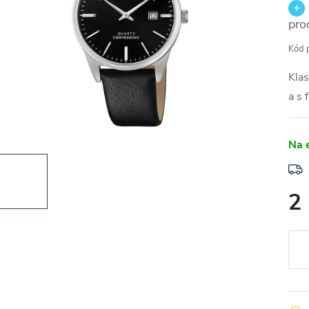
pro
Kód 
Kla
a s 
Na 
2
Měr
cena