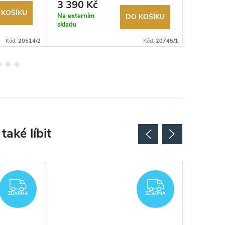
3 390 Kč
2 190
 KOŠÍKU
Na externím
Na exter
DO KOŠÍKU
skladu
skladu
Kód:
20514/2
Kód:
20745/1
ZDARMA
ZDARMA
ZDARMA
ZDARMA