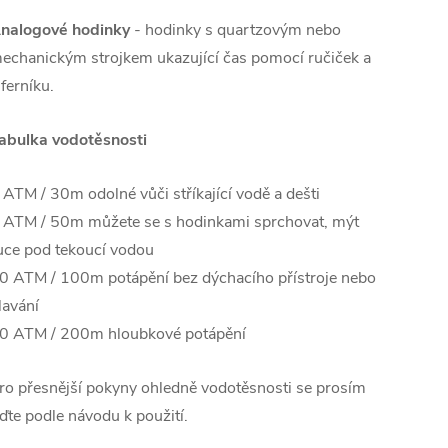
nalogové hodinky
- hodinky s quartzovým nebo
echanickým strojkem ukazující čas pomocí ručiček a
iferníku.
abulka vodotěsnosti
 ATM / 30m odolné vůči stříkající vodě a dešti
 ATM / 50m můžete se s hodinkami sprchovat, mýt
uce pod tekoucí vodou
0 ATM / 100m potápění bez dýchacího přístroje nebo
lavání
0 ATM / 200m hloubkové potápění
ro přesnější pokyny ohledně vodotěsnosti se prosím
iďte podle návodu k použití.