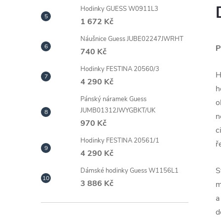
Hodinky GUESS W0911L3
1 672 Kč
Náušnice Guess JUBE02247JWRHT
P
740 Kč
Hodinky FESTINA 20560/3
H
4 290 Kč
h
Pánský náramek Guess
o
JUMB01312JWYGBKT/UK
n
970 Kč
c
Hodinky FESTINA 20561/1
ř
4 290 Kč
S
Dámské hodinky Guess W1156L1
3 886 Kč
m
a
d