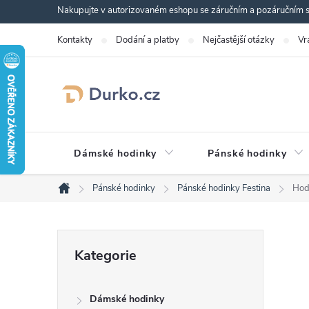
Přejít
Nakupujte v autorizovaném eshopu se záručním a pozáručním se
na
Kontakty
Dodání a platby
Nejčastější otázky
Vr
obsah
Dámské hodinky
Pánské hodinky
Pánské hodinky
Pánské hodinky Festina
Hod
Domů
P
Přeskočit
Kategorie
kategorie
o
Dámské hodinky