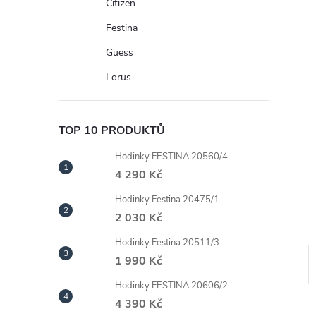
n
Citizen
Festina
e
Guess
l
Lorus
TOP 10 PRODUKTŮ
Hodinky FESTINA 20560/4
4 290 Kč
Hodinky Festina 20475/1
2 030 Kč
Hodinky Festina 20511/3
1 990 Kč
Hodinky FESTINA 20606/2
4 390 Kč