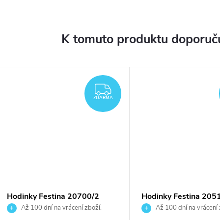
K tomuto produktu doporuču
ZDARMA
ZDARMA
Hodinky Festina 20700/2
Hodinky Festina 205
Až 100 dní na vrácení zboží.
Až 100 dní na vrácení 
Autorizovaný prodejce.
Autorizovaný prodejce.