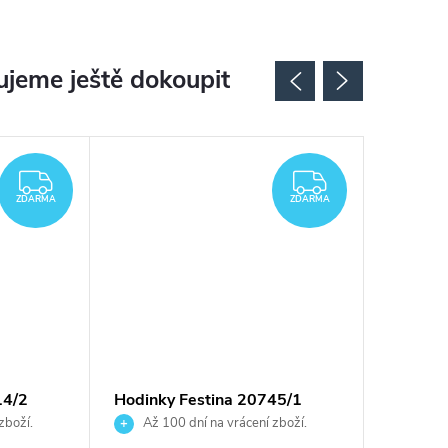
jeme ještě dokoupit
ZDARMA
ZDARMA
ZDARMA
ZDARMA
14/2
Hodinky Festina 20745/1
Hodinky
zboží.
Až 100 dní na vrácení zboží.
Až 10
Autorizovaný prodejce.
Autorizov