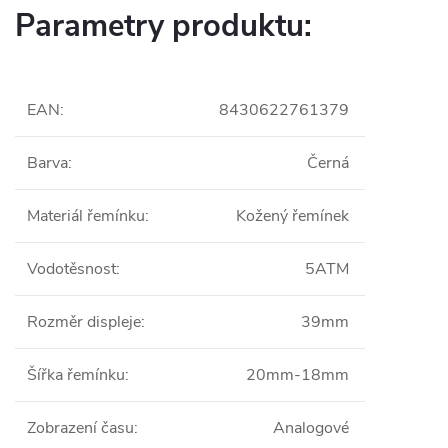
Parametry produktu:
EAN
:
8430622761379
Barva
:
Černá
Materiál řemínku
:
Kožený řemínek
Vodotěsnost
:
5ATM
Rozměr displeje
:
39mm
Šířka řemínku
:
20mm-18mm
Zobrazení času
:
Analogové