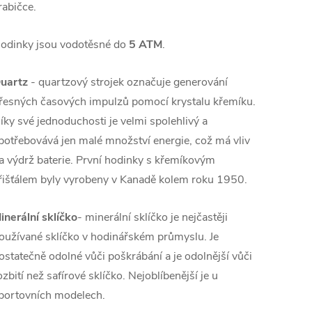
rabičce.
odinky jsou vodotěsné do
5 ATM
.
uartz
- quartzový strojek označuje generování
řesných časových impulzů pomocí krystalu křemíku.
íky své jednoduchosti je velmi spolehlivý a
potřebovává jen malé množství energie, což má vliv
a výdrž baterie. První hodinky s křemíkovým
řišťálem byly vyrobeny v Kanadě kolem roku 1950.
inerální sklíčko
- minerální sklíčko je nejčastěji
oužívané sklíčko v hodinářském průmyslu. Je
ostatečně odolné vůči poškrábání a je odolnější vůči
ozbití než safírové sklíčko. Nejoblíbenější je u
portovních modelech.