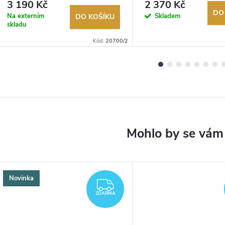
3 190 Kč
2 370 Kč
DO
Na externím
Skladem
DO KOŠÍKU
skladu
Kód:
20700/2
Novinka
ARMA
ZDARMA
ZDARMA