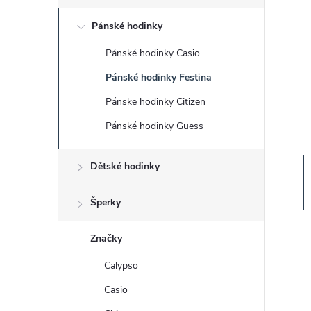
s
Pánské hodinky
t
Pánské hodinky Casio
r
Pánské hodinky Festina
a
Pánske hodinky Citizen
Pánské hodinky Guess
n
Dětské hodinky
n
í
Šperky
p
Značky
Calypso
a
Casio