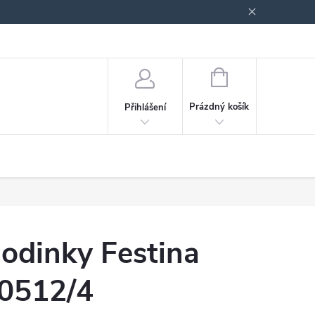
odmínky ochrany osobních údajů
Blog
NÁKUPNÍ
KOŠÍK
Prázdný košík
Přihlášení
odinky Festina
0512/4