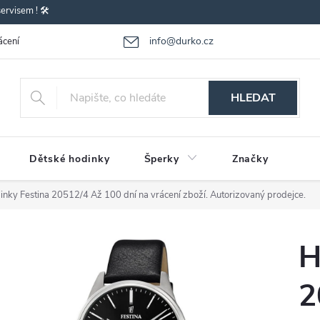
rvisem ! 🛠️
info@durko.cz
ácení - výměna zboží
Reklamace zboží
Obchodní podmínky
P
HLEDAT
Dětské hodinky
Šperky
Značky
inky Festina 20512/4
Až 100 dní na vrácení zboží. Autorizovaný prodejce.
H
2