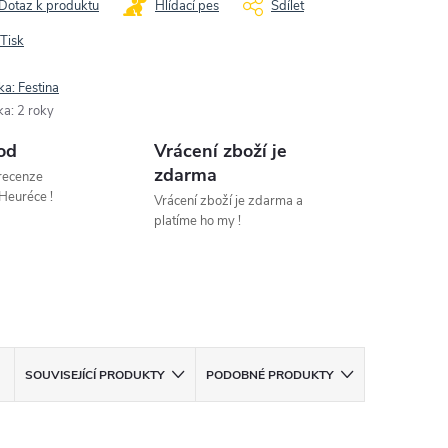
Dotaz k produktu
Hlídací pes
Sdílet
Tisk
ka:
Festina
ka
:
2 roky
od
Vrácení zboží je
zdarma
 recenze
Heuréce !
Vrácení zboží je zdarma a
platíme ho my !
SOUVISEJÍCÍ PRODUKTY
PODOBNÉ PRODUKTY