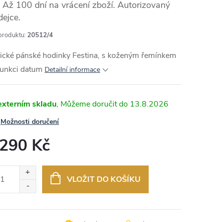
Až 100 dní na vrácení zboží. Autorizovaný
dejce.
produktu:
20512/4
sické pánské hodinky Festina, s koženým řemínkem
funkci datum
Detailní informace
externím skladu
13.8.2026
Možnosti doručení
 290 Kč
ná
:
VLOŽIT DO KOŠÍKU