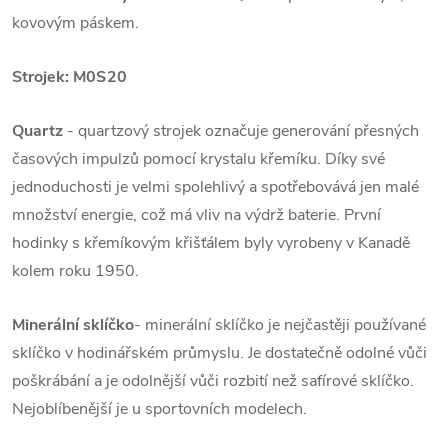
kovovým páskem.
Strojek:
M0S20
Quartz
- quartzový strojek označuje generování přesných
časových impulzů pomocí krystalu křemíku. Díky své
jednoduchosti je velmi spolehlivý a spotřebovává jen malé
množství energie, což má vliv na výdrž baterie. První
hodinky s křemíkovým křišťálem byly vyrobeny v Kanadě
kolem roku 1950.
Minerální sklíčko
- minerální sklíčko je nejčastěji používané
sklíčko v hodinářském průmyslu. Je dostatečně odolné vůči
poškrábání a je odolnější vůči rozbití než safírové sklíčko.
Nejoblíbenější je u sportovních modelech.