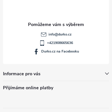
í
info
@
durko.cz
+421908665636
Durko.cz na Facebooku
Informace pro vás
Přijímáme online platby