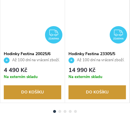
DARMA
ZDARMA
Z
ZDARMA
ZDARMA
Hodinky Festina 20025/6
Hodinky Festina 23305/5
Až 100 dní na vrácení zboží.
Až 100 dní na vrácení zboží.
Autorizovaný prodejce.
Autorizovaný prodejce.
4 490 Kč
14 990 Kč
Na externím skladu
Na externím skladu
DO KOŠÍKU
DO KOŠÍKU