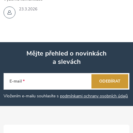
23.3.2026
Mějte přehled o novinkách
a slevách
Z
á
E-mail
ODEBÍRAT
p
Vložením e-mailu souhlasíte s
podmínkami ochrany osobních údajů
a
t