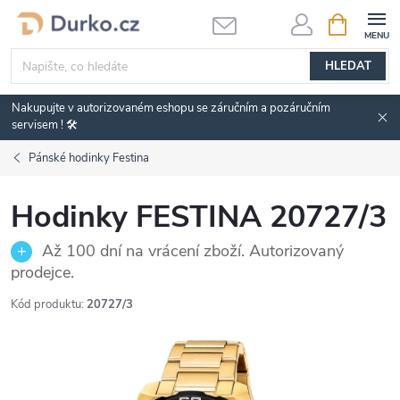
Přejít
NÁKUPNÍ
KOŠÍK
na
obsah
HLEDAT
Nakupujte v autorizovaném eshopu se záručním a pozáručním
servisem ! 🛠️
Pánské hodinky Festina
Hodinky FESTINA 20727/3
Až 100 dní na vrácení zboží. Autorizovaný
prodejce.
Kód produktu:
20727/3