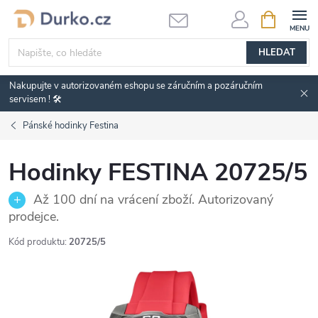
Přejít
NÁKUPNÍ
KOŠÍK
na
obsah
HLEDAT
Nakupujte v autorizovaném eshopu se záručním a pozáručním
servisem ! 🛠️
Pánské hodinky Festina
Hodinky FESTINA 20725/5
Až 100 dní na vrácení zboží. Autorizovaný
prodejce.
Kód produktu:
20725/5