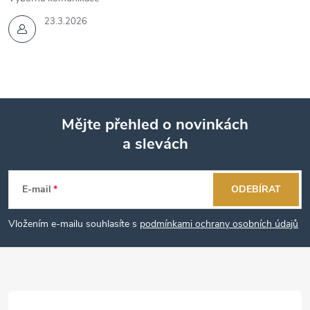
23.3.2026
Mějte přehled o novinkách
a slevách
Z
á
E-mail
ODEBÍRAT
p
Vložením e-mailu souhlasíte s
podmínkami ochrany osobních údajů
a
t