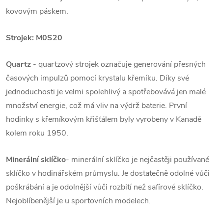
kovovým páskem.
Strojek:
M0S20
Quartz
- quartzový strojek označuje generování přesných
časových impulzů pomocí krystalu křemíku. Díky své
jednoduchosti je velmi spolehlivý a spotřebovává jen malé
množství energie, což má vliv na výdrž baterie. První
hodinky s křemíkovým křišťálem byly vyrobeny v Kanadě
kolem roku 1950.
Minerální sklíčko
- minerální sklíčko je nejčastěji používané
sklíčko v hodinářském průmyslu. Je dostatečně odolné vůči
poškrábání a je odolnější vůči rozbití než safírové sklíčko.
Nejoblíbenější je u sportovních modelech.