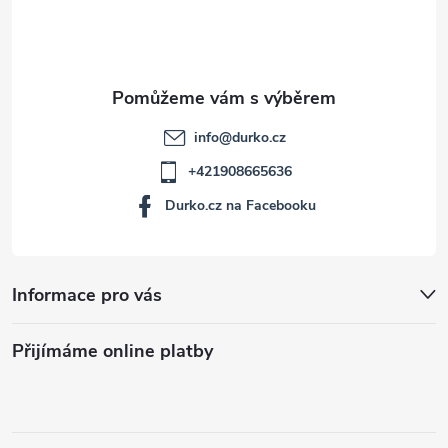
í
info
@
durko.cz
+421908665636
Durko.cz na Facebooku
Informace pro vás
Přijímáme online platby