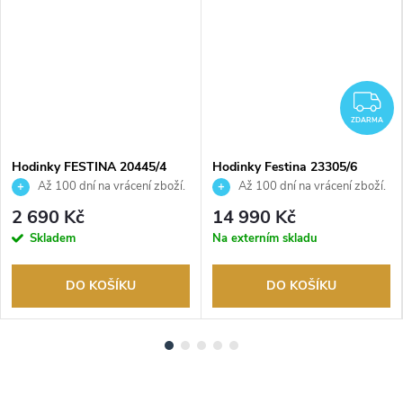
Z
ZDARMA
Hodinky FESTINA 20445/4
Hodinky Festina 23305/6
Až 100 dní na vrácení zboží.
Až 100 dní na vrácení zboží.
Autorizovaný prodejce.
Autorizovaný prodejce.
2 690 Kč
14 990 Kč
Skladem
Na externím skladu
DO KOŠÍKU
DO KOŠÍKU