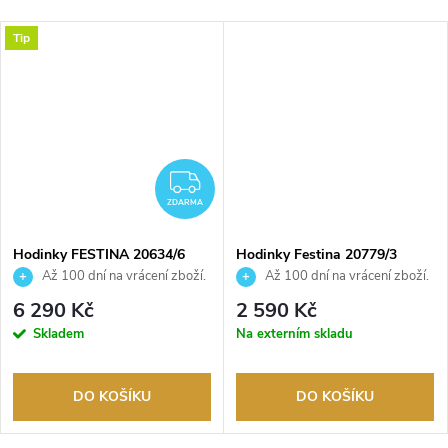
Tip
DARMA
ZDARMA
ZDARMA
Hodinky FESTINA 20634/6
Hodinky Festina 20779/3
Až 100 dní na vrácení zboží.
Až 100 dní na vrácení zboží.
Autorizovaný prodejce.
Autorizovaný prodejce.
6 290 Kč
2 590 Kč
Skladem
Na externím skladu
DO KOŠÍKU
DO KOŠÍKU