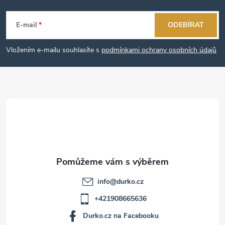
Z
á
E-mail
ODEBÍRAT
p
Vložením e-mailu souhlasíte s
podmínkami ochrany osobních údajů
a
t
í
info
@
durko.cz
+421908665636
Durko.cz na Facebooku