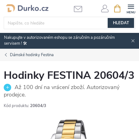
Přejít
NÁKUPNÍ
KOŠÍK
na
obsah
HLEDAT
Nakupujte v autorizovaném eshopu se záručním a pozáručním
servisem ! 🛠️
Dámské hodinky Festina
Hodinky FESTINA 20604/3
Až 100 dní na vrácení zboží. Autorizovaný
prodejce.
Kód produktu:
20604/3