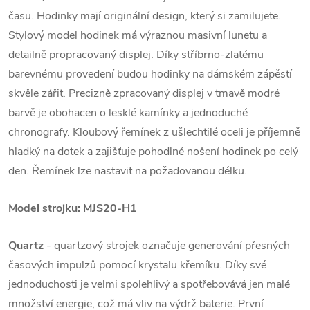
času. Hodinky mají originální design, který si zamilujete.
Stylový model hodinek má výraznou masivní lunetu a
detailně propracovaný displej. Díky stříbrno-zlatému
barevnému provedení budou hodinky na dámském zápěstí
skvěle zářit. Precizně zpracovaný displej v tmavě modré
barvě je obohacen o lesklé kamínky a jednoduché
chronografy. Kloubový řemínek z ušlechtilé oceli je příjemně
hladký na dotek a zajišťuje pohodlné nošení hodinek po celý
den. Řemínek lze nastavit na požadovanou délku.
Model strojku: MJS20-H1
Quartz
- quartzový strojek označuje generování přesných
časových impulzů pomocí krystalu křemíku. Díky své
jednoduchosti je velmi spolehlivý a spotřebovává jen malé
množství energie, což má vliv na výdrž baterie. První