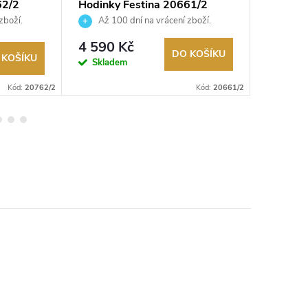
62/2
Hodinky Festina 20661/2
Hodinky
zboží.
Až 100 dní na vrácení zboží.
Až 10
Autorizovaný prodejce.
Autorizov
4 590 Kč
2 590
DO KOŠÍKU
 KOŠÍKU
Skladem
Sklad
Kód:
20762/2
Kód:
20661/2