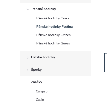
s
Pánské hodinky
t
Pánské hodinky Casio
r
Pánské hodinky Festina
a
Pánske hodinky Citizen
Pánské hodinky Guess
n
Dětské hodinky
n
í
Šperky
p
Značky
Calypso
a
Casio