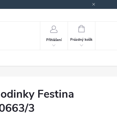
odmínky ochrany osobních údajů
Blog
NÁKUPNÍ
KOŠÍK
Prázdný košík
Přihlášení
odinky Festina
0663/3