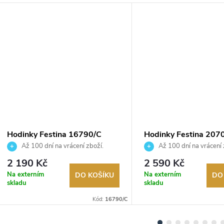
Hodinky Festina 16790/C
Hodinky Festina 207
Až 100 dní na vrácení zboží.
Až 100 dní na vrácení 
Autorizovaný prodejce.
Autorizovaný prodejce.
2 190 Kč
2 590 Kč
Na externím
Na externím
DO KOŠÍKU
DO
skladu
skladu
Kód:
16790/C