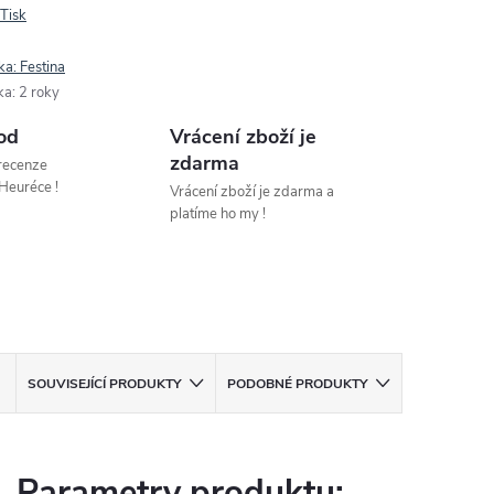
Tisk
ka:
Festina
ka
:
2 roky
od
Vrácení zboží je
zdarma
 recenze
Heuréce !
Vrácení zboží je zdarma a
platíme ho my !
SOUVISEJÍCÍ PRODUKTY
PODOBNÉ PRODUKTY
Parametry produktu: