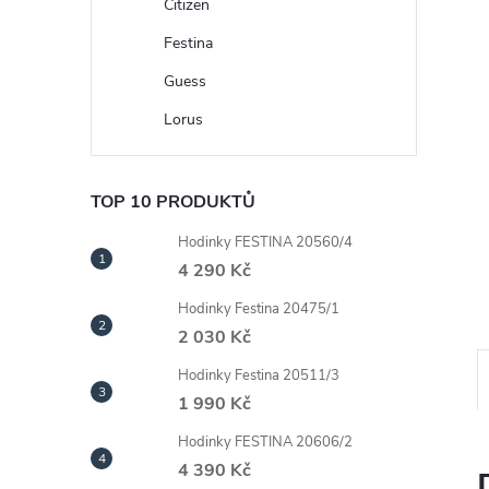
n
Citizen
Festina
e
Guess
l
Lorus
TOP 10 PRODUKTŮ
Hodinky FESTINA 20560/4
4 290 Kč
Hodinky Festina 20475/1
2 030 Kč
Hodinky Festina 20511/3
1 990 Kč
Hodinky FESTINA 20606/2
4 390 Kč