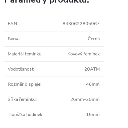
EAN
:
8430622805967
Barva
:
Černá
Materiál řemínku
:
Kovový řemínek
Vodotěsnost
:
20ATM
Rozměr displeje
:
46mm
Šířka řemínku
:
26mm-20mm
Tloušťka hodinek
:
15mm