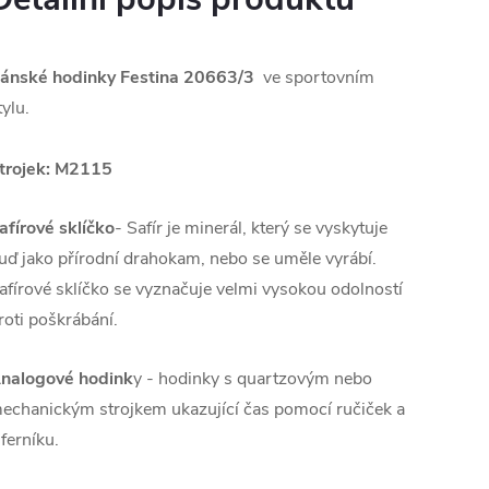
ánské hodinky Festina 20663/3
ve sportovním
tylu.
trojek: M2115
afírové sklíčko
- Safír je minerál, který se vyskytuje
uď jako přírodní drahokam, nebo se uměle vyrábí.
afírové sklíčko se vyznačuje velmi vysokou odolností
roti poškrábání.
nalogové hodink
y - hodinky s quartzovým nebo
echanickým strojkem ukazující čas pomocí ručiček a
iferníku.