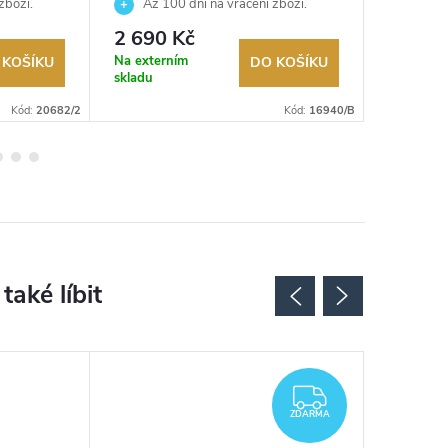
zboží.
Až 100 dní na vrácení zboží.
Až 10
Autorizovaný prodejce.
Autorizov
2 690 Kč
2 710
Na externím
Sklad
 KOŠÍKU
DO KOŠÍKU
skladu
Kód:
20682/2
Kód:
16940/B
ZDARMA
ZDARMA