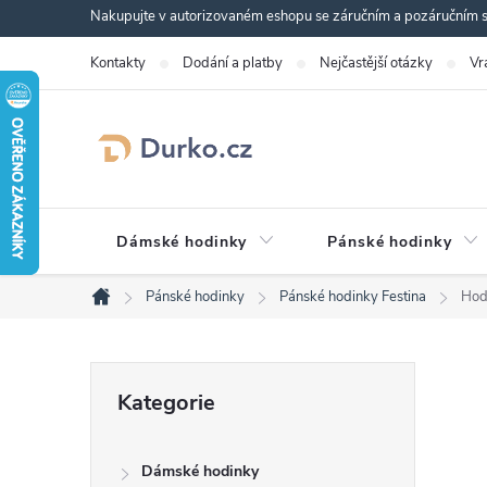
Přejít
Nakupujte v autorizovaném eshopu se záručním a pozáručním se
na
Kontakty
Dodání a platby
Nejčastější otázky
Vr
obsah
Dámské hodinky
Pánské hodinky
Pánské hodinky
Pánské hodinky Festina
Hod
Domů
P
Přeskočit
Kategorie
kategorie
o
Dámské hodinky