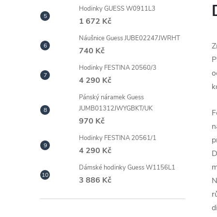
Hodinky GUESS W0911L3
1 672 Kč
Náušnice Guess JUBE02247JWRHT
Z
740 Kč
P
Hodinky FESTINA 20560/3
o
4 290 Kč
k
Pánský náramek Guess
JUMB01312JWYGBKT/UK
F
970 Kč
n
Hodinky FESTINA 20561/1
p
4 290 Kč
D
m
Dámské hodinky Guess W1156L1
3 886 Kč
N
r
d