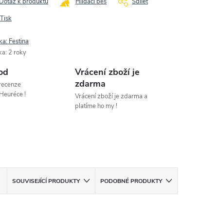
Dotaz k produktu
Hlídací pes
Sdílet
Tisk
ka:
Festina
ka
:
2 roky
od
Vrácení zboží je
zdarma
 recenze
Heuréce !
Vrácení zboží je zdarma a
platíme ho my !
SOUVISEJÍCÍ PRODUKTY
PODOBNÉ PRODUKTY