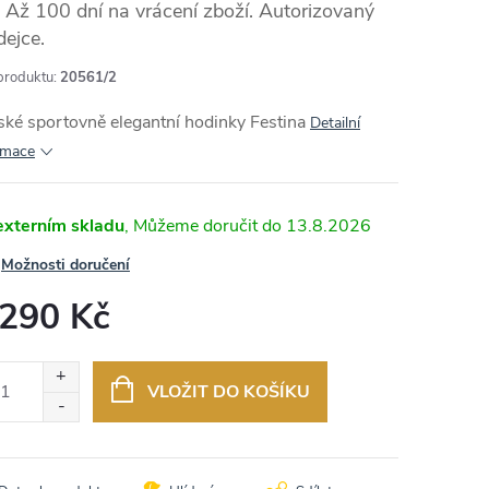
Až 100 dní na vrácení zboží. Autorizovaný
dejce.
produktu:
20561/2
MA
ké sportovně elegantní hodinky Festina
Detailní
rmace
externím skladu
13.8.2026
Možnosti doručení
 290 Kč
ná
:
VLOŽIT DO KOŠÍKU