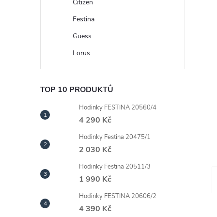
n
Citizen
Festina
e
Guess
l
Lorus
TOP 10 PRODUKTŮ
Hodinky FESTINA 20560/4
4 290 Kč
Hodinky Festina 20475/1
2 030 Kč
Hodinky Festina 20511/3
1 990 Kč
Hodinky FESTINA 20606/2
4 390 Kč