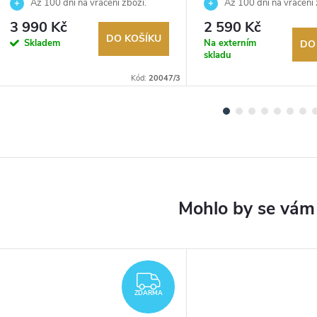
Až 100 dní na vrácení zboží.
Až 100 dní na vrácení 
Autorizovaný prodejce.
Autorizovaný prodejce.
3 990 Kč
2 590 Kč
DO KOŠÍKU
Skladem
Na externím
DO
skladu
Kód:
20047/3
ZDARMA
ZDARMA