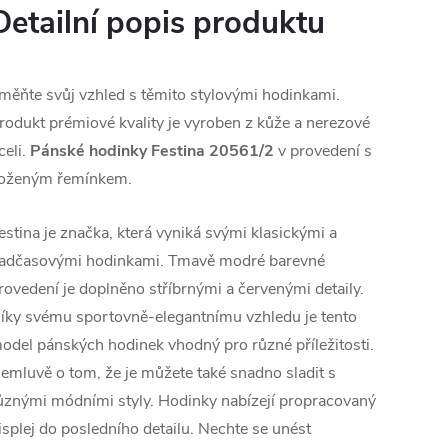
Detailní popis produktu
měňte svůj vzhled s těmito stylovými hodinkami.
rodukt prémiové kvality je vyroben z kůže a nerezové
celi.
Pánské hodinky Festina 20561/2
v provedení s
oženým řemínkem.
estina je značka, která vyniká svými klasickými a
adčasovými hodinkami. Tmavě modré barevné
rovedení je doplněno stříbrnými a červenými detaily.
íky svému sportovně-elegantnímu vzhledu je tento
odel pánských hodinek vhodný pro různé příležitosti.
emluvě o tom, že je můžete také snadno sladit s
ůznými módními styly. Hodinky nabízejí propracovaný
isplej do posledního detailu. Nechte se unést