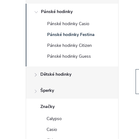
s
Pánské hodinky
t
Pánské hodinky Casio
r
Pánské hodinky Festina
a
Pánske hodinky Citizen
Pánské hodinky Guess
n
Dětské hodinky
n
í
Šperky
p
Značky
Calypso
a
Casio