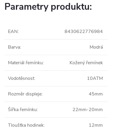
Parametry produktu:
EAN
:
8430622776984
Barva
:
Modrá
Materiál řemínku
:
Kožený řemínek
Vodotěsnost
:
10ATM
Rozměr displeje
:
45mm
Šířka řemínku
:
22mm-20mm
Tloušťka hodinek
:
12mm