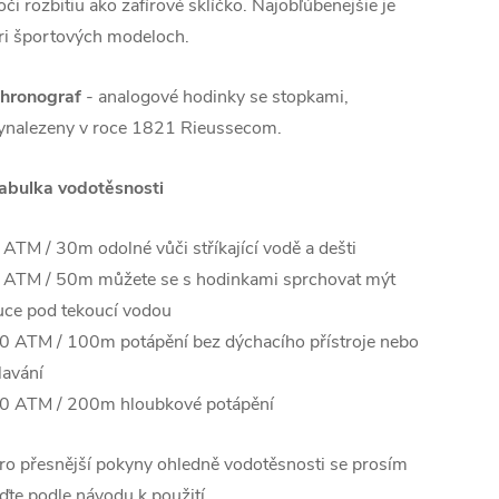
oči rozbitiu ako zafírové sklíčko. Najobľúbenejšie je
ri športových modeloch.
hronograf
- analogové hodinky se stopkami,
ynalezeny v roce 1821 Rieussecom.
abulka vodotěsnosti
 ATM / 30m odolné vůči stříkající vodě a dešti
 ATM / 50m můžete se s hodinkami sprchovat mýt
uce pod tekoucí vodou
0 ATM / 100m potápění bez dýchacího přístroje nebo
lavání
0 ATM / 200m hloubkové potápění
ro přesnější pokyny ohledně vodotěsnosti se prosím
iďte podle návodu k použití.