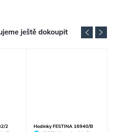
jeme ještě dokoupit
82/2
Hodinky FESTINA 16940/B
Hodink