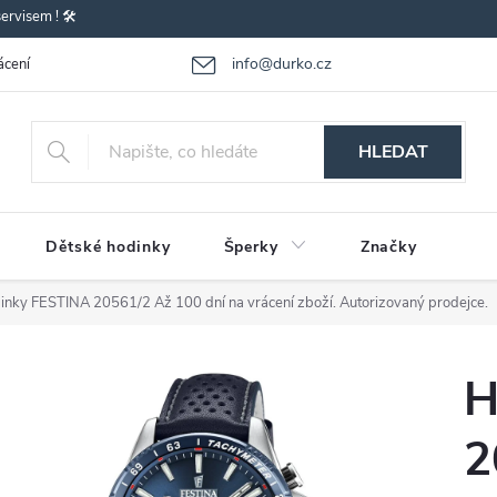
rvisem ! 🛠️
info@durko.cz
ácení - výměna zboží
Reklamace zboží
Obchodní podmínky
P
HLEDAT
Dětské hodinky
Šperky
Značky
inky FESTINA 20561/2
Až 100 dní na vrácení zboží. Autorizovaný prodejce.
H
2