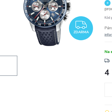
pro
Kód 
ZDAR
Páns
ZDARMA
info
Na 
4
Měr
cena