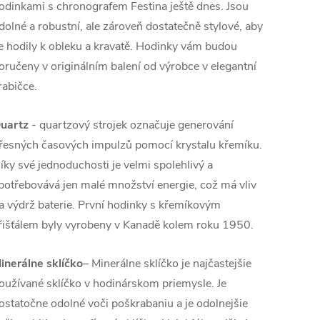
odinkami s chronografem Festina ještě dnes. Jsou
dolné a robustní, ale zároveň dostatečně stylové, aby
e hodily k obleku a kravatě. Hodinky vám budou
oručeny v originálním balení od výrobce v elegantní
rabičce.
uartz
- quartzový strojek označuje generování
řesných časových impulzů pomocí krystalu křemíku.
íky své jednoduchosti je velmi spolehlivý a
potřebovává jen malé množství energie, což má vliv
a výdrž baterie. První hodinky s křemíkovým
řišťálem byly vyrobeny v Kanadě kolem roku 1950.
inerálne sklíčko
– Minerálne sklíčko je najčastejšie
oužívané sklíčko v hodinárskom priemysle. Je
ostatočne odolné voči poškrabaniu a je odolnejšie