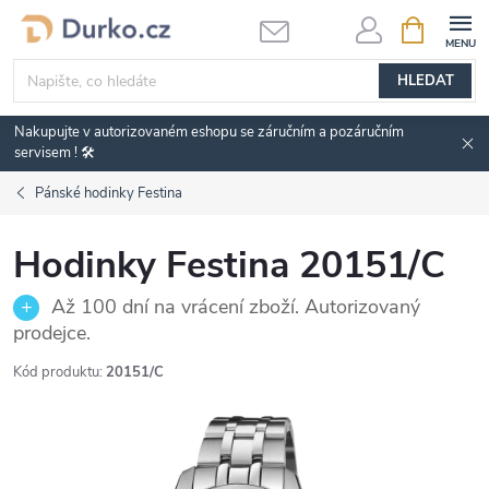
Přejít
NÁKUPNÍ
KOŠÍK
na
obsah
HLEDAT
Nakupujte v autorizovaném eshopu se záručním a pozáručním
servisem ! 🛠️
Pánské hodinky Festina
Hodinky Festina 20151/C
Až 100 dní na vrácení zboží. Autorizovaný
prodejce.
Kód produktu:
20151/C