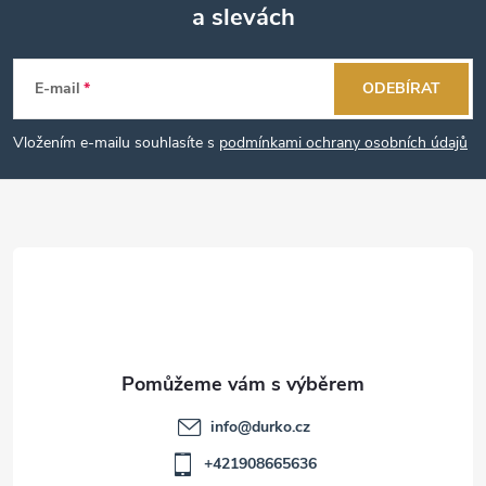
a slevách
Z
á
E-mail
ODEBÍRAT
p
Vložením e-mailu souhlasíte s
podmínkami ochrany osobních údajů
a
t
í
info
@
durko.cz
+421908665636