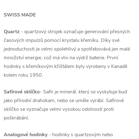
SWISS MADE
Quartz
- quartzový strojek označuje generování přesných
časových impulzů pomocí krystalu křemíku. Díky své
jednoduchosti je velmi spolehlivý a spotřebovává jen malé
množství energie, což má vliv na výdrž baterie. První
hodinky s křemíkovým křišťálem byly vyrobeny v Kanadě
kolem roku 1950.
Safírové sklíčko
- Safír je minerál, který se vyskytuje buď
jako přírodní drahokam, nebo se uměle vyrábí. Safírové
sklíčko se vyznačuje velmi vysokou odolností proti
poškrábání.
Analogové hodinky
- hodinky s quartzovým nebo