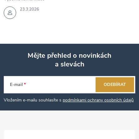
23.3.2026
Mějte přehled o novinkách
a slevách
Z
á
E-mail
ODEBÍRAT
p
Vložením e-mailu souhlasíte s
podmínkami ochrany osobních údajů
a
t