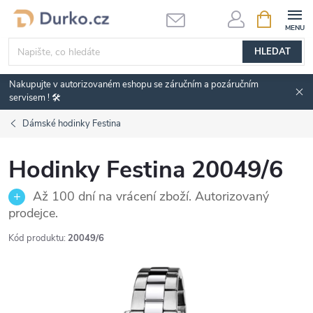
Přejít
NÁKUPNÍ
KOŠÍK
na
obsah
HLEDAT
Nakupujte v autorizovaném eshopu se záručním a pozáručním
servisem ! 🛠️
Dámské hodinky Festina
Hodinky Festina 20049/6
Až 100 dní na vrácení zboží. Autorizovaný
prodejce.
Kód produktu:
20049/6