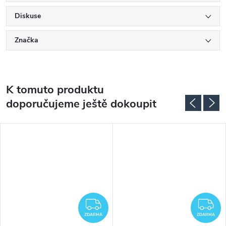
Diskuse
Značka
K tomuto produktu
doporučujeme ještě dokoupit
DARMA
ZDARMA
Z
ZDARMA
ZDARMA