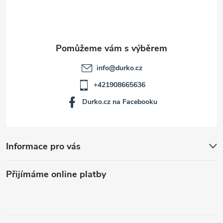
í
info
@
durko.cz
+421908665636
Durko.cz na Facebooku
Informace pro vás
Přijímáme online platby