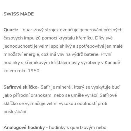
SWISS MADE
Quartz
- quartzový strojek označuje generování přesných
časových impulzů pomocí krystalu křemíku. Díky své
jednoduchosti je velmi spolehlivý a spotřebovává jen malé
množství energie, což má vliv na výdrž baterie. První
hodinky s křemíkovým křišťálem byly vyrobeny v Kanadě
kolem roku 1950.
Safírové sklíčko
- Safír je minerál, který se vyskytuje buď
jako přírodní drahokam, nebo se uměle vyrábí. Safírové
sklíčko se vyznačuje velmi vysokou odolností proti
poškrábání.
Analogové hodinky
- hodinky s quartzovým nebo