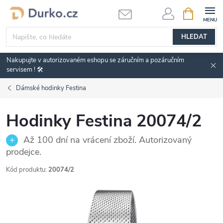
Přejít
NÁKUPNÍ
KOŠÍK
na
obsah
HLEDAT
Nakupujte v autorizovaném eshopu se záručním a pozáručním
servisem ! 🛠️
Dámské hodinky Festina
Hodinky Festina 20074/2
Až 100 dní na vrácení zboží. Autorizovaný
prodejce.
Kód produktu:
20074/2