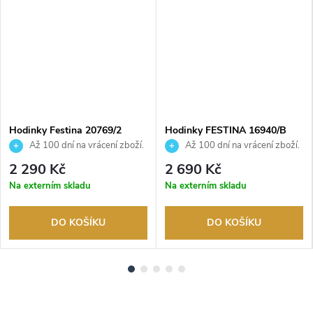
DARMA
Hodinky Festina 20769/2
Hodinky FESTINA 16940/B
Až 100 dní na vrácení zboží.
Až 100 dní na vrácení zboží.
Autorizovaný prodejce.
Autorizovaný prodejce.
2 290 Kč
2 690 Kč
Na externím skladu
Na externím skladu
DO KOŠÍKU
DO KOŠÍKU