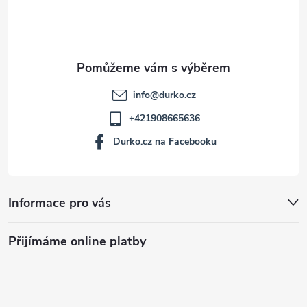
í
info
@
durko.cz
+421908665636
Durko.cz na Facebooku
Informace pro vás
Přijímáme online platby