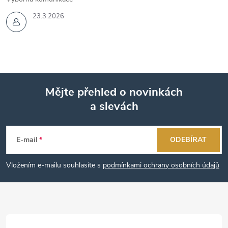
23.3.2026
Mějte přehled o novinkách
a slevách
Z
á
E-mail
ODEBÍRAT
p
Vložením e-mailu souhlasíte s
podmínkami ochrany osobních údajů
a
t