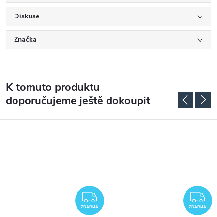
Diskuse
Značka
K tomuto produktu
doporučujeme ještě dokoupit
DARMA
ZDARMA
Z
ZDARMA
ZDARMA