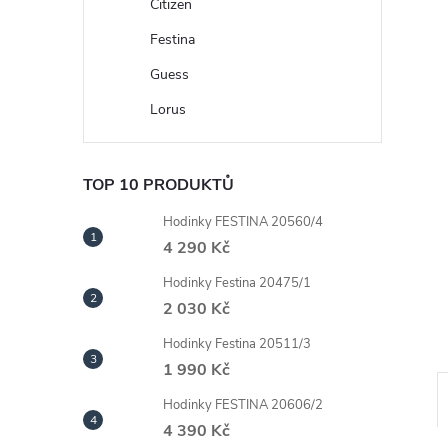
n
Citizen
Festina
e
Guess
l
Lorus
TOP 10 PRODUKTŮ
Hodinky FESTINA 20560/4
4 290 Kč
Hodinky Festina 20475/1
2 030 Kč
Hodinky Festina 20511/3
1 990 Kč
Hodinky FESTINA 20606/2
4 390 Kč