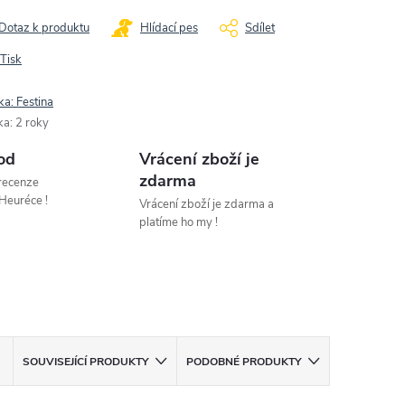
Dotaz k produktu
Hlídací pes
Sdílet
Tisk
ka:
Festina
ka
:
2 roky
od
Vrácení zboží je
zdarma
 recenze
Heuréce !
Vrácení zboží je zdarma a
platíme ho my !
SOUVISEJÍCÍ PRODUKTY
PODOBNÉ PRODUKTY