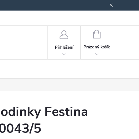
odmínky ochrany osobních údajů
Blog
NÁKUPNÍ
KOŠÍK
Prázdný košík
Přihlášení
odinky Festina
0043/5