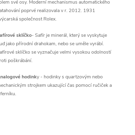
olem své osy. Moderní mechanismus automatického
atahování poprvé realizovala v r. 2012. 1931
výcarská společnost Rolex.
afírové sklíčko
- Safír je minerál, který se vyskytuje
uď jako přírodní drahokam, nebo se uměle vyrábí.
afírové sklíčko se vyznačuje velmi vysokou odolností
roti poškrábání.
nalogové hodink
y - hodinky s quartzovým nebo
echanickým strojkem ukazující čas pomocí ručiček a
iferníku.