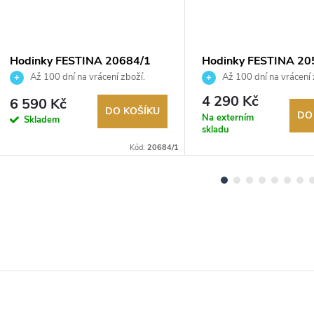
Hodinky FESTINA 20684/1
Hodinky FESTINA 20
Až 100 dní na vrácení zboží.
Až 100 dní na vrácení 
Autorizovaný prodejce.
Autorizovaný prodejce.
4 290 Kč
6 590 Kč
DO KOŠÍKU
DO
Na externím
Skladem
skladu
Kód:
20684/1