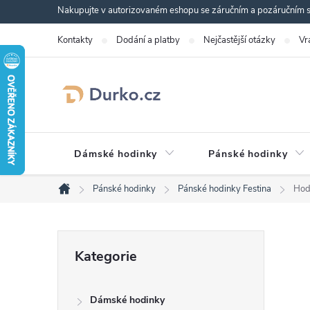
Přejít
Nakupujte v autorizovaném eshopu se záručním a pozáručním se
na
Kontakty
Dodání a platby
Nejčastější otázky
Vr
obsah
Dámské hodinky
Pánské hodinky
Pánské hodinky
Pánské hodinky Festina
Hod
Domů
P
Přeskočit
Kategorie
kategorie
o
Dámské hodinky