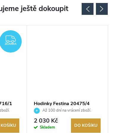
jeme ještě dokoupit
ZDARMA
ZDARMA
716/1
Hodinky Festina 20475/4
Hodinky
zboží.
Až 100 dní na vrácení zboží.
Až 10
Autorizovaný prodejce.
Autorizov
2 030 Kč
2 790
 KOŠÍKU
DO KOŠÍKU
Skladem
Na exter
skladu