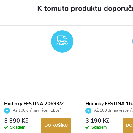
K tomuto produktu doporuču
ZDARMA
ZDARMA
Hodinky FESTINA 20693/2
Hodinky FESTINA 16
Až 100 dní na vrácení zboží.
Až 100 dní na vrácení 
Autorizovaný prodejce.
Autorizovaný prodejce.
3 390 Kč
3 190 Kč
DO KOŠÍKU
DO
Skladem
Skladem