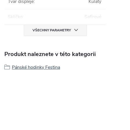
Tvar displeje
:
Kulatý
Sklíčko
:
Safírové
VŠECHNY PARAMETRY
Produkt naleznete v této kategorii
Pánské hodinky Festina