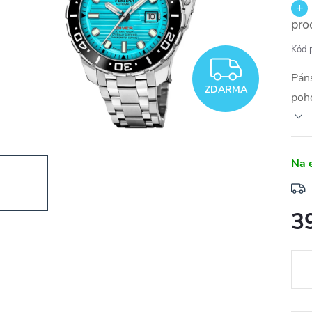
pro
Kód 
ZDAR
Pán
ZDARMA
poho
Na 
3
Měr
cena