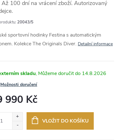
Až 100 dní na vrácení zboží. Autorizovaný
dejce.
produktu:
20043/5
MA
ské sportovní hodinky Festina s automatickým
nem. Kolekce The Originals Diver.
Detailní informace
externím skladu
14.8.2026
Možnosti doručení
9 990 Kč
ná
:
VLOŽIT DO KOŠÍKU