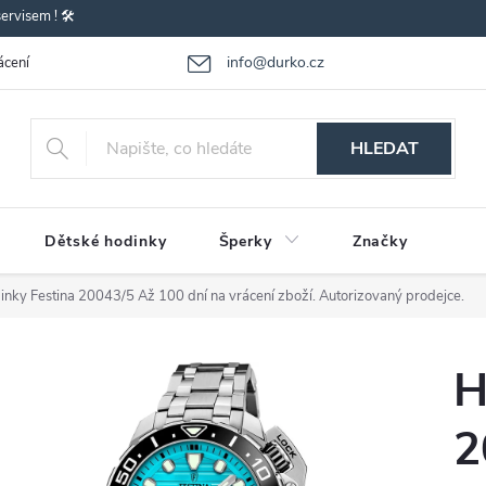
rvisem ! 🛠️
info@durko.cz
ácení - výměna zboží
Reklamace zboží
Obchodní podmínky
P
HLEDAT
Dětské hodinky
Šperky
Značky
inky Festina 20043/5
Až 100 dní na vrácení zboží. Autorizovaný prodejce.
H
2