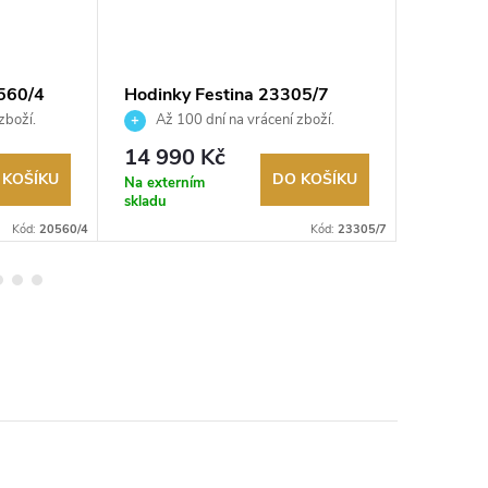
560/4
Hodinky Festina 23305/7
Hodinky
zboží.
Až 100 dní na vrácení zboží.
Až 10
Autorizovaný prodejce.
Autorizov
14 990 Kč
2 990
 KOŠÍKU
DO KOŠÍKU
Na externím
Na exter
skladu
skladu
Kód:
20560/4
Kód:
23305/7