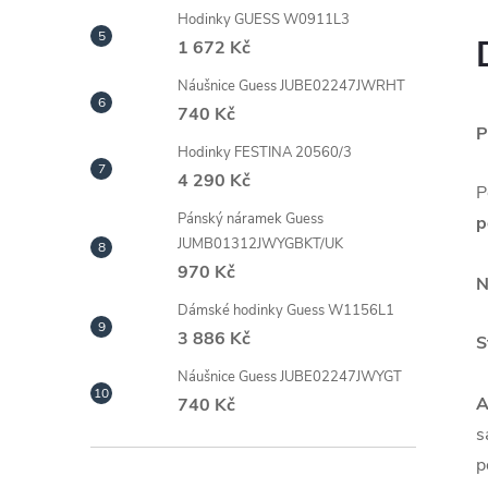
Hodinky GUESS W0911L3
1 672 Kč
Náušnice Guess JUBE02247JWRHT
740 Kč
P
Hodinky FESTINA 20560/3
4 290 Kč
P
Pánský náramek Guess
p
JUMB01312JWYGBKT/UK
970 Kč
N
Dámské hodinky Guess W1156L1
3 886 Kč
S
Náušnice Guess JUBE02247JWYGT
A
740 Kč
s
p