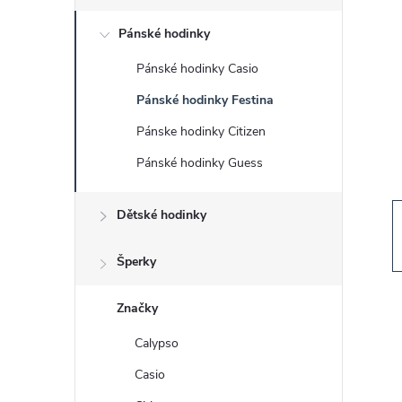
s
Pánské hodinky
t
Pánské hodinky Casio
r
Pánské hodinky Festina
a
Pánske hodinky Citizen
Pánské hodinky Guess
n
Dětské hodinky
n
í
Šperky
p
Značky
Calypso
a
Casio