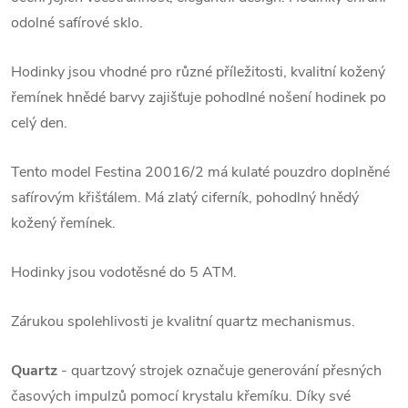
odolné safírové sklo.
Hodinky jsou vhodné pro různé příležitosti, kvalitní kožený
řemínek hnědé barvy zajišťuje pohodlné nošení hodinek po
celý den.
Tento model Festina 20016/2 má kulaté pouzdro doplněné
safírovým křišťálem. Má zlatý ciferník, pohodlný hnědý
kožený řemínek.
Hodinky jsou vodotěsné do 5 ATM.
Zárukou spolehlivosti je kvalitní quartz mechanismus.
Quartz
- quartzový strojek označuje generování přesných
časových impulzů pomocí krystalu křemíku. Díky své