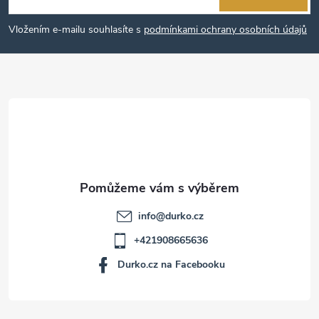
p
Vložením e-mailu souhlasíte s
podmínkami ochrany osobních údajů
a
t
í
info
@
durko.cz
+421908665636
Durko.cz na Facebooku