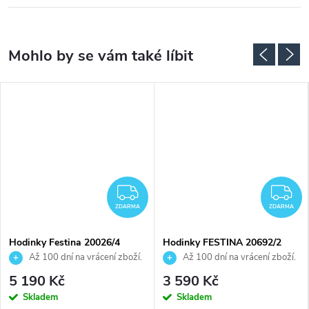
ZDARMA
Z
ZDARMA
ZDARMA
Hodinky Festina 20026/4
Hodinky FESTINA 20692/2
Až 100 dní na vrácení zboží.
Až 100 dní na vrácení zboží.
Autorizovaný prodejce.
Autorizovaný prodejce.
5 190 Kč
3 590 Kč
Skladem
Skladem