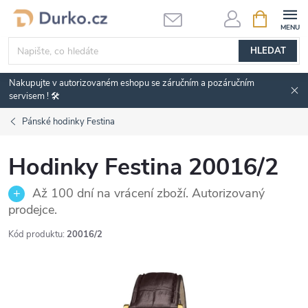
Přejít
NÁKUPNÍ
KOŠÍK
na
obsah
HLEDAT
Nakupujte v autorizovaném eshopu se záručním a pozáručním
servisem ! 🛠️
Pánské hodinky Festina
Hodinky Festina 20016/2
Až 100 dní na vrácení zboží. Autorizovaný
prodejce.
Kód produktu:
20016/2