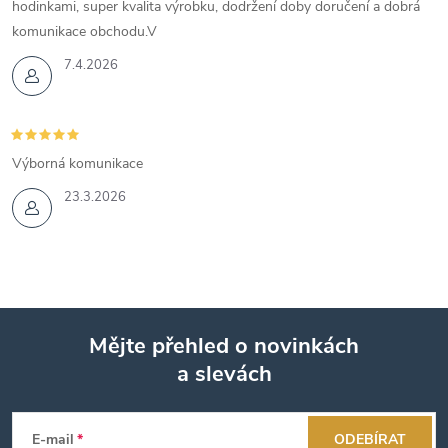
hodinkami, super kvalita výrobku, dodržení doby doručení a dobrá
komunikace obchodu.V
7.4.2026
Výborná komunikace
23.3.2026
Mějte přehled o novinkách
a slevách
Z
á
E-mail
ODEBÍRAT