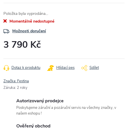
Položka byla vyprodána…
Momentálně nedostupné
Možnosti doručení
3 790 Kč
Měrná
cena:
Dotaz k produktu
Hlídací pes
Sdílet
Značka:
Festina
Záruka
:
2 roky
Autorizovaný prodejce
Poskytujeme záruční a pozáruční servis na všechny značky, v
našem eshopu !
Ověřený obchod