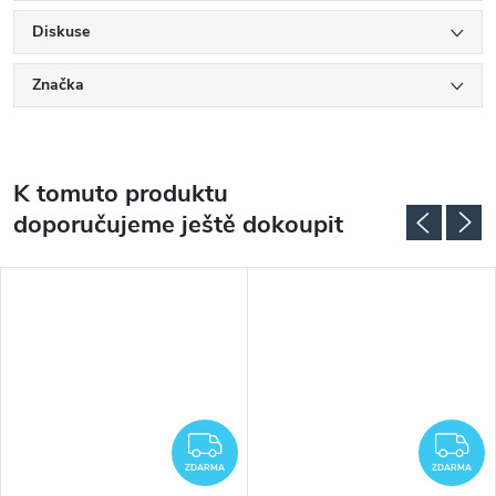
Diskuse
Značka
K tomuto produktu
doporučujeme ještě dokoupit
DARMA
ZDARMA
Z
ZDARMA
ZDARMA