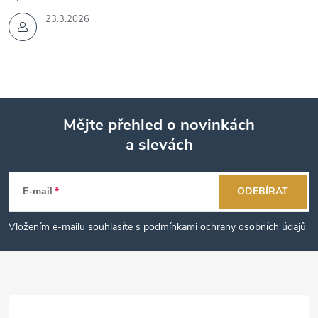
23.3.2026
Mějte přehled o novinkách
a slevách
Z
á
E-mail
ODEBÍRAT
p
Vložením e-mailu souhlasíte s
podmínkami ochrany osobních údajů
a
t