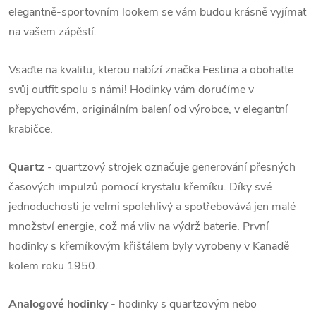
elegantně-sportovním lookem se vám budou krásně vyjímat
na vašem zápěstí.
Vsaďte na kvalitu, kterou nabízí značka Festina a obohaťte
svůj outfit spolu s námi! Hodinky vám doručíme v
přepychovém, originálním balení od výrobce, v elegantní
krabičce.
Quartz
- quartzový strojek označuje generování přesných
časových impulzů pomocí krystalu křemíku. Díky své
jednoduchosti je velmi spolehlivý a spotřebovává jen malé
množství energie, což má vliv na výdrž baterie. První
hodinky s křemíkovým křišťálem byly vyrobeny v Kanadě
kolem roku 1950.
Analogové hodinky
- hodinky s quartzovým nebo