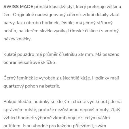
SWISS MADE
přináší klasický styl, který preferuje většina
žen. Originálně nadesignovaný ciferník zdobí detaily zlaté
barvy, tak i obrubu hodinek. Displej má jemný stříbrný
odstín, na kterém skvěle vynikají římské číslice i samotný
název značky.
Kulaté pouzdro má průměr číselníku 29 mm. Má osazeno
ochranné safírové sklíčko.
Černý řemínek je vyroben z ušlechtilé kůže. Hodinky mají
quartzový pohon na baterie.
Pokud hledáte hodinky se kterými chcete vyniknout jste na
správném místě, protože nezůstanou nepovšimnuty. Zlatý
vzhled hodinek výborně zkombinujete s celým vaším
outfitem. Jsou vhodné pro každou příležitost, svým