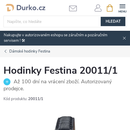
Přejít
NÁKUPNÍ
KOŠÍK
na
obsah
HLEDAT
Nakupujte v autorizovaném eshopu se záručním a pozáručním
servisem ! 🛠️
Dámské hodinky Festina
Hodinky Festina 20011/1
Až 100 dní na vrácení zboží. Autorizovaný
prodejce.
Kód produktu:
20011/1