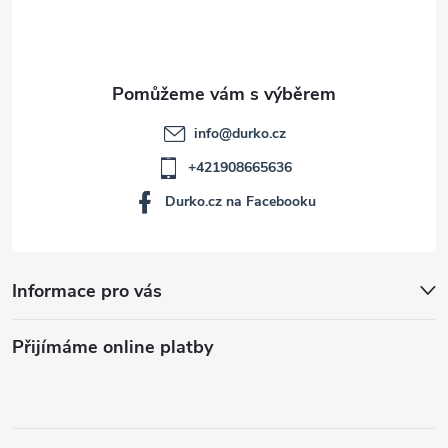
í
info
@
durko.cz
+421908665636
Durko.cz na Facebooku
Informace pro vás
Přijímáme online platby