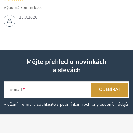
Výborná komunikace
23.3.2026
Mějte přehled o novinkách
a slevách
Z
á
E-mail
ODEBÍRAT
p
Vložením e-mailu souhlasíte s
podmínkami ochrany osobních údajů
a