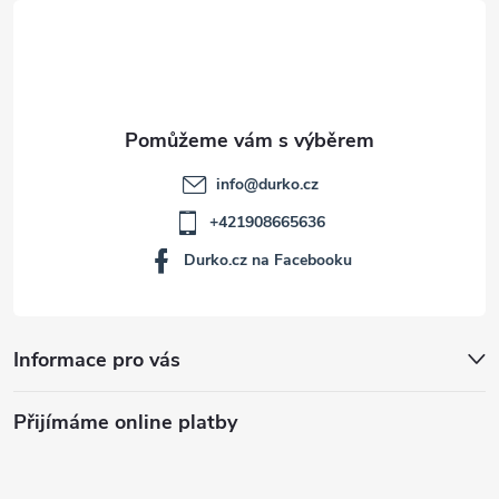
t
í
info
@
durko.cz
+421908665636
Durko.cz na Facebooku
Informace pro vás
Přijímáme online platby