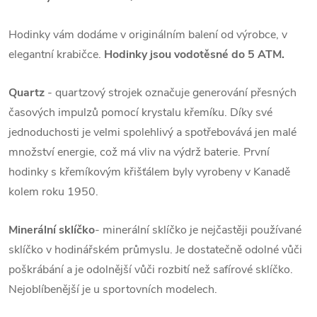
Hodinky vám dodáme v originálním balení od výrobce, v
elegantní krabičce.
Hodinky jsou vodotěsné do 5 ATM.
Quartz
- quartzový strojek označuje generování přesných
časových impulzů pomocí krystalu křemíku. Díky své
jednoduchosti je velmi spolehlivý a spotřebovává jen malé
množství energie, což má vliv na výdrž baterie. První
hodinky s křemíkovým křišťálem byly vyrobeny v Kanadě
kolem roku 1950.
Minerální sklíčko
- minerální sklíčko je nejčastěji používané
sklíčko v hodinářském průmyslu. Je dostatečně odolné vůči
poškrábání a je odolnější vůči rozbití než safírové sklíčko.
Nejoblíbenější je u sportovních modelech.