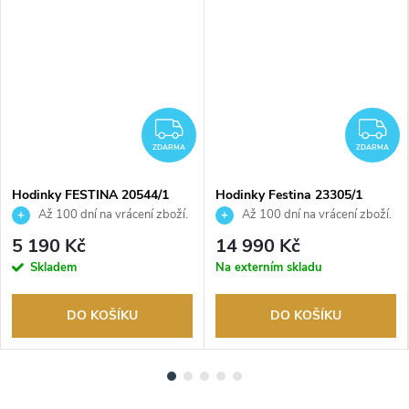
DARMA
ZDARMA
Z
ZDARMA
ZDARMA
Hodinky FESTINA 20544/1
Hodinky Festina 23305/1
Až 100 dní na vrácení zboží.
Až 100 dní na vrácení zboží.
Autorizovaný prodejce.
Autorizovaný prodejce.
5 190 Kč
14 990 Kč
Skladem
Na externím skladu
DO KOŠÍKU
DO KOŠÍKU