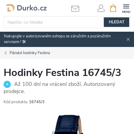
Přejít
NÁKUPNÍ
KOŠÍK
na
obsah
HLEDAT
Nakupujte v autorizovaném eshopu se záručním a pozáručním
servisem ! 🛠️
Pánské hodinky Festina
Hodinky Festina 16745/3
Až 100 dní na vrácení zboží. Autorizovaný
prodejce.
Kód produktu:
16745/3