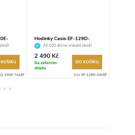
40E-
Hodinky Casio EF-129D-
Hodinky
2AVEF
2AVEF
zboží.
Až 100 dní na vrácení zboží.
Až 10
Autorizovaný prodejce.
Autorizov
2 490 Kč
2 490
 KOŠÍKU
DO KOŠÍKU
Na externím
Na exter
skladu
skladu
Q-240E-7A2EF
Kód:
EF-129D-2AVEF