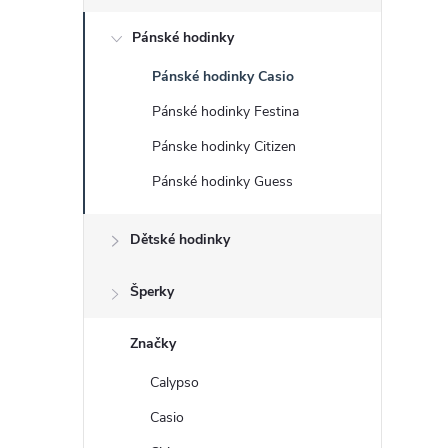
s
Pánské hodinky
t
Pánské hodinky Casio
r
Pánské hodinky Festina
a
Pánske hodinky Citizen
Pánské hodinky Guess
n
Dětské hodinky
n
í
Šperky
p
Značky
Calypso
a
Casio