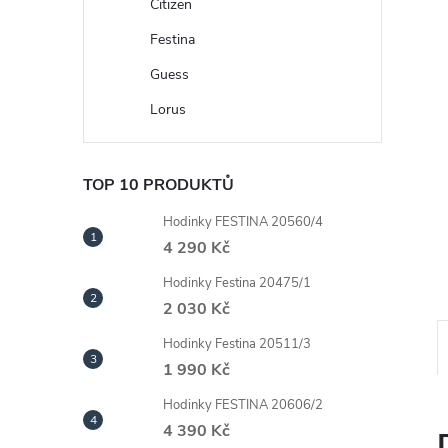
n
Citizen
Festina
e
Guess
l
Lorus
TOP 10 PRODUKTŮ
Hodinky FESTINA 20560/4
4 290 Kč
Hodinky Festina 20475/1
2 030 Kč
Hodinky Festina 20511/3
1 990 Kč
Hodinky FESTINA 20606/2
4 390 Kč