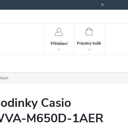
odmínky ochrany osobních údajů
Blog
NÁKUPNÍ
KOŠÍK
Prázdný košík
Přihlášení
dejce.
odinky Casio
VA-M650D-1AER