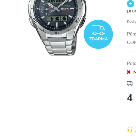
pro
Kód 
ZDAR
Pán
ZDARMA
CO
Pol
M
4
Měr
cena