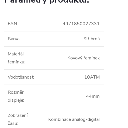
EAN
:
4971850027331
Barva
:
Stříbrná
Materiál
Kovový řemínek
řemínku
:
Vodotěsnost
:
10ATM
Rozměr
44mm
displeje
:
Zobrazení
Kombinace analog-digitál
času
: