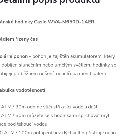
ánské hodinky Casio WVA-M650D-1AER
ádiem řízený čas
olární pohon
- pohon je zajištěn akumulátorem, který
e dobíjen slunečním nebo umělým světlem, hodinky se
obíjejí při běžném nošení, není třeba měnit baterii.
abulka vodotěsnosti
 ATM / 30m odolné vůči stříkající vodě a dešti
 ATM / 50m můžete se s hodinkami sprchovat mýt
uce pod tekoucí vodou
0 ATM / 100m potápění bez dýchacího přístroje nebo