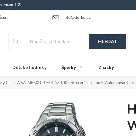
rvisem ! 🛠️
info@durko.cz
ácení - výměna zboží
Reklamace zboží
Obchodní podmínky
P
HLEDAT
Dětské hodinky
Šperky
Značky
nky Casio WVA-M650D-1AER
Až 100 dní na vrácení zboží. Autorizovaný pro
H
W