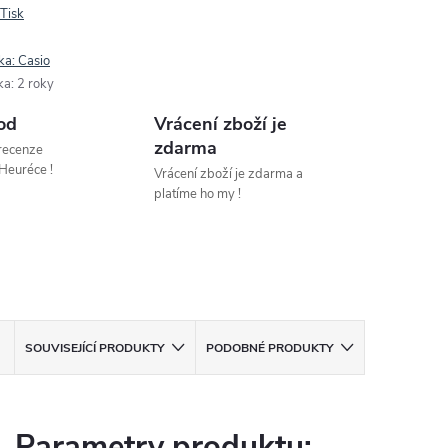
Tisk
ka:
Casio
ka
:
2 roky
od
Vrácení zboží je
zdarma
 recenze
Heuréce !
Vrácení zboží je zdarma a
platíme ho my !
SOUVISEJÍCÍ PRODUKTY
PODOBNÉ PRODUKTY
Parametry produktu: