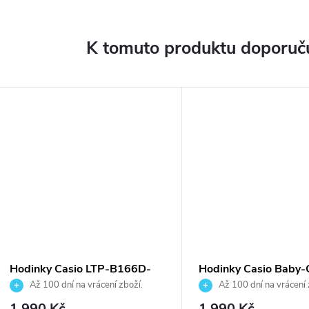
K tomuto produktu doporuču
Hodinky Casio LTP-B166D-
Hodinky Casio Baby
4AVEF
565U-4ER
Až 100 dní na vrácení zboží.
Až 100 dní na vrácení 
Autorizovaný prodejce.
Autorizovaný prodejce.
1 990 Kč
1 990 Kč