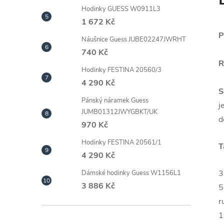
Hodinky GUESS W0911L3
1 672 Kč
P
Náušnice Guess JUBE02247JWRHT
740 Kč
R
Hodinky FESTINA 20560/3
4 290 Kč
S
Pánský náramek Guess
j
JUMB01312JWYGBKT/UK
d
970 Kč
Hodinky FESTINA 20561/1
T
4 290 Kč
3
Dámské hodinky Guess W1156L1
3 886 Kč
5
r
1