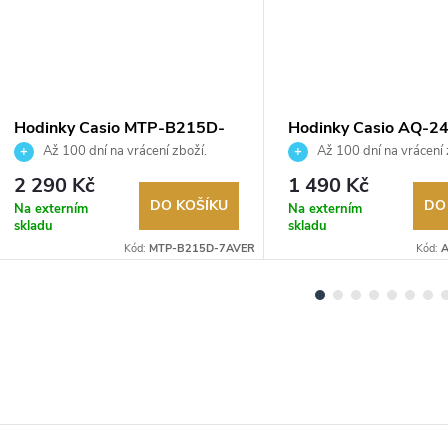
Hodinky Casio MTP-B215D-
Hodinky Casio AQ-2
7AVER
7A2EF
Až 100 dní na vrácení zboží.
Až 100 dní na vrácení 
Autorizovaný prodejce.
Autorizovaný prodejce.
2 290 Kč
1 490 Kč
DO KOŠÍKU
DO
Na externím
Na externím
skladu
skladu
Kód:
MTP-B215D-7AVER
Kód:
A