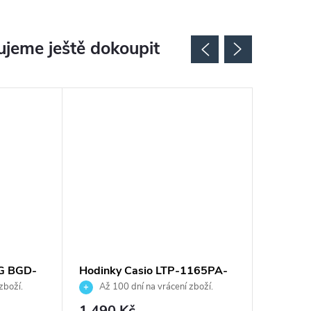
jeme ještě dokoupit
-G BGD-
Hodinky Casio LTP-1165PA-
Hodink
7C2EF
S2110-
zboží.
Až 100 dní na vrácení zboží.
Až 10
Autorizovaný prodejce.
Autorizov
1 490 Kč
4 790