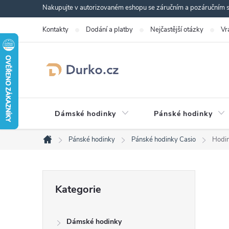
Přejít
Nakupujte v autorizovaném eshopu se záručním a pozáručním se
na
Kontakty
Dodání a platby
Nejčastější otázky
Vr
obsah
Dámské hodinky
Pánské hodinky
Pánské hodinky
Pánské hodinky Casio
Hodi
Domů
P
Přeskočit
Kategorie
kategorie
o
Dámské hodinky