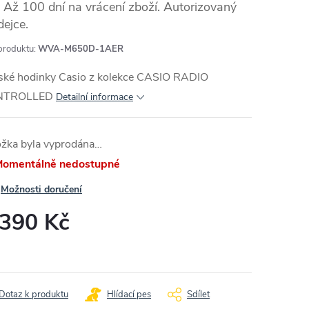
Až 100 dní na vrácení zboží. Autorizovaný
dejce.
produktu:
WVA-M650D-1AER
MA
ské hodinky Casio z kolekce CASIO RADIO
NTROLLED
Detailní informace
ožka byla vyprodána…
omentálně nedostupné
Možnosti doručení
 390 Kč
ná
:
Dotaz k produktu
Hlídací pes
Sdílet