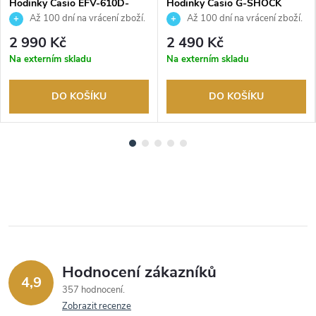
Hodinky Casio EFV-610D-
Hodinky Casio G-SHOCK
3CVUEF
DW-5600RL-1ER
Až 100 dní na vrácení zboží.
Až 100 dní na vrácení zboží.
Autorizovaný prodejce.
Autorizovaný prodejce.
2 990 Kč
2 490 Kč
Na externím skladu
Na externím skladu
DO KOŠÍKU
DO KOŠÍKU
Hodnocení zákazníků
4,9
357 hodnocení
Zobrazit recenze