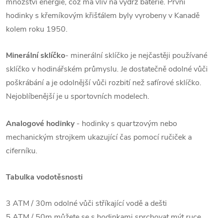
množství energie, což má vliv na výdrž baterie. První
hodinky s křemíkovým křišťálem byly vyrobeny v Kanadě
kolem roku 1950.
Minerální sklíčko
- minerální sklíčko je nejčastěji používané
sklíčko v hodinářském průmyslu. Je dostatečně odolné vůči
poškrábání a je odolnější vůči rozbití než safírové sklíčko.
Nejoblíbenější je u sportovních modelech.
Analogové hodinky
- hodinky s quartzovým nebo
mechanickým strojkem ukazující čas pomocí ručiček a
ciferníku.
Tabulka vodotěsnosti
3 ATM / 30m odolné vůči stříkající vodě a dešti
5 ATM / 50m můžete se s hodinkami sprchovat mýt ruce