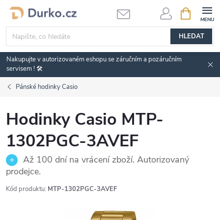
Přejít
NÁKUPNÍ
KOŠÍK
na
obsah
HLEDAT
Nakupujte v autorizovaném eshopu se záručním a pozáručním
servisem ! 🛠️
Pánské hodinky Casio
Hodinky Casio MTP-
1302PGC-3AVEF
Až 100 dní na vrácení zboží. Autorizovaný
prodejce.
Kód produktu:
MTP-1302PGC-3AVEF