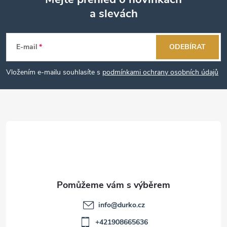
a slevách
Z
á
E-mail
ODEBÍRAT
p
Vložením e-mailu souhlasíte s
podmínkami ochrany osobních údajů
a
t
í
info
@
durko.cz
+421908665636