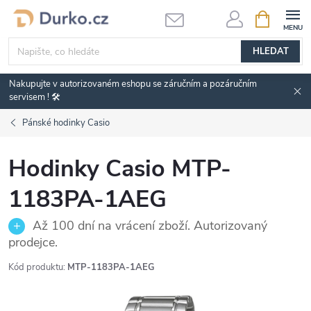
Přejít
NÁKUPNÍ
KOŠÍK
na
obsah
HLEDAT
Nakupujte v autorizovaném eshopu se záručním a pozáručním
servisem ! 🛠️
Pánské hodinky Casio
Hodinky Casio MTP-
1183PA-1AEG
Až 100 dní na vrácení zboží. Autorizovaný
prodejce.
Kód produktu:
MTP-1183PA-1AEG