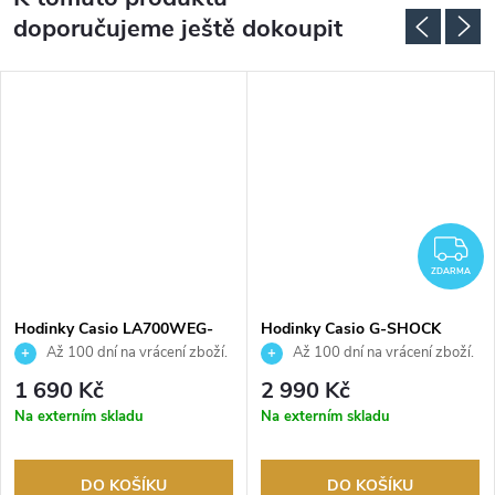
doporučujeme ještě dokoupit
Z
ZDARMA
Hodinky Casio LA700WEG-
Hodinky Casio G-SHOCK
9AEF
GMA-P2100PC-4AER
Až 100 dní na vrácení zboží.
Až 100 dní na vrácení zboží.
Autorizovaný prodejce.
Autorizovaný prodejce.
1 690 Kč
2 990 Kč
Na externím skladu
Na externím skladu
DO KOŠÍKU
DO KOŠÍKU