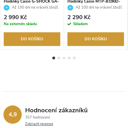
Hodinky Casio G-SHOCK GA-
Hodinky Casio MTP-B190D-
2100BCE-1AER
1BVEF
Až 100 dní na vrácení zboží.
Až 100 dní na vrácení zboží.
Autorizovaný prodejce.
Autorizovaný prodejce.
2 990 Kč
2 290 Kč
Na externím skladu
Skladem
DO KOŠÍKU
DO KOŠÍKU
Hodnocení zákazníků
4,9
357 hodnocení
Zobrazit recenze