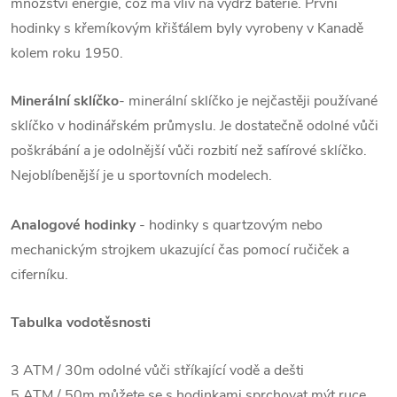
množství energie, což má vliv na výdrž baterie. První
hodinky s křemíkovým křišťálem byly vyrobeny v Kanadě
kolem roku 1950.
Minerální sklíčko
- minerální sklíčko je nejčastěji používané
sklíčko v hodinářském průmyslu. Je dostatečně odolné vůči
poškrábání a je odolnější vůči rozbití než safírové sklíčko.
Nejoblíbenější je u sportovních modelech.
Analogové hodinky
- hodinky s quartzovým nebo
mechanickým strojkem ukazující čas pomocí ručiček a
ciferníku.
Tabulka vodotěsnosti
3 ATM / 30m odolné vůči stříkající vodě a dešti
5 ATM / 50m můžete se s hodinkami sprchovat mýt ruce