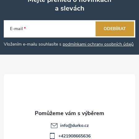
a slevách
Z
á
E-mail
ODEBÍRAT
p
Vložením e-mailu souhlasíte s
podmínkami ochrany osobních údajů
a
t
í
info
@
durko.cz
+421908665636