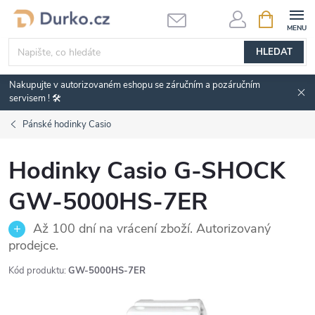
Přejít
NÁKUPNÍ
KOŠÍK
na
obsah
HLEDAT
Nakupujte v autorizovaném eshopu se záručním a pozáručním
servisem ! 🛠️
Pánské hodinky Casio
Hodinky Casio G-SHOCK
GW-5000HS-7ER
Až 100 dní na vrácení zboží. Autorizovaný
prodejce.
Kód produktu:
GW-5000HS-7ER