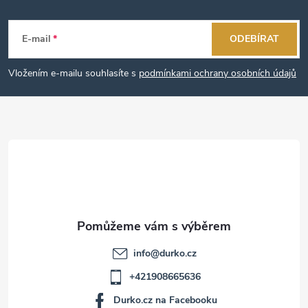
Z
á
E-mail
ODEBÍRAT
p
Vložením e-mailu souhlasíte s
podmínkami ochrany osobních údajů
a
t
í
info
@
durko.cz
+421908665636
Durko.cz na Facebooku