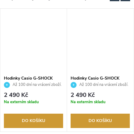
Hodinky Casio G-SHOCK
Hodinky Casio G-SHOCK
GMA-P2100SA-1A1ER
GMA-P2100BB-1AER
Až 100 dní na vrácení zboží.
Až 100 dní na vrácení zboží.
Autorizovaný prodejce.
Autorizovaný prodejce.
2 490 Kč
2 490 Kč
Na externím skladu
Na externím skladu
DO KOŠÍKU
DO KOŠÍKU