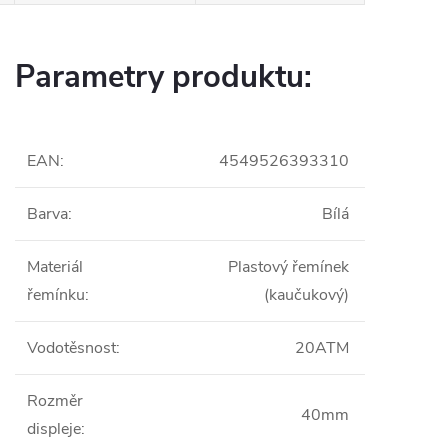
Parametry produktu:
EAN
:
4549526393310
Barva
:
Bílá
Materiál
Plastový řemínek
řemínku
:
(kaučukový)
Vodotěsnost
:
20ATM
Rozměr
40mm
displeje
: