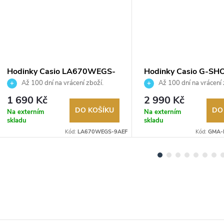
Hodinky Casio LA670WEGS-
Hodinky Casio G-SH
9AEF
GMA-P2100PP-4AE
Až 100 dní na vrácení zboží.
Až 100 dní na vrácení 
Autorizovaný prodejce.
Autorizovaný prodejce.
1 690 Kč
2 990 Kč
DO KOŠÍKU
DO
Na externím
Na externím
skladu
skladu
Kód:
LA670WEGS-9AEF
Kód:
GMA-