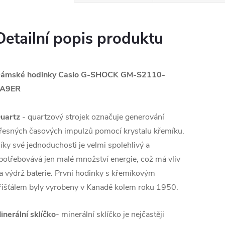
Detailní popis produktu
ámské hodinky Casio G-SHOCK GM-S2110-
A9ER
uartz
- quartzový strojek označuje generování
řesných časových impulzů pomocí krystalu křemíku.
íky své jednoduchosti je velmi spolehlivý a
potřebovává jen malé množství energie, což má vliv
a výdrž baterie. První hodinky s křemíkovým
řišťálem byly vyrobeny v Kanadě kolem roku 1950.
inerální sklíčko
- minerální sklíčko je nejčastěji