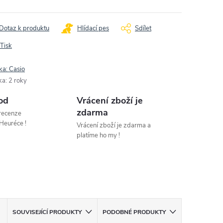
Dotaz k produktu
Hlídací pes
Sdílet
Tisk
ka:
Casio
ka
:
2 roky
od
Vrácení zboží je
zdarma
 recenze
Heuréce !
Vrácení zboží je zdarma a
platíme ho my !
SOUVISEJÍCÍ PRODUKTY
PODOBNÉ PRODUKTY