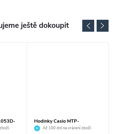
jeme ještě dokoupit
1053D-
Hodinky Casio MTP-
Hodink
1302PGL-9AVEF
2100-1
zboží.
Až 100 dní na vrácení zboží.
Až 10