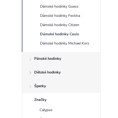
s
Dámské hodinky Guess
t
Dámské hodinky Festina
r
Dámské hodinky Citizen
Dámské hodinky Casio
a
Dámské hodinky Michael Kors
n
Pánské hodinky
n
Dětské hodinky
í
Šperky
p
Značky
a
Calypso