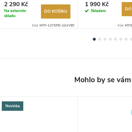
Autorizovaný prodejce.
Autorizovaný prodejce.
2 290 Kč
1 990 Kč
DO
Na externím
Skladem
DO KOŠÍKU
skladu
Kód:
MTP-1375PD-2A1VEF.
Kód:
MTD
Novinka