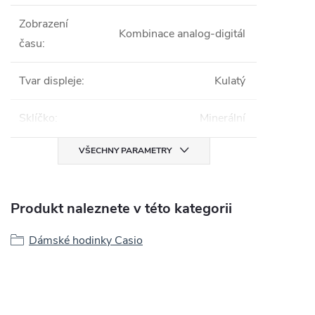
Zobrazení
Kombinace analog-digitál
času
:
Tvar displeje
:
Kulatý
Sklíčko
:
Minerální
VŠECHNY PARAMETRY
Produkt naleznete v této kategorii
Dámské hodinky Casio