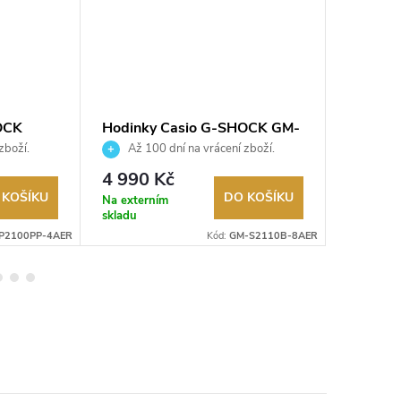
OCK
Hodinky Casio G-SHOCK GM-
Hodink
R
S2110B-8AER
GMA-P
zboží.
Až 100 dní na vrácení zboží.
Až 10
Autorizovaný prodejce.
Autorizov
4 990 Kč
3 290
 KOŠÍKU
DO KOŠÍKU
Na externím
Na exter
skladu
skladu
P2100PP-4AER
Kód:
GM-S2110B-8AER