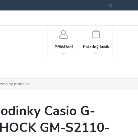
odmínky ochrany osobních údajů
Blog
NÁKUPNÍ
KOŠÍK
Prázdný košík
Přihlášení
izovaný prodejce.
odinky Casio G-
HOCK GM-S2110-