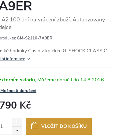
A9ER
Až 100 dní na vrácení zboží. Autorizovaný
dejce.
MA
produktu:
GM-S2110-7A9ER
ské hodinky Casio z kolekce G-SHOCK CLASSIC
ilní informace
externím skladu
14.8.2026
Možnosti doručení
 790 Kč
ná
:
VLOŽIT DO KOŠÍKU