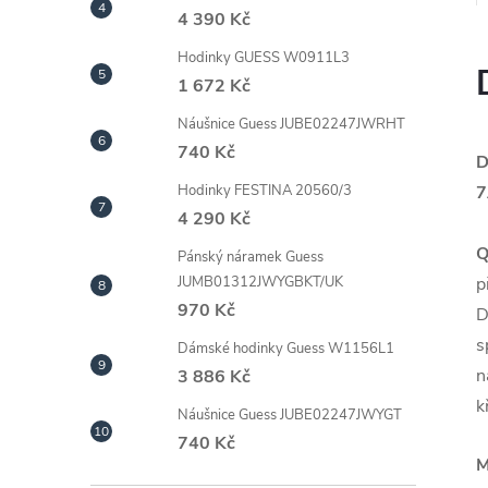
4 390 Kč
Hodinky GUESS W0911L3
1 672 Kč
Náušnice Guess JUBE02247JWRHT
740 Kč
D
7
Hodinky FESTINA 20560/3
4 290 Kč
Q
Pánský náramek Guess
p
JUMB01312JWYGBKT/UK
970 Kč
D
s
Dámské hodinky Guess W1156L1
n
3 886 Kč
k
Náušnice Guess JUBE02247JWYGT
740 Kč
M