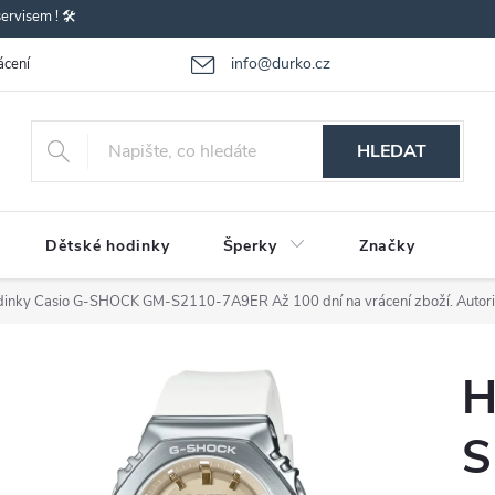
rvisem ! 🛠️
info@durko.cz
ácení - výměna zboží
Reklamace zboží
Obchodní podmínky
P
HLEDAT
Dětské hodinky
Šperky
Značky
dinky Casio G-SHOCK GM-S2110-7A9ER
Až 100 dní na vrácení zboží. Autor
H
S