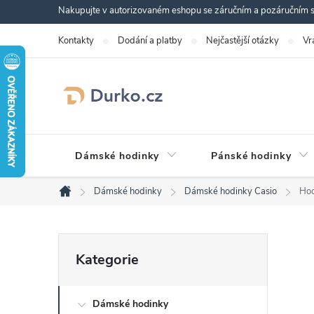
Přejít
Nakupujte v autorizovaném eshopu se záručním a pozáručním se
na
Kontakty
Dodání a platby
Nejčastější otázky
Vr
obsah
Dámské hodinky
Pánské hodinky
Dámské hodinky
Dámské hodinky Casio
Ho
Domů
P
Přeskočit
Kategorie
kategorie
o
Dámské hodinky