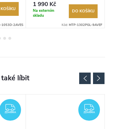
Autorizovaný prodejce.
Autorizov
1 990 Kč
2 490
 KOŠÍKU
Na externím
Na exter
DO KOŠÍKU
skladu
skladu
-1053D-2AVES
Kód:
MTP-1302PGL-9AVEF
Novinka
ZDARMA
ZDARMA
ZDARMA
ZDARMA