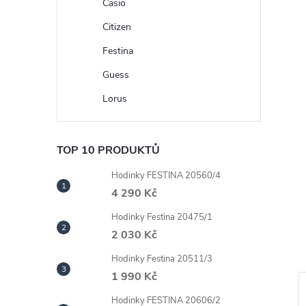
n
Casio
Citizen
e
Festina
l
Guess
Lorus
TOP 10 PRODUKTŮ
Hodinky FESTINA 20560/4
4 290 Kč
Hodinky Festina 20475/1
2 030 Kč
Hodinky Festina 20511/3
1 990 Kč
Hodinky FESTINA 20606/2