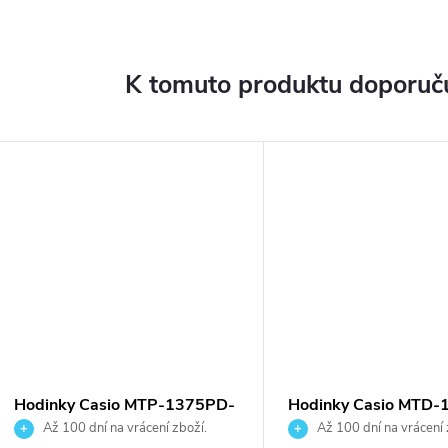
K tomuto produktu doporuču
Hodinky Casio MTP-1375PD-
Hodinky Casio MTD-
2A1VEF
2AVES
Až 100 dní na vrácení zboží.
Až 100 dní na vrácení 