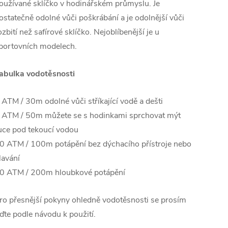
oužívané sklíčko v hodinářském průmyslu. Je
ostatečně odolné vůči poškrábání a je odolnější vůči
ozbití než safírové sklíčko. Nejoblíbenější je u
portovních modelech.
abulka vodotěsnosti
 ATM / 30m odolné vůči stříkající vodě a dešti
 ATM / 50m můžete se s hodinkami sprchovat mýt
uce pod tekoucí vodou
0 ATM / 100m potápění bez dýchacího přístroje nebo
lavání
0 ATM / 200m hloubkové potápění
ro přesnější pokyny ohledně vodotěsnosti se prosím
iďte podle návodu k použití.