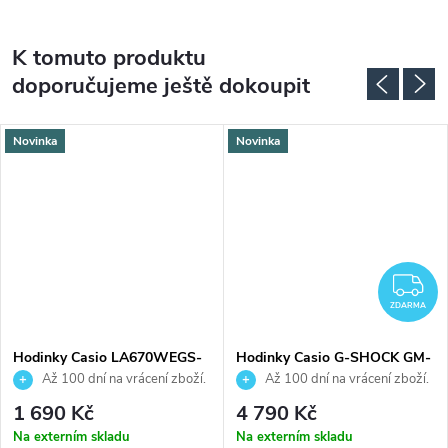
K tomuto produktu
doporučujeme ještě dokoupit
Novinka
Novinka
DARMA
Z
ZDARMA
Hodinky Casio LA670WEGS-
Hodinky Casio G-SHOCK GM-
9AEF
S2110-2AER
Až 100 dní na vrácení zboží.
Až 100 dní na vrácení zboží.
Autorizovaný prodejce.
Autorizovaný prodejce.
1 690 Kč
4 790 Kč
Na externím skladu
Na externím skladu