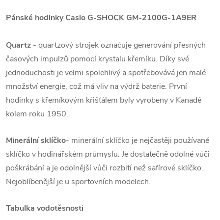
Pánské hodinky Casio G-SHOCK GM-2100G-1A9ER
Quartz
- quartzový strojek označuje generování přesných
časových impulzů pomocí krystalu křemíku. Díky své
jednoduchosti je velmi spolehlivý a spotřebovává jen malé
množství energie, což má vliv na výdrž baterie. První
hodinky s křemíkovým křišťálem byly vyrobeny v Kanadě
kolem roku 1950.
Minerální sklíčko
- minerální sklíčko je nejčastěji používané
sklíčko v hodinářském průmyslu. Je dostatečně odolné vůči
poškrábání a je odolnější vůči rozbití než safírové sklíčko.
Nejoblíbenější je u sportovních modelech.
Tabulka vodotěsnosti