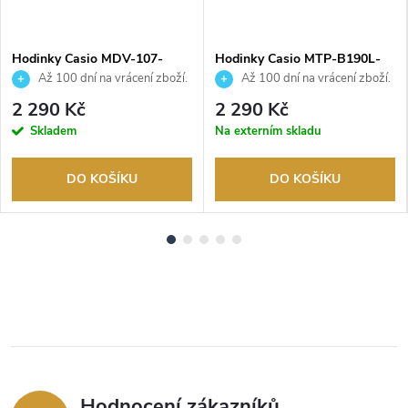
Hodinky Casio MDV-107-
Hodinky Casio MTP-B190L-
1A1VEF
7BVER
Až 100 dní na vrácení zboží.
Až 100 dní na vrácení zboží.
Autorizovaný prodejce.
Autorizovaný prodejce.
2 290 Kč
2 290 Kč
Skladem
Na externím skladu
DO KOŠÍKU
DO KOŠÍKU
Hodnocení zákazníků