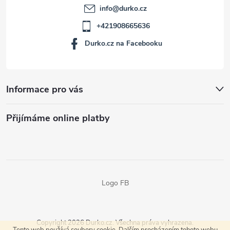
info
@
durko.cz
+421908665636
Durko.cz na Facebooku
Informace pro vás
Přijímáme online platby
Logo FB
Copyright 2026
Durko.cz
. Všechna práva vyhrazena.
Tento web používá soubory cookie. Dalším procházením tohoto webu