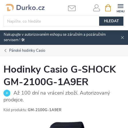
Přejít
NÁKUPNÍ
KOŠÍK
na
obsah
HLEDAT
Nakupujte v autorizovaném eshopu se záručním a pozáručním
servisem ! 🛠️
Pánské hodinky Casio
Hodinky Casio G-SHOCK
GM-2100G-1A9ER
Až 100 dní na vrácení zboží. Autorizovaný
prodejce.
Kód produktu:
GM-2100G-1A9ER