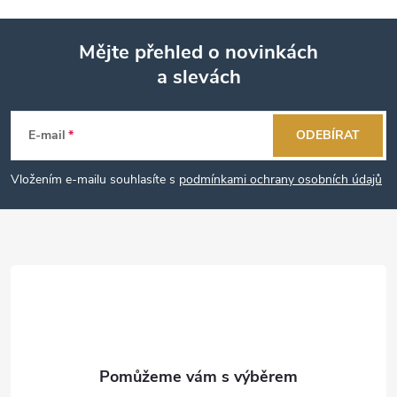
Mějte přehled o novinkách
a slevách
Z
á
E-mail
ODEBÍRAT
p
Vložením e-mailu souhlasíte s
podmínkami ochrany osobních údajů
a
t
í