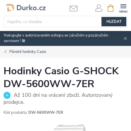
Přejít
NÁKUPNÍ
KOŠÍK
na
obsah
HLEDAT
Nakupujte v autorizovaném eshopu se záručním a pozáručním
servisem ! 🛠️
Pánské hodinky Casio
Hodinky Casio G-SHOCK
DW-5600WW-7ER
Až 100 dní na vrácení zboží. Autorizovaný
prodejce.
Kód produktu:
DW-5600WW-7ER