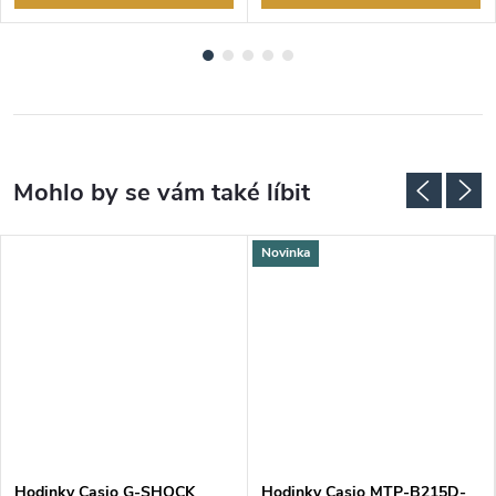
Novinka
DARMA
Hodinky Casio G-SHOCK
Hodinky Casio MTP-B215D-