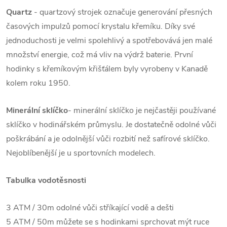
Quartz
- quartzový strojek označuje generování přesných
časových impulzů pomocí krystalu křemíku. Díky své
jednoduchosti je velmi spolehlivý a spotřebovává jen malé
množství energie, což má vliv na výdrž baterie. První
hodinky s křemíkovým křišťálem byly vyrobeny v Kanadě
kolem roku 1950.
Minerální sklíčko
- minerální sklíčko je nejčastěji používané
sklíčko v hodinářském průmyslu. Je dostatečně odolné vůči
poškrábání a je odolnější vůči rozbití než safírové sklíčko.
Nejoblíbenější je u sportovních modelech.
Tabulka vodotěsnosti
3 ATM / 30m odolné vůči stříkající vodě a dešti
5 ATM / 50m můžete se s hodinkami sprchovat mýt ruce