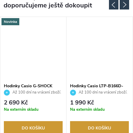
doporučujeme ještě dokoupit
Novinka
Hodinky Casio G-SHOCK
Hodinky Casio LTP-B166D-
GMA-S2100BA-2A2ER
4AVEF
Až 100 dní na vrácení zboží.
Až 100 dní na vrácení zboží.
Autorizovaný prodejce.
Autorizovaný prodejce.
2 690 Kč
1 990 Kč
Na externím skladu
Na externím skladu
DO KOŠÍKU
DO KOŠÍKU