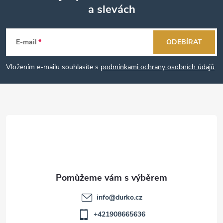
a slevách
Z
á
E-mail
ODEBÍRAT
p
Vložením e-mailu souhlasíte s
podmínkami ochrany osobních údajů
a
t
í
info
@
durko.cz
+421908665636