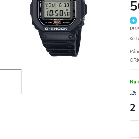
5
pro
Kód 
Pán
ORI
Na 
2
Měr
cena