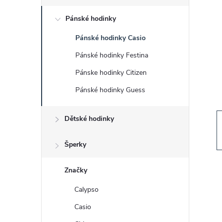
s
Pánské hodinky
t
Pánské hodinky Casio
r
Pánské hodinky Festina
a
Pánske hodinky Citizen
Pánské hodinky Guess
n
Dětské hodinky
n
í
Šperky
p
Značky
Calypso
a
Casio