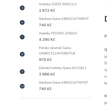
Hodinky GUESS W0911L3
1 672 Kč
Náušnice Guess JUBE02247JWRHT
740 Kč
Hodinky FESTINA 20560/3
P
4 290 Kč
Pánský náramek Guess
Q
JUMB01312JWYGBKT/UK
p
970 Kč
D
Dámské hodinky Guess W1156L1
s
3 886 Kč
n
k
Náušnice Guess JUBE02247JWYGT
740 Kč
M
p