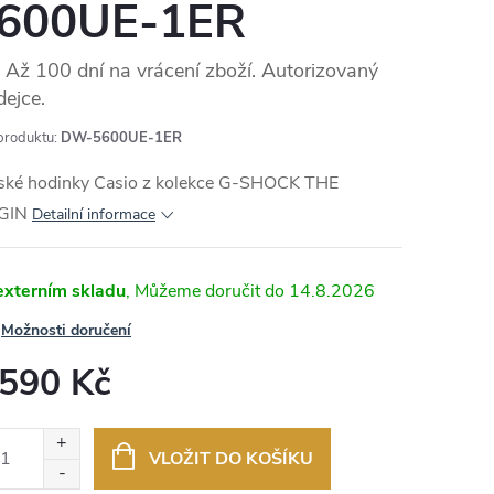
600UE-1ER
Až 100 dní na vrácení zboží. Autorizovaný
dejce.
produktu:
DW-5600UE-1ER
ské hodinky Casio z kolekce G-SHOCK THE
GIN
Detailní informace
externím skladu
14.8.2026
Možnosti doručení
 590 Kč
ná
:
VLOŽIT DO KOŠÍKU