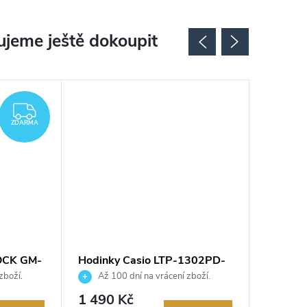
jeme ještě dokoupit
Novinka
ZDARMA
ZDARMA
OCK GM-
Hodinky Casio LTP-1302PD-
Hodink
7A1VEG
GMA-P
zboží.
Až 100 dní na vrácení zboží.
Až 10
Autorizovaný prodejce.
Autorizov
1 490 Kč
3 290