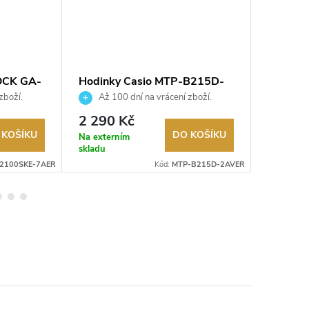
OCK GA-
Hodinky Casio MTP-B215D-
Hodink
2AVER
100-1A
zboží.
Až 100 dní na vrácení zboží.
Až 10
Autorizovaný prodejce.
Autorizov
2 290 Kč
2 990
 KOŠÍKU
DO KOŠÍKU
Na externím
Na exter
skladu
skladu
2100SKE-7AER
Kód:
MTP-B215D-2AVER