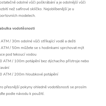
ostatečně odolné vůči poškrábání a je odolnější vůči
ozbití než safírové sklíčko. Nejoblíbenější je u
portovních modelech.
abulka vodotěsnosti
 ATM / 30m odolné vůči stříkající vodě a dešti
 ATM / 50m můžete se s hodinkami sprchovat mýt
uce pod tekoucí vodou
0 ATM / 100m potápění bez dýchacího přístroje nebo
lavání
0 ATM / 200m hloubkové potápění
ro přesnější pokyny ohledně vodotěsnosti se prosím
iďte podle návodu k použití.