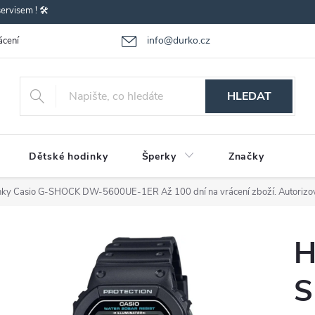
rvisem ! 🛠️
info@durko.cz
ácení - výměna zboží
Reklamace zboží
Obchodní podmínky
P
HLEDAT
Dětské hodinky
Šperky
Značky
nky Casio G-SHOCK DW-5600UE-1ER
Až 100 dní na vrácení zboží. Autorizo
H
S