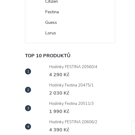
n
Citizen
Festina
e
Guess
l
Lorus
TOP 10 PRODUKTŮ
Hodinky FESTINA 20560/4
4 290 Kč
Hodinky Festina 20475/1
2 030 Kč
Hodinky Festina 20511/3
1 990 Kč
Hodinky FESTINA 20606/2
4 390 Kč