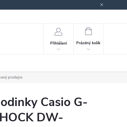
odmínky ochrany osobních údajů
Blog
NÁKUPNÍ
KOŠÍK
Prázdný košík
Přihlášení
vaný prodejce.
odinky Casio G-
HOCK DW-