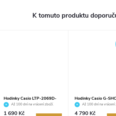
K tomuto produktu doporuču
Hodinky Casio LTP-2069D-
Hodinky Casio G-SH
4AVEG
S2110-4AER
Až 100 dní na vrácení zboží.
Až 100 dní na vrácení 
Autorizovaný prodejce.
Autorizovaný prodejce.
1 690 Kč
4 790 Kč