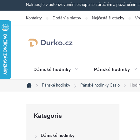
Přejít
Nakupujte v autorizovaném eshopu se záručním a pozáručním se
na
Kontakty
Dodání a platby
Nejčastější otázky
Vr
obsah
Dámské hodinky
Pánské hodinky
Pánské hodinky
Pánské hodinky Casio
Hodi
Domů
P
Přeskočit
Kategorie
kategorie
o
Dámské hodinky