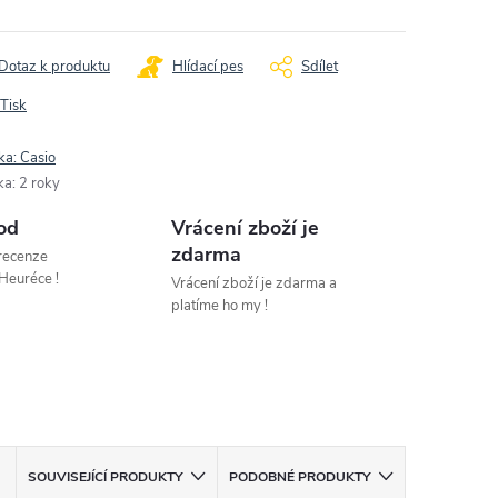
Dotaz k produktu
Hlídací pes
Sdílet
Tisk
ka:
Casio
ka
:
2 roky
od
Vrácení zboží je
zdarma
 recenze
Heuréce !
Vrácení zboží je zdarma a
platíme ho my !
SOUVISEJÍCÍ PRODUKTY
PODOBNÉ PRODUKTY