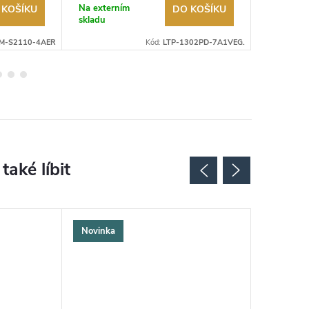
Na externím
Na exter
 KOŠÍKU
DO KOŠÍKU
skladu
skladu
M-S2110-4AER
Kód:
LTP-1302PD-7A1VEG.
Novinka