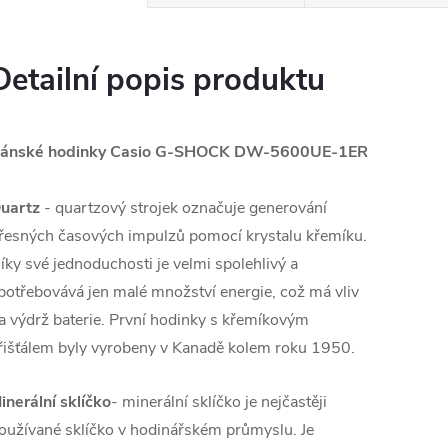
Detailní popis produktu
ánské hodinky Casio G-SHOCK DW-5600UE-1ER
uartz
- quartzový strojek označuje generování
řesných časových impulzů pomocí krystalu křemíku.
íky své jednoduchosti je velmi spolehlivý a
potřebovává jen malé množství energie, což má vliv
a výdrž baterie. První hodinky s křemíkovým
řišťálem byly vyrobeny v Kanadě kolem roku 1950.
inerální sklíčko
- minerální sklíčko je nejčastěji
oužívané sklíčko v hodinářském průmyslu. Je