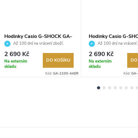
Hodinky Casio G-SHOCK GA-
Hodinky Casio G-SH
2100-4AER
2100SKE-7AER
Až 100 dní na vrácení zboží.
Až 100 dní na vrácení 
Autorizovaný prodejce.
Autorizovaný prodejce.
2 690 Kč
2 690 Kč
DO KOŠÍKU
DO
Na externím
Na externím
skladu
skladu
Kód:
GA-2100-4AER
Kód:
GA-