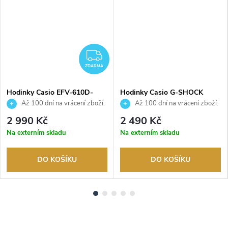
ZDARMA
ZDARMA
Hodinky Casio EFV-610D-
Hodinky Casio G-SHOCK
1AVUEF
DW-5600UBB-1ER
Až 100 dní na vrácení zboží.
Až 100 dní na vrácení zboží.
Autorizovaný prodejce.
Autorizovaný prodejce.
2 990 Kč
2 490 Kč
Na externím skladu
Na externím skladu
DO KOŠÍKU
DO KOŠÍKU