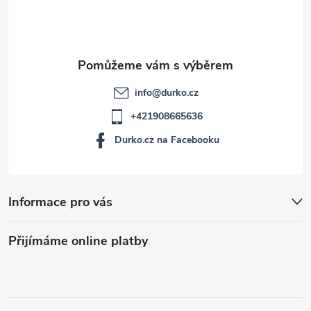
í
info
@
durko.cz
+421908665636
Durko.cz na Facebooku
Informace pro vás
Přijímáme online platby