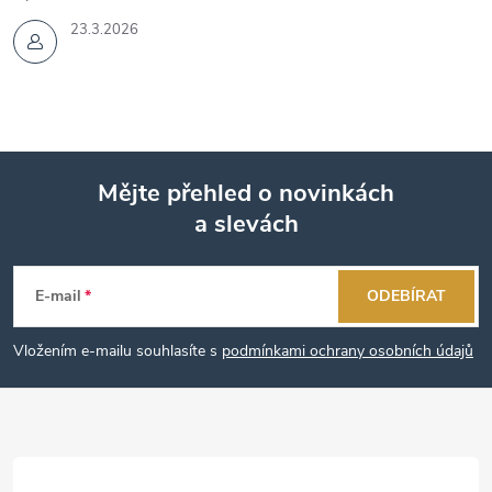
23.3.2026
Mějte přehled o novinkách
a slevách
Z
á
E-mail
ODEBÍRAT
p
Vložením e-mailu souhlasíte s
podmínkami ochrany osobních údajů
a
t