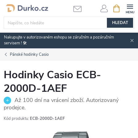
Přejít
NÁKUPNÍ
KOŠÍK
na
obsah
HLEDAT
Nakupujte v autorizovaném eshopu se záručním a pozáručním
servisem ! 🛠️
Pánské hodinky Casio
Hodinky Casio ECB-
2000D-1AEF
Až 100 dní na vrácení zboží. Autorizovaný
prodejce.
Kód produktu:
ECB-2000D-1AEF