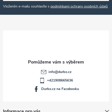
p
Vložením e-mailu souhlasíte s
podmínkami ochrany osobních údajů
a
t
í
info
@
durko.cz
+421908665636
Durko.cz na Facebooku
Informace pro vás