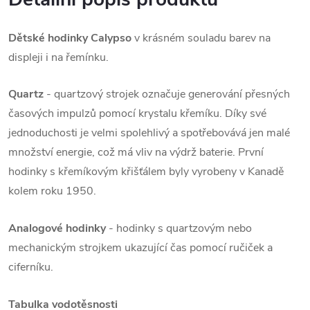
Dětské hodinky Calypso
v krásném souladu barev na
displeji i na řemínku.
Quartz
- quartzový strojek označuje generování přesných
časových impulzů pomocí krystalu křemíku. Díky své
jednoduchosti je velmi spolehlivý a spotřebovává jen malé
množství energie, což má vliv na výdrž baterie. První
hodinky s křemíkovým křišťálem byly vyrobeny v Kanadě
kolem roku 1950.
Analogové hodinky
- hodinky s quartzovým nebo
mechanickým strojkem ukazující čas pomocí ručiček a
ciferníku.
Tabulka vodotěsnosti