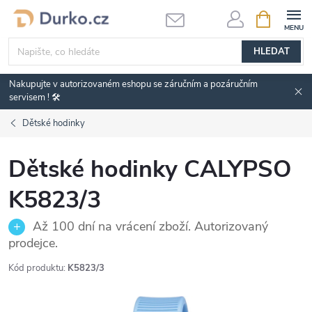
Přejít
NÁKUPNÍ
KOŠÍK
na
obsah
HLEDAT
Nakupujte v autorizovaném eshopu se záručním a pozáručním
servisem ! 🛠️
Dětské hodinky
Dětské hodinky CALYPSO
K5823/3
Až 100 dní na vrácení zboží. Autorizovaný
prodejce.
Kód produktu:
K5823/3