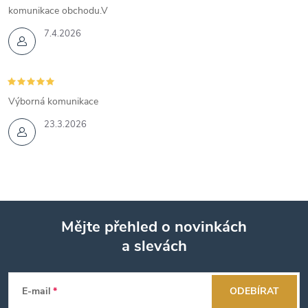
komunikace obchodu.V
7.4.2026
Výborná komunikace
23.3.2026
Mějte přehled o novinkách
a slevách
Z
á
E-mail
ODEBÍRAT