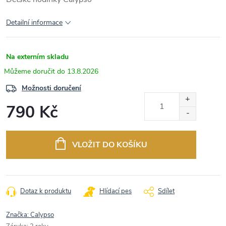
Detailní informace
Na externím skladu
13.8.2026
Možnosti doručení
790 Kč
Měrná
cena:
VLOŽIT DO KOŠÍKU
Dotaz k produktu
Hlídací pes
Sdílet
Značka:
Calypso