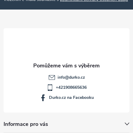
p
a
t
í
info
@
durko.cz
+421908665636
Durko.cz na Facebooku
Informace pro vás