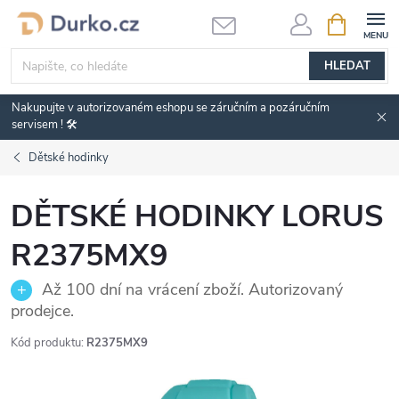
Přejít
NÁKUPNÍ
KOŠÍK
na
obsah
HLEDAT
Nakupujte v autorizovaném eshopu se záručním a pozáručním
servisem ! 🛠️
Dětské hodinky
DĚTSKÉ HODINKY LORUS
R2375MX9
Až 100 dní na vrácení zboží. Autorizovaný
prodejce.
Kód produktu:
R2375MX9