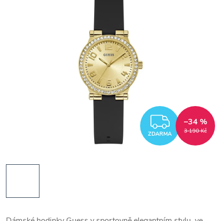
ZDARM
–34 %
3 190 Kč
ZDARMA
Dámské hodinky Guess v sportovně elegantním stylu, ve