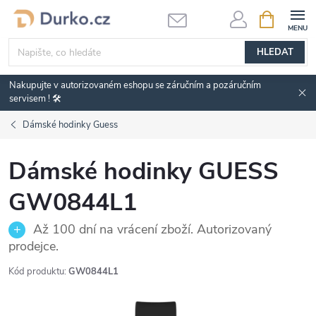
Přejít
NÁKUPNÍ
KOŠÍK
na
obsah
HLEDAT
Nakupujte v autorizovaném eshopu se záručním a pozáručním
servisem ! 🛠️
Dámské hodinky Guess
Dámské hodinky GUESS
GW0844L1
Až 100 dní na vrácení zboží. Autorizovaný
prodejce.
Kód produktu:
GW0844L1