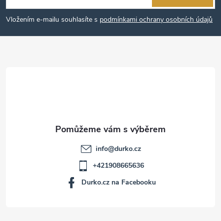
p
Vložením e-mailu souhlasíte s
podmínkami ochrany osobních údajů
a
t
í
info
@
durko.cz
+421908665636
Durko.cz na Facebooku