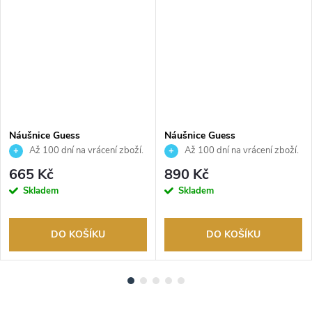
Náušnice Guess
Náušnice Guess
JUBE06180JWYGT
JUBE05110JWRHT
Až 100 dní na vrácení zboží.
Až 100 dní na vrácení zboží.
Autorizovaný prodejce.
Autorizovaný prodejce.
665 Kč
890 Kč
Skladem
Skladem
DO KOŠÍKU
DO KOŠÍKU