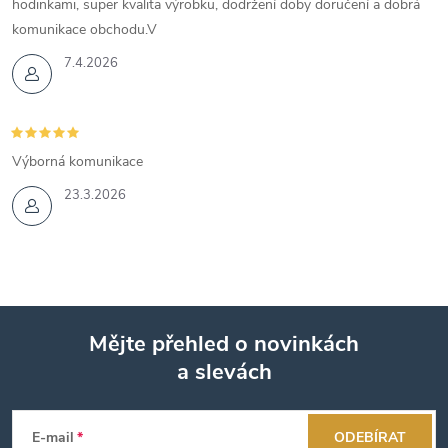
hodinkami, super kvalita výrobku, dodržení doby doručení a dobrá
komunikace obchodu.V
7.4.2026
Výborná komunikace
23.3.2026
Mějte přehled o novinkách
a slevách
Z
á
E-mail
ODEBÍRAT