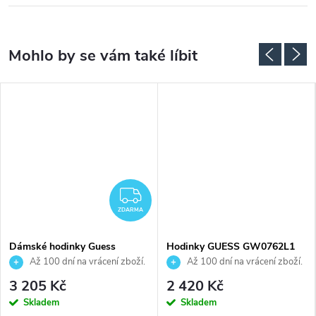
DARMA
ZDARMA
ZDARMA
Dámské hodinky Guess
Hodinky GUESS GW0762L1
GW0104L1
Až 100 dní na vrácení zboží.
Až 100 dní na vrácení zboží.
Autorizovaný prodejce.
Autorizovaný prodejce.
3 205 Kč
2 420 Kč
Skladem
Skladem