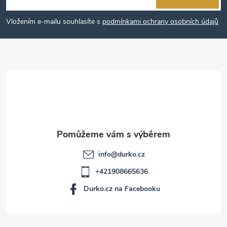
p
Vložením e-mailu souhlasíte s
podmínkami ochrany osobních údajů
a
t
í
info
@
durko.cz
+421908665636
Durko.cz na Facebooku