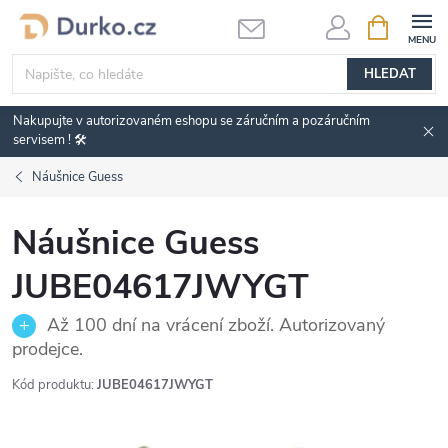
Přejít
NÁKUPNÍ
KOŠÍK
na
obsah
HLEDAT
Nakupujte v autorizovaném eshopu se záručním a pozáručním
servisem ! 🛠️
Náušnice Guess
Náušnice Guess
JUBE04617JWYGT
Až 100 dní na vrácení zboží. Autorizovaný
prodejce.
Kód produktu:
JUBE04617JWYGT