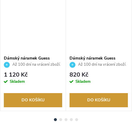
Dámský náramek Guess
Dámský náramek Guess
JUBB05214JWRHS
JUBB05461JWRHS
Až 100 dní na vrácení zboží.
Až 100 dní na vrácení zboží.
Autorizovaný prodejce.
Autorizovaný prodejce.
1 120 Kč
820 Kč
Skladem
Skladem
DO KOŠÍKU
DO KOŠÍKU