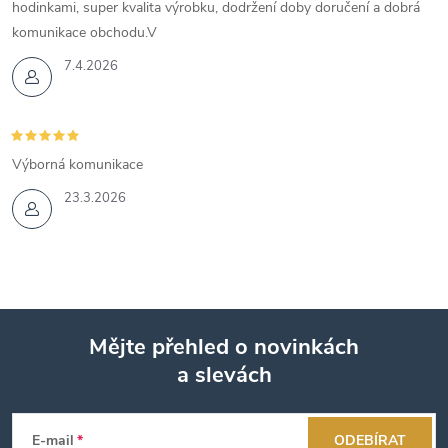
hodinkami, super kvalita výrobku, dodržení doby doručení a dobrá
komunikace obchodu.V
7.4.2026
Výborná komunikace
23.3.2026
Mějte přehled o novinkách
a slevách
Z
á
E-mail
ODEBÍRAT