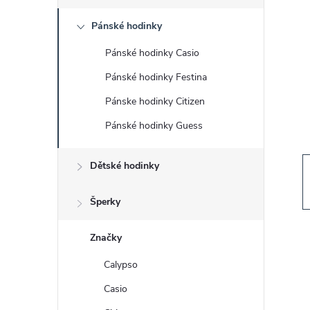
s
Pánské hodinky
t
Pánské hodinky Casio
r
Pánské hodinky Festina
a
Pánske hodinky Citizen
Pánské hodinky Guess
n
Dětské hodinky
n
í
Šperky
p
Značky
Calypso
a
Casio