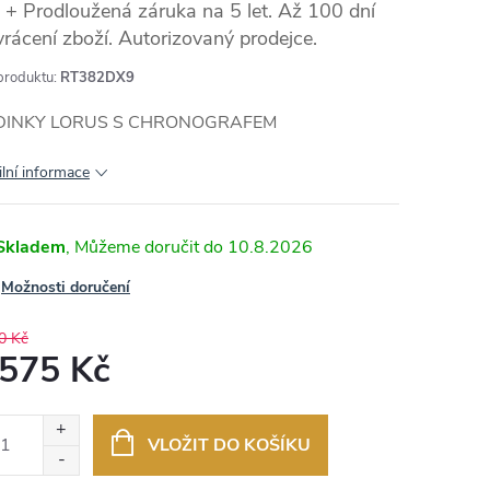
+ Prodloužená záruka na 5 let. Až 100 dní
vrácení zboží. Autorizovaný prodejce.
produktu:
RT382DX9
DINKY LORUS S CHRONOGRAFEM
ilní informace
Skladem
10.8.2026
Možnosti doručení
0 Kč
 575 Kč
ná
:
VLOŽIT DO KOŠÍKU