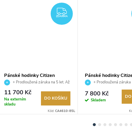
ARMA
ZDARMA
ZDARMA
Pánské hodinky Citizen
Pánské hodinky Citiz
CA4610-85L
NJ0150-81Z
+ Prodloužená záruka na 5 let. Až
+ Prodloužená záruka n
100 dní na vrácení zboží. Autorizovaný
100 dní na vrácení zboží. A
11 700 Kč
7 800 Kč
prodejce.
prodejce.
DO
DO KOŠÍKU
Na externím
Skladem
skladu
Kód:
CA4610-85L
K