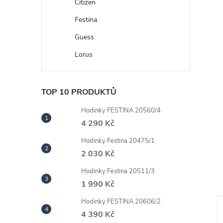
n
Citizen
Festina
e
Guess
l
Lorus
TOP 10 PRODUKTŮ
Hodinky FESTINA 20560/4
4 290 Kč
Hodinky Festina 20475/1
2 030 Kč
Hodinky Festina 20511/3
1 990 Kč
Hodinky FESTINA 20606/2
4 390 Kč