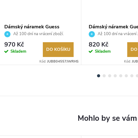
Dámský náramek Guess
Dámský náramek Gu
JUBB04557JWRHS
JUBB05503JWYGS
Až 100 dní na vrácení zboží.
Až 100 dní na vrácení 
Autorizovaný prodejce.
Autorizovaný prodejce.
970 Kč
820 Kč
DO KOŠÍKU
DO
Skladem
Skladem
Kód:
JUBB04557JWRHS
Kód:
JU