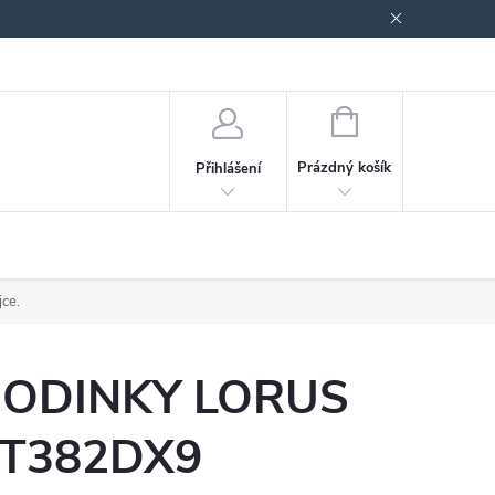
odmínky ochrany osobních údajů
Blog
NÁKUPNÍ
KOŠÍK
Prázdný košík
Přihlášení
jce.
ODINKY LORUS
T382DX9