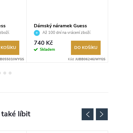
ess
Dámský náramek Guess
Dámský
JUBB06246JWYGS
JUBB0
zboží.
Až 100 dní na vrácení zboží.
Až 10
Autorizovaný prodejce.
Autorizov
740 Kč
1 190
 KOŠÍKU
DO KOŠÍKU
Skladem
Sklad
BB05503JWYGS
Kód:
JUBB06246JWYGS