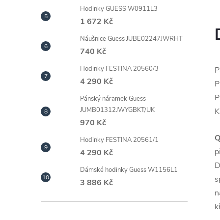
Hodinky GUESS W0911L3
1 672 Kč
Náušnice Guess JUBE02247JWRHT
740 Kč
Hodinky FESTINA 20560/3
P
4 290 Kč
P
P
Pánský náramek Guess
JUMB01312JWYGBKT/UK
K
970 Kč
Q
Hodinky FESTINA 20561/1
p
4 290 Kč
D
Dámské hodinky Guess W1156L1
s
3 886 Kč
n
k