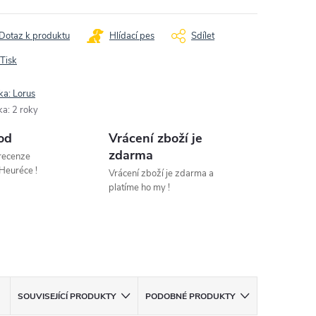
Dotaz k produktu
Hlídací pes
Sdílet
Tisk
ka:
Lorus
ka
:
2 roky
od
Vrácení zboží je
zdarma
 recenze
Heuréce !
Vrácení zboží je zdarma a
platíme ho my !
SOUVISEJÍCÍ PRODUKTY
PODOBNÉ PRODUKTY