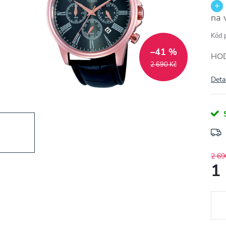
na 
Kód 
–41 %
HO
2 690 Kč
Deta
2 69
1
Měr
cena