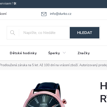
rvisem ! 🛠️
info@durko.cz
ácení - výměna zboží
Reklamace zboží
Obchodní podmínky
P
HLEDAT
Dětské hodinky
Šperky
Značky
Prodloužená záruka na 5 let. Až 100 dní na vrácení zboží. Autorizovaný prode
H
R