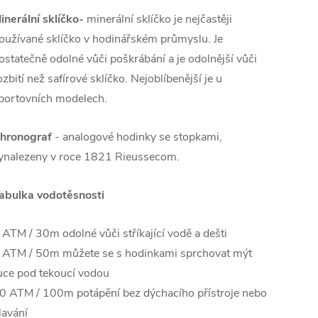
inerální sklíčko-
minerální sklíčko je nejčastěji
oužívané sklíčko v hodinářském průmyslu. Je
ostatečně odolné vůči poškrábání a je odolnější vůči
ozbití než safírové sklíčko. Nejoblíbenější je u
portovních modelech.
hronograf
- analogové hodinky se stopkami,
ynalezeny v roce 1821 Rieussecom.
abulka vodotěsnosti
 ATM / 30m odolné vůči stříkající vodě a dešti
 ATM / 50m můžete se s hodinkami sprchovat mýt
uce pod tekoucí vodou
0 ATM / 100m potápění bez dýchacího přístroje nebo
lavání