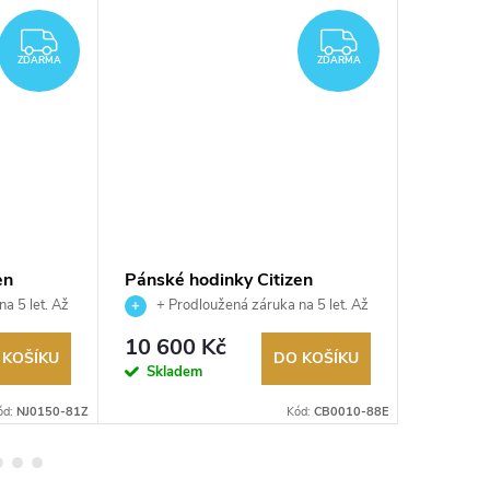
ZDARMA
ZDARMA
ZDARMA
ZDARMA
en
Pánské hodinky Citizen
Pánské 
CB0010-88E
BY1030
a 5 let. Až
+ Prodloužená záruka na 5 let. Až
+ Pro
utorizovaný
100 dní na vrácení zboží. Autorizovaný
100 dní na
11 20
10 600 Kč
prodejce.
prodejce.
 KOŠÍKU
DO KOŠÍKU
Na exter
Skladem
skladu
ód:
NJ0150-81Z
Kód:
CB0010-88E