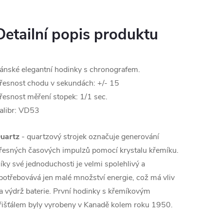
Detailní popis produktu
ánské elegantní hodinky s chronografem.
řesnost chodu v sekundách: +/- 15
řesnost měření stopek: 1/1 sec.
alibr: VD53
uartz
- quartzový strojek označuje generování
řesných časových impulzů pomocí krystalu křemíku.
íky své jednoduchosti je velmi spolehlivý a
potřebovává jen malé množství energie, což má vliv
a výdrž baterie. První hodinky s křemíkovým
řišťálem byly vyrobeny v Kanadě kolem roku 1950.