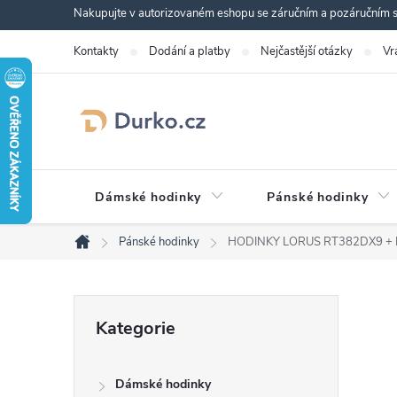
Přejít
Nakupujte v autorizovaném eshopu se záručním a pozáručním se
na
Kontakty
Dodání a platby
Nejčastější otázky
Vr
obsah
Dámské hodinky
Pánské hodinky
Pánské hodinky
HODINKY LORUS RT382DX9
+ 
Domů
P
Přeskočit
Kategorie
kategorie
o
Dámské hodinky