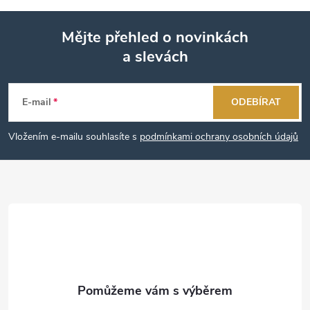
Mějte přehled o novinkách
a slevách
Z
á
E-mail
ODEBÍRAT
p
Vložením e-mailu souhlasíte s
podmínkami ochrany osobních údajů
a
t
í