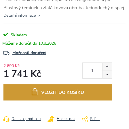
Plastový řemínek a zlatá kovová obruba. Jednoduchý displej.
Detailní informace
Skladem
10.8.2026
Možnosti doručení
2 690 Kč
1 741 Kč
Měrná
cena:
VLOŽIT DO KOŠÍKU
Dotaz k produktu
Hlídací pes
Sdílet