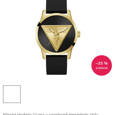
–35 %
2 690 Kč
Pánské Hodinky Guess v sportovně elegantním stylu.