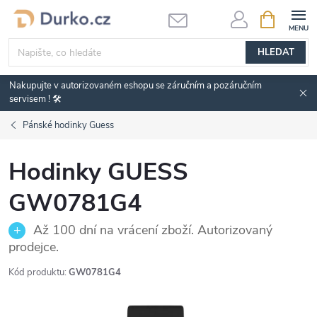
Přejít
NÁKUPNÍ
KOŠÍK
na
obsah
HLEDAT
Nakupujte v autorizovaném eshopu se záručním a pozáručním
servisem ! 🛠️
Pánské hodinky Guess
Hodinky GUESS
GW0781G4
Až 100 dní na vrácení zboží. Autorizovaný
prodejce.
Kód produktu:
GW0781G4