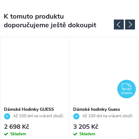
K tomuto produktu
doporučujeme ještě dokoupit
Z
ZDARMA
Dámské Hodinky GUESS
Dámské hodinky Guess
GW0997L1
GW0104L1
Až 100 dní na vrácení zboží.
Až 100 dní na vrácení zboží.
Autorizovaný prodejce.
Autorizovaný prodejce.
2 698 Kč
3 205 Kč
Skladem
Skladem