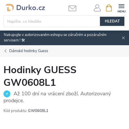
Přejít
NÁKUPNÍ
KOŠÍK
na
obsah
HLEDAT
Nakupujte v autorizovaném eshopu se záručním a pozáručním
servisem ! 🛠️
Dámské hodinky Guess
Hodinky GUESS
GW0608L1
Až 100 dní na vrácení zboží. Autorizovaný
prodejce.
Kód produktu:
GW0608L1