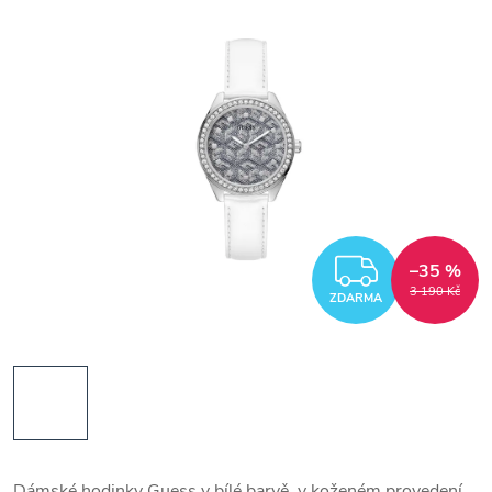
ZDARM
–35 %
3 190 Kč
ZDARMA
Dámské hodinky Guess v bílé barvě, v koženém provedení