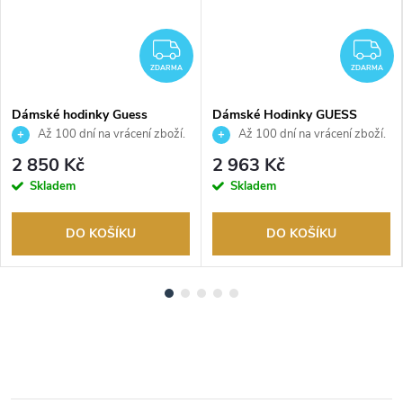
ZDARMA
Z
ZDARMA
ZDARMA
Dámské hodinky Guess
Dámské Hodinky GUESS
GW0655L2
GW0930L2
Až 100 dní na vrácení zboží.
Až 100 dní na vrácení zboží.
Autorizovaný prodejce.
Autorizovaný prodejce.
2 850 Kč
2 963 Kč
Skladem
Skladem
DO KOŠÍKU
DO KOŠÍKU