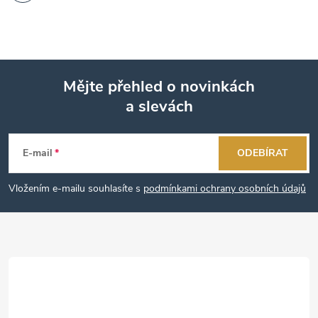
Mějte přehled o novinkách
a slevách
Z
á
E-mail
ODEBÍRAT
p
Vložením e-mailu souhlasíte s
podmínkami ochrany osobních údajů
a
t
í