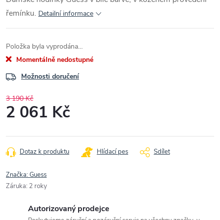
řemínku.
Detailní informace
Položka byla vyprodána…
Momentálně nedostupné
Možnosti doručení
3 190 Kč
2 061 Kč
Měrná
cena:
Dotaz k produktu
Hlídací pes
Sdílet
Značka:
Guess
Záruka
:
2 roky
Autorizovaný prodejce