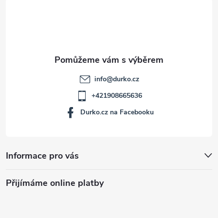
t
í
info
@
durko.cz
+421908665636
Durko.cz na Facebooku
Informace pro vás
Přijímáme online platby