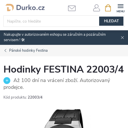
Přejít
NÁKUPNÍ
KOŠÍK
na
obsah
HLEDAT
Nakupujte v autorizovaném eshopu se záručním a pozáručním
servisem ! 🛠️
Pánské hodinky Festina
Hodinky FESTINA 22003/4
Až 100 dní na vrácení zboží. Autorizovaný
prodejce.
Kód produktu:
22003/4