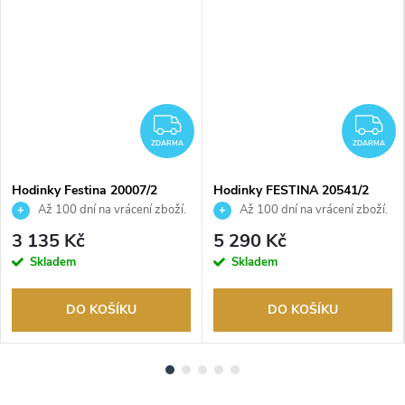
DARMA
ZDARMA
Z
ZDARMA
ZDARMA
Hodinky Festina 20007/2
Hodinky FESTINA 20541/2
Až 100 dní na vrácení zboží.
Až 100 dní na vrácení zboží.
Autorizovaný prodejce.
Autorizovaný prodejce.
3 135 Kč
5 290 Kč
Skladem
Skladem
DO KOŠÍKU
DO KOŠÍKU