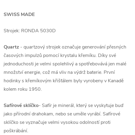
SWISS MADE
Strojek: RONDA 5030D
Quartz
- quartzový strojek označuje generování přesných
časových impulzů pomocí krystalu křemíku. Díky své
jednoduchosti je velmi spolehlivý a spotřebovává jen malé
množství energie, což má vliv na výdrž baterie. První
hodinky s křemíkovým křišťálem byly vyrobeny v Kanadě
kolem roku 1950.
Safírové sklíčko
- Safír je minerál, který se vyskytuje buď
jako přírodní drahokam, nebo se uměle vyrábí. Safírové
sklíčko se vyznačuje velmi vysokou odolností proti
poškrábání.