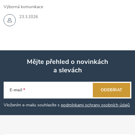
Výborná komunikace
23.3.2026
Mějte přehled o novinkách
a slevách
Z
á
E-mail
ODEBÍRAT
p
Vložením e-mailu souhlasíte s
podmínkami ochrany osobních údajů
a