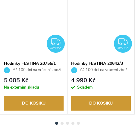
DARMA
ZDARMA
Z
ZDARMA
ZDARMA
Hodinky FESTINA 20755/1
Hodinky FESTINA 20642/3
Až 100 dní na vrácení zboží.
Až 100 dní na vrácení zboží.
Autorizovaný prodejce.
Autorizovaný prodejce.
5 005 Kč
4 990 Kč
Na externím skladu
Skladem
DO KOŠÍKU
DO KOŠÍKU