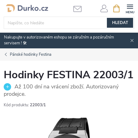
Přejít
NÁKUPNÍ
KOŠÍK
na
obsah
HLEDAT
Nakupujte v autorizovaném eshopu se záručním a pozáručním
servisem ! 🛠️
Pánské hodinky Festina
Hodinky FESTINA 22003/1
Až 100 dní na vrácení zboží. Autorizovaný
prodejce.
Kód produktu:
22003/1