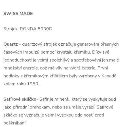
SWISS MADE
Strojek: RONDA 5030D
Quartz
- quartzový strojek označuje generování přesných
časových impulzů pomocí krystalu křemíku. Díky své
jednoduchosti je velmi spolehlivý a spotřebovává jen malé
množství energie, což má vliv na výdrž baterie. První
hodinky s křemíkovým křišťálem byly vyrobeny v Kanadě
kolem roku 1950.
Safírové sklíčko
- Safír je minerál, který se vyskytuje buď
jako přírodní drahokam, nebo se uměle vyrábí. Safírové
sklíčko se vyznačuje velmi vysokou odolností proti
poškrábání.