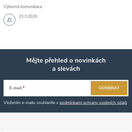
Výborná komunikace
23.3.2026
Mějte přehled o novinkách
a slevách
Z
á
E-mail
ODEBÍRAT
p
Vložením e-mailu souhlasíte s
podmínkami ochrany osobních údajů
a