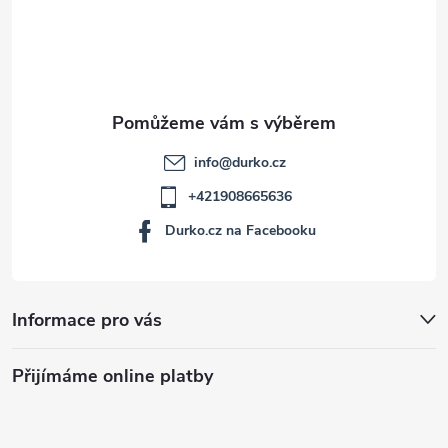
t
í
info
@
durko.cz
+421908665636
Durko.cz na Facebooku
Informace pro vás
Přijímáme online platby