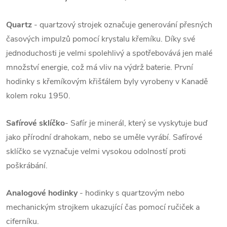
Quartz
- quartzový strojek označuje generování přesných
časových impulzů pomocí krystalu křemíku. Díky své
jednoduchosti je velmi spolehlivý a spotřebovává jen malé
množství energie, což má vliv na výdrž baterie. První
hodinky s křemíkovým křišťálem byly vyrobeny v Kanadě
kolem roku 1950.
Safírové sklíčko
- Safír je minerál, který se vyskytuje buď
jako přírodní drahokam, nebo se uměle vyrábí. Safírové
sklíčko se vyznačuje velmi vysokou odolností proti
poškrábání.
Analogové hodinky
- hodinky s quartzovým nebo
mechanickým strojkem ukazující čas pomocí ručiček a
ciferníku.