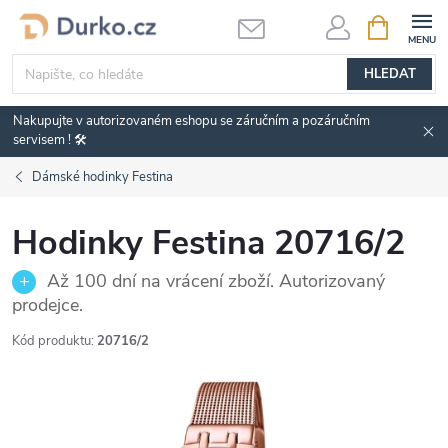
Přejít
NÁKUPNÍ
KOŠÍK
na
obsah
HLEDAT
Nakupujte v autorizovaném eshopu se záručním a pozáručním
servisem ! 🛠️
Dámské hodinky Festina
Hodinky Festina 20716/2
Až 100 dní na vrácení zboží. Autorizovaný
prodejce.
Kód produktu:
20716/2