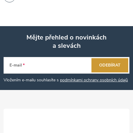
Mějte přehled o novinkách
a slevách
Z
á
E-mail
ODEBÍRAT
p
Vložením e-mailu souhlasíte s
podmínkami ochrany osobních údajů
a
t
í