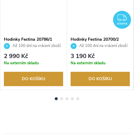
Z
ZDARMA
Hodinky Festina 20786/1
Hodinky Festina 20700/2
Až 100 dní na vrácení zboží.
Až 100 dní na vrácení zboží.
Autorizovaný prodejce.
Autorizovaný prodejce.
2 990 Kč
3 190 Kč
Na externím skladu
Na externím skladu
DO KOŠÍKU
DO KOŠÍKU