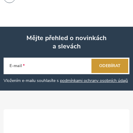
Mějte přehled o novinkách
a slevách
Z
á
E-mail
ODEBÍRAT
p
Vložením e-mailu souhlasíte s
podmínkami ochrany osobních údajů
a
t
í