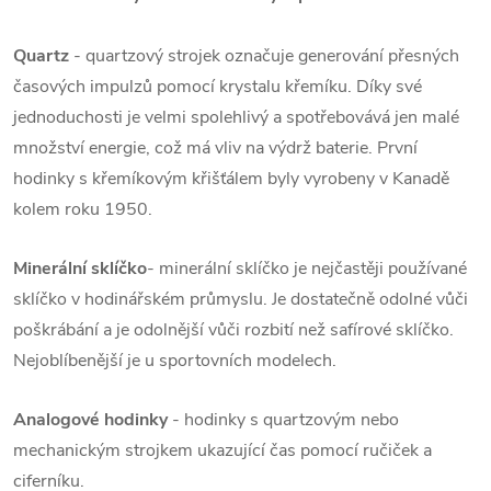
Quartz
- quartzový strojek označuje generování přesných
časových impulzů pomocí krystalu křemíku. Díky své
jednoduchosti je velmi spolehlivý a spotřebovává jen malé
množství energie, což má vliv na výdrž baterie. První
hodinky s křemíkovým křišťálem byly vyrobeny v Kanadě
kolem roku 1950.
Minerální sklíčko
- minerální sklíčko je nejčastěji používané
sklíčko v hodinářském průmyslu. Je dostatečně odolné vůči
poškrábání a je odolnější vůči rozbití než safírové sklíčko.
Nejoblíbenější je u sportovních modelech.
Analogové hodinky
- hodinky s quartzovým nebo
mechanickým strojkem ukazující čas pomocí ručiček a
ciferníku.