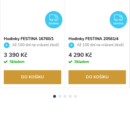
ZDARMA
Z
ZDARMA
ZDARMA
Hodinky FESTINA 16760/1
Hodinky FESTINA 20561/4
Až 100 dní na vrácení zboží.
Až 100 dní na vrácení zboží.
Autorizovaný prodejce.
Autorizovaný prodejce.
3 390 Kč
4 290 Kč
Skladem
Skladem
DO KOŠÍKU
DO KOŠÍKU