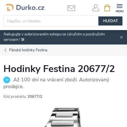
Přejít
NÁKUPNÍ
KOŠÍK
na
obsah
HLEDAT
Nakupujte v autorizovaném eshopu se záručním a pozáručním
servisem ! 🛠️
Pánské hodinky Festina
Hodinky Festina 20677/2
Až 100 dní na vrácení zboží. Autorizovaný
prodejce.
Kód produktu:
20677/2