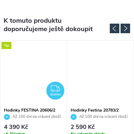
K tomuto produktu
doporučujeme ještě dokoupit
Tip
ZDARMA
ZDARMA
Hodinky FESTINA 20606/2
Hodinky Festina 20783/2
Až 100 dní na vrácení zboží.
Až 100 dní na vrácení zboží.
Autorizovaný prodejce.
Autorizovaný prodejce.
4 390 Kč
2 590 Kč
Skladem
Na externím skladu