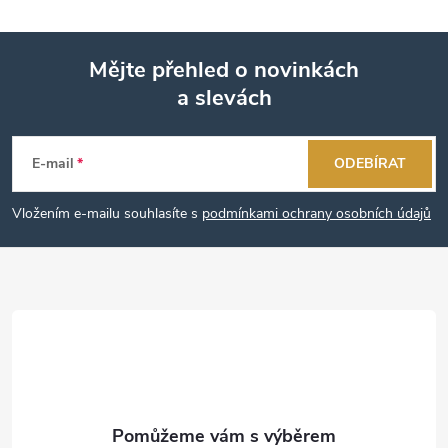
Mějte přehled o novinkách
a slevách
Z
á
E-mail
ODEBÍRAT
p
Vložením e-mailu souhlasíte s
podmínkami ochrany osobních údajů
a
t
í