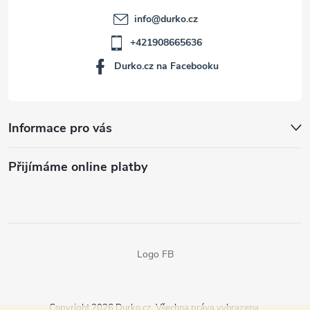
info
@
durko.cz
+421908665636
Durko.cz na Facebooku
Informace pro vás
Přijímáme online platby
Logo FB
Copyright 2026
Durko.cz
. Všechna práva vyhrazena.