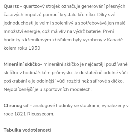
Quartz
- quartzový strojek označuje generování přesných
časových impulzů pomocí krystalu křemíku. Díky své
jednoduchosti je velmi spolehlivý a spotřebovává jen malé
množství energie, což má vliv na výdrž baterie. První
hodinky s křemíkovým křišťálem byly vyrobeny v Kanadě
kolem roku 1950.
Minerální sklíčko
- minerální sklíčko je nejčastěji používané
sklíčko v hodinářském průmyslu. Je dostatečně odolné vůči
poškrábání a je odolnější vůči rozbití než safírové sklíčko.
Nejoblíbenější je u sportovních modelech.
Chronograf
- analogové hodinky se stopkami, vynalezeny v
roce 1821 Rieussecom.
Tabulka vodotěsnosti