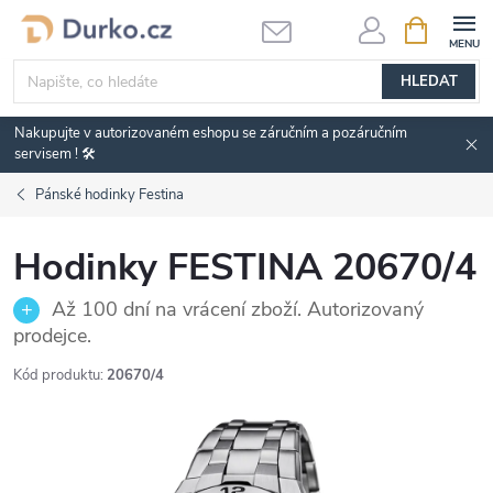
Přejít
NÁKUPNÍ
KOŠÍK
na
obsah
HLEDAT
Nakupujte v autorizovaném eshopu se záručním a pozáručním
servisem ! 🛠️
Pánské hodinky Festina
Hodinky FESTINA 20670/4
Až 100 dní na vrácení zboží. Autorizovaný
prodejce.
Kód produktu:
20670/4