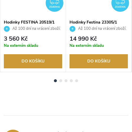
DARMA
ZDARMA
Z
ZDARMA
ZDARMA
Hodinky FESTINA 20519/1
Hodinky Festina 23305/1
Až 100 dní na vrácení zboží.
Až 100 dní na vrácení zboží.
Autorizovaný prodejce.
Autorizovaný prodejce.
3 560 Kč
14 990 Kč
Na externím skladu
Na externím skladu
DO KOŠÍKU
DO KOŠÍKU