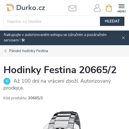
Přejít
NÁKUPNÍ
KOŠÍK
na
obsah
HLEDAT
Nakupujte v autorizovaném eshopu se záručním a pozáručním
servisem ! 🛠️
Pánské hodinky Festina
Hodinky Festina 20665/2
Až 100 dní na vrácení zboží. Autorizovaný
prodejce.
Kód produktu:
20665/2