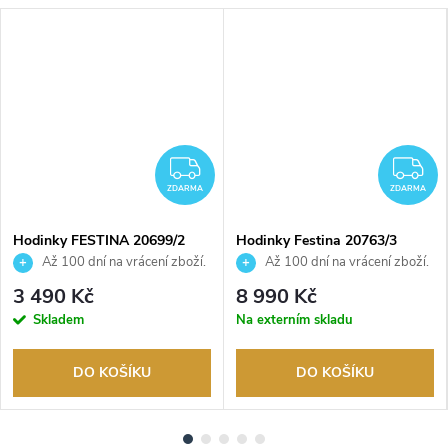
DARMA
ZDARMA
Z
ZDARMA
ZDARMA
Hodinky FESTINA 20699/2
Hodinky Festina 20763/3
Až 100 dní na vrácení zboží.
Až 100 dní na vrácení zboží.
Autorizovaný prodejce.
Autorizovaný prodejce.
3 490 Kč
8 990 Kč
Skladem
Na externím skladu
DO KOŠÍKU
DO KOŠÍKU