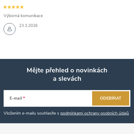
Výborná komunikace
23.3.2026
Mějte přehled o novinkách
a slevách
Z
á
E-mail
ODEBÍRAT
p
Vložením e-mailu souhlasíte s
podmínkami ochrany osobních údajů
a