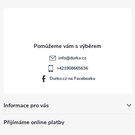
t
í
info
@
durko.cz
+421908665636
Durko.cz na Facebooku
Informace pro vás
Přijímáme online platby