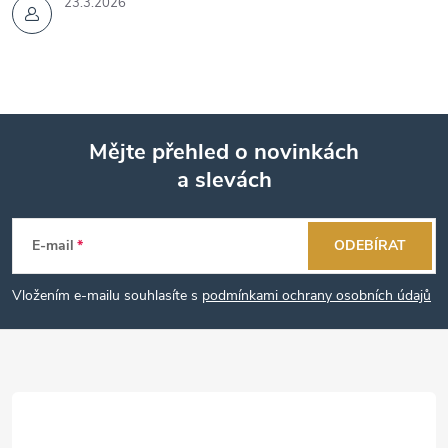
23.3.2026
Mějte přehled o novinkách
a slevách
Z
á
E-mail
ODEBÍRAT
p
Vložením e-mailu souhlasíte s
podmínkami ochrany osobních údajů
a
t
í