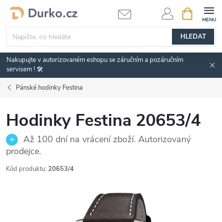
Přejít
NÁKUPNÍ
KOŠÍK
na
obsah
HLEDAT
Nakupujte v autorizovaném eshopu se záručním a pozáručním
servisem ! 🛠️
Pánské hodinky Festina
Hodinky Festina 20653/4
Až 100 dní na vrácení zboží. Autorizovaný
prodejce.
Kód produktu:
20653/4