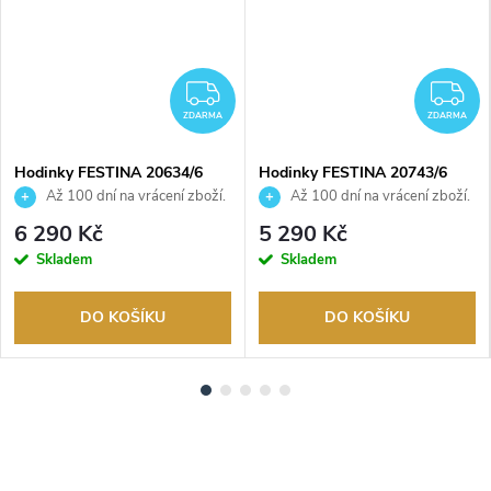
DARMA
ZDARMA
Z
ZDARMA
ZDARMA
Hodinky FESTINA 20634/6
Hodinky FESTINA 20743/6
Až 100 dní na vrácení zboží.
Až 100 dní na vrácení zboží.
Autorizovaný prodejce.
Autorizovaný prodejce.
6 290 Kč
5 290 Kč
Skladem
Skladem
DO KOŠÍKU
DO KOŠÍKU