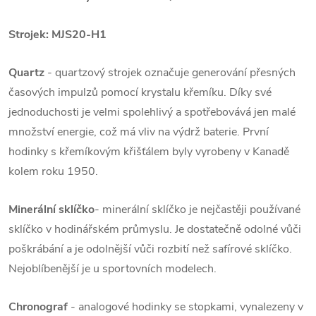
Strojek: MJS20-H1
Quartz
- quartzový strojek označuje generování přesných
časových impulzů pomocí krystalu křemíku. Díky své
jednoduchosti je velmi spolehlivý a spotřebovává jen malé
množství energie, což má vliv na výdrž baterie. První
hodinky s křemíkovým křišťálem byly vyrobeny v Kanadě
kolem roku 1950.
Minerální sklíčko
- minerální sklíčko je nejčastěji používané
sklíčko v hodinářském průmyslu. Je dostatečně odolné vůči
poškrábání a je odolnější vůči rozbití než safírové sklíčko.
Nejoblíbenější je u sportovních modelech.
Chronograf
- analogové hodinky se stopkami, vynalezeny v