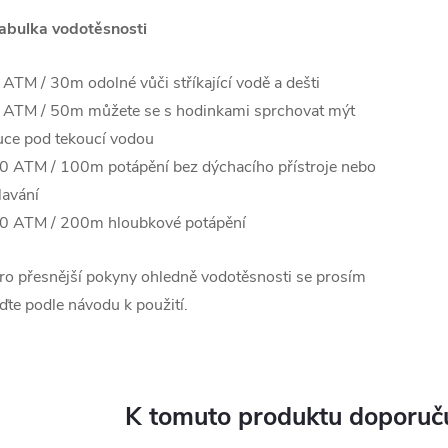
abulka vodotěsnosti
 ATM / 30m odolné vůči stříkající vodě a dešti
 ATM / 50m můžete se s hodinkami sprchovat mýt
uce pod tekoucí vodou
0 ATM / 100m potápění bez dýchacího přístroje nebo
lavání
0 ATM / 200m hloubkové potápění
ro přesnější pokyny ohledně vodotěsnosti se prosím
iďte podle návodu k použití.
K tomuto produktu doporuču