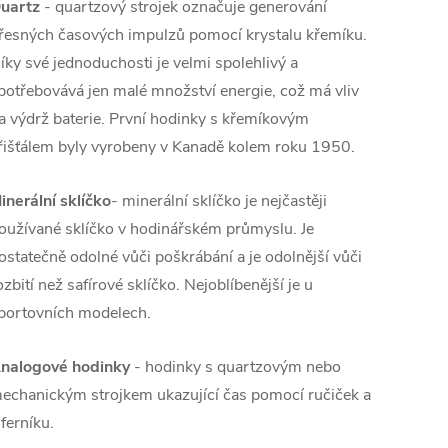
uartz
- quartzový strojek označuje generování
řesných časových impulzů pomocí krystalu křemíku.
íky své jednoduchosti je velmi spolehlivý a
potřebovává jen malé množství energie, což má vliv
a výdrž baterie. První hodinky s křemíkovým
řišťálem byly vyrobeny v Kanadě kolem roku 1950.
inerální sklíčko
- minerální sklíčko je nejčastěji
oužívané sklíčko v hodinářském průmyslu. Je
ostatečně odolné vůči poškrábání a je odolnější vůči
ozbití než safírové sklíčko. Nejoblíbenější je u
portovních modelech.
nalogové hodinky
- hodinky s quartzovým nebo
echanickým strojkem ukazující čas pomocí ručiček a
iferníku.