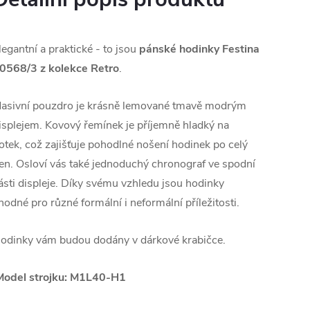
legantní a praktické - to jsou
pánské hodinky Festina
0568/3 z kolekce Retro
.
asivní pouzdro je krásně lemované tmavě modrým
isplejem. Kovový řemínek je příjemně hladký na
otek, což zajišťuje pohodlné nošení hodinek po celý
en. Osloví vás také jednoduchý chronograf ve spodní
ásti displeje. Díky svému vzhledu jsou hodinky
hodné pro různé formální i neformální příležitosti.
odinky vám budou dodány v dárkové krabičce.
Model strojku: M1L40-H1