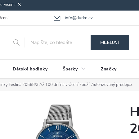
rvisem ! 🛠️
info@durko.cz
ácení - výměna zboží
Reklamace zboží
Obchodní podmínky
P
HLEDAT
Dětské hodinky
Šperky
Značky
inky Festina 20568/3
Až 100 dní na vrácení zboží. Autorizovaný prodejce.
H
2