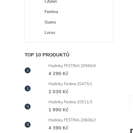
n
Citizen
Festina
e
Guess
l
Lorus
TOP 10 PRODUKTŮ
Hodinky FESTINA 20560/4
4 290 Kč
Hodinky Festina 20475/1
2 030 Kč
Hodinky Festina 20511/3
1 990 Kč
Hodinky FESTINA 20606/2
4 390 Kč