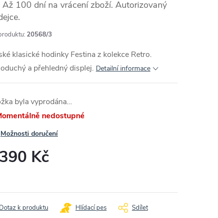
Až 100 dní na vrácení zboží. Autorizovaný
dejce.
produktu:
20568/3
ké klasické hodinky Festina z kolekce Retro.
oduchý a přehledný displej.
Detailní informace
ožka byla vyprodána…
omentálně nedostupné
Možnosti doručení
 390 Kč
ná
:
Dotaz k produktu
Hlídací pes
Sdílet