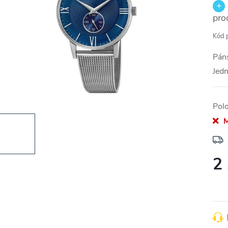
pro
Kód 
Páns
Jedn
Pol
M
2
Měr
cena