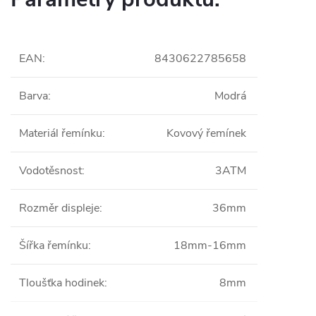
EAN
:
8430622785658
Barva
:
Modrá
Materiál řemínku
:
Kovový řemínek
Vodotěsnost
:
3ATM
Rozměr displeje
:
36mm
Šířka řemínku
:
18mm-16mm
Tloušťka hodinek
:
8mm