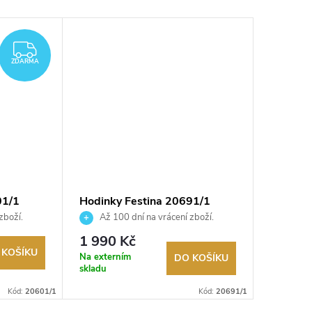
ZDARMA
ZDARMA
01/1
Hodinky Festina 20691/1
Hodinky
zboží.
Až 100 dní na vrácení zboží.
Až 10
Autorizovaný prodejce.
Autorizov
1 990 Kč
2 990
 KOŠÍKU
Na externím
Na exter
DO KOŠÍKU
skladu
skladu
Kód:
20601/1
Kód:
20691/1