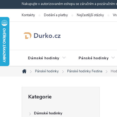
Přejít
Nakupujte v autorizovaném eshopu se záručním a pozáručním se
na
Kontakty
Dodání a platby
Nejčastější otázky
Vr
obsah
Dámské hodinky
Pánské hodinky
Pánské hodinky
Pánské hodinky Festina
Hod
Domů
P
Přeskočit
Kategorie
kategorie
o
Dámské hodinky