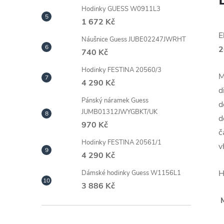
Hodinky GUESS W0911L3
1 672 Kč
E
Náušnice Guess JUBE02247JWRHT
2
740 Kč
Hodinky FESTINA 20560/3
M
4 290 Kč
d
Pánský náramek Guess
d
JUMB01312JWYGBKT/UK
d
970 Kč
č
Hodinky FESTINA 20561/1
v
4 290 Kč
H
Dámské hodinky Guess W1156L1
3 886 Kč