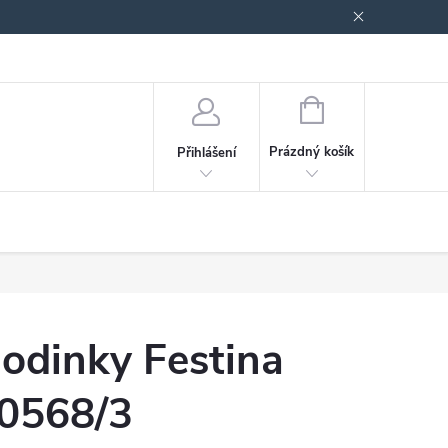
odmínky ochrany osobních údajů
Blog
NÁKUPNÍ
KOŠÍK
Prázdný košík
Přihlášení
odinky Festina
0568/3