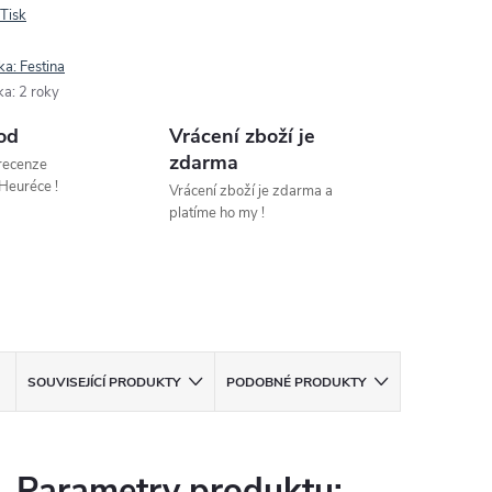
Tisk
ka:
Festina
ka
:
2 roky
od
Vrácení zboží je
zdarma
 recenze
Heuréce !
Vrácení zboží je zdarma a
platíme ho my !
SOUVISEJÍCÍ PRODUKTY
PODOBNÉ PRODUKTY
Parametry produktu: