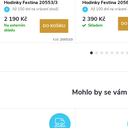
Hodinky Festina 20553/3
Hodinky Festina 205
Až 100 dní na vrácení zboží.
Až 100 dní na vrácení 
Autorizovaný prodejce.
Autorizovaný prodejce.
2 190 Kč
2 390 Kč
DO
Na externím
Skladem
DO KOŠÍKU
skladu
Kód:
20553/3
ARMA
ZDARMA
ZDARMA