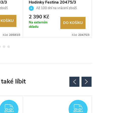
83/3
Hodinky Festina 20475/3
Hodinky
zboží.
Až 100 dní na vrácení zboží.
Až 10
Autorizovaný prodejce.
Autorizov
2 390 Kč
2 190
 KOŠÍKU
Na externím
Na exter
DO KOŠÍKU
skladu
skladu
Kód:
20583/3
Kód:
20475/3
ZDARMA
ZDARMA
ZDARMA
ZDARMA