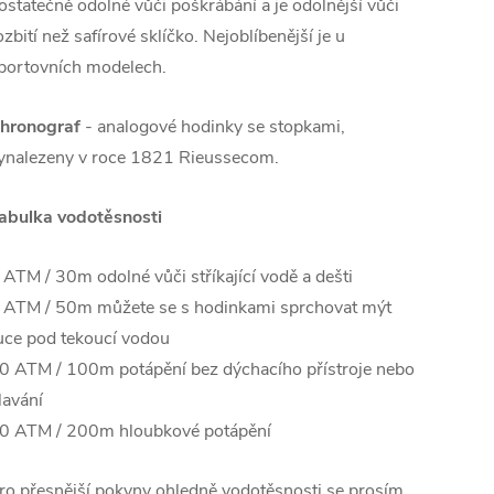
ostatečně odolné vůči poškrábání a je odolnější vůči
ozbití než safírové sklíčko. Nejoblíbenější je u
portovních modelech.
hronograf
- analogové hodinky se stopkami,
ynalezeny v roce 1821 Rieussecom.
abulka vodotěsnosti
 ATM / 30m odolné vůči stříkající vodě a dešti
 ATM / 50m můžete se s hodinkami sprchovat mýt
uce pod tekoucí vodou
0 ATM / 100m potápění bez dýchacího přístroje nebo
lavání
0 ATM / 200m hloubkové potápění
ro přesnější pokyny ohledně vodotěsnosti se prosím