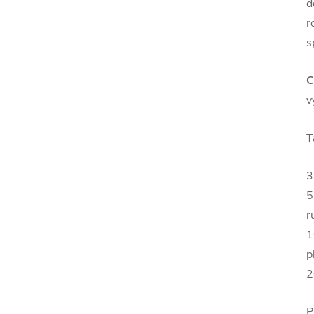
d
r
s
C
v
T
3
5
r
1
p
2
P