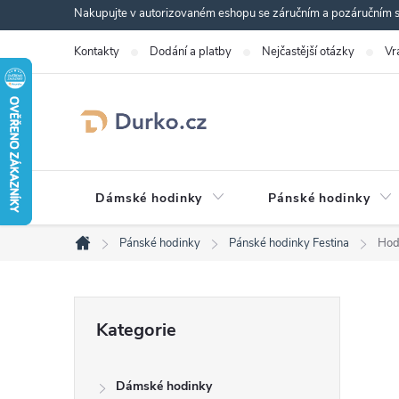
Přejít
Nakupujte v autorizovaném eshopu se záručním a pozáručním se
na
Kontakty
Dodání a platby
Nejčastější otázky
Vr
obsah
Dámské hodinky
Pánské hodinky
Pánské hodinky
Pánské hodinky Festina
Hod
Domů
P
Přeskočit
Kategorie
kategorie
o
Dámské hodinky