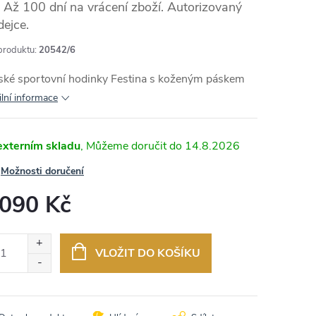
Až 100 dní na vrácení zboží. Autorizovaný
dejce.
produktu:
20542/6
MA
ské sportovní hodinky Festina s koženým páskem
ilní informace
externím skladu
14.8.2026
Možnosti doručení
 090 Kč
ná
:
VLOŽIT DO KOŠÍKU