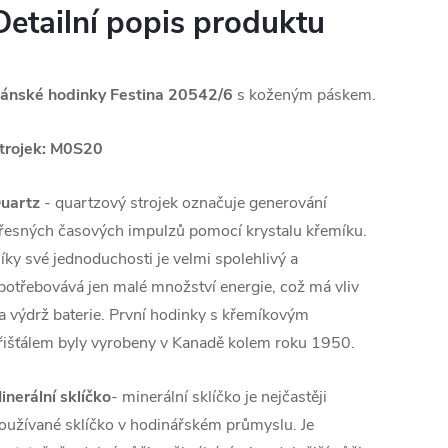
Detailní popis produktu
ánské hodinky Festina 20542/6
s koženým páskem.
trojek: M0S20
uartz
- quartzový strojek označuje generování
řesných časových impulzů pomocí krystalu křemíku.
íky své jednoduchosti je velmi spolehlivý a
potřebovává jen malé množství energie, což má vliv
a výdrž baterie. První hodinky s křemíkovým
řišťálem byly vyrobeny v Kanadě kolem roku 1950.
inerální sklíčko
- minerální sklíčko je nejčastěji
oužívané sklíčko v hodinářském průmyslu. Je