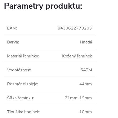
Parametry produktu:
EAN
:
8430622770203
Barva
:
Hnědá
Materiál řemínku
:
Kožený řemínek
Vodotěsnost
:
5ATM
Rozměr displeje
:
44mm
Šířka řemínku
:
21mm-19mm
Tloušťka hodinek
:
10mm