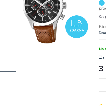
pro
Kód 
ZDAR
Pán
ZDARMA
Deta
Na 
3
Měr
cena