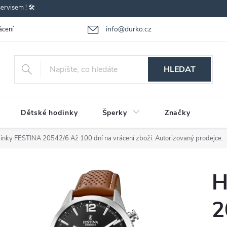
rvisem ! 🛠️
info@durko.cz
ácení - výměna zboží
Reklamace zboží
Obchodní podmínky
P
HLEDAT
Dětské hodinky
Šperky
Značky
inky FESTINA 20542/6
Až 100 dní na vrácení zboží. Autorizovaný prodejce.
H
2