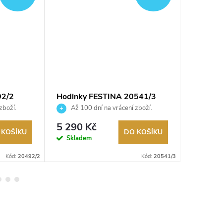
92/2
Hodinky FESTINA 20541/3
Hodinky
zboží.
Až 100 dní na vrácení zboží.
Až 10
Autorizovaný prodejce.
Autorizov
5 290 Kč
2 390
 KOŠÍKU
DO KOŠÍKU
Skladem
Sklad
Kód:
20492/2
Kód:
20541/3