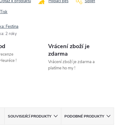
Dotaz k produktu
Hlídací pes
Sdílet
Tisk
ka:
Festina
ka
:
2 roky
od
Vrácení zboží je
zdarma
 recenze
Heuréce !
Vrácení zboží je zdarma a
platíme ho my !
SOUVISEJÍCÍ PRODUKTY
PODOBNÉ PRODUKTY