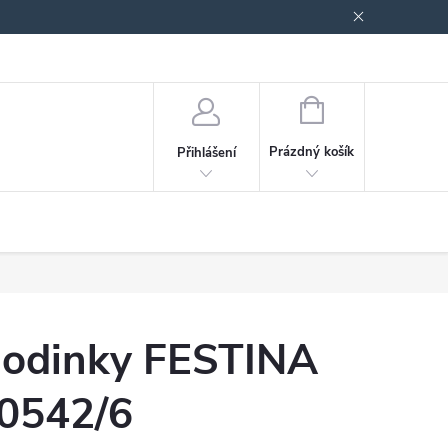
odmínky ochrany osobních údajů
Blog
NÁKUPNÍ
KOŠÍK
Prázdný košík
Přihlášení
odinky FESTINA
0542/6