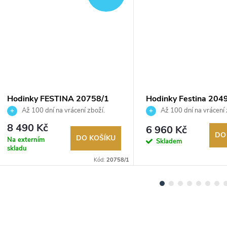
Hodinky FESTINA 20758/1
Hodinky Festina 204
Až 100 dní na vrácení zboží.
Až 100 dní na vrácení 
Autorizovaný prodejce.
Autorizovaný prodejce.
8 490 Kč
6 960 Kč
DO
DO KOŠÍKU
Na externím
Skladem
skladu
Kód:
20758/1