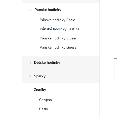
s
Pánské hodinky
t
Pánské hodinky Casio
r
Pánské hodinky Festina
a
Pánske hodinky Citizen
Pánské hodinky Guess
n
Dětské hodinky
n
í
Šperky
p
Značky
Calypso
a
Casio