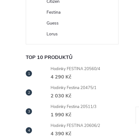
n
Citizen
Festina
e
Guess
l
Lorus
TOP 10 PRODUKTŮ
Hodinky FESTINA 20560/4
4 290 Kč
Hodinky Festina 20475/1
2 030 Kč
Hodinky Festina 20511/3
1 990 Kč
Hodinky FESTINA 20606/2
4 390 Kč