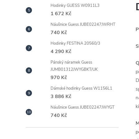
Hodinky GUESS W0911L3
1 672 Kč
Náušnice Guess JUBE02247JWRHT
P
740 Kč
Hodinky FESTINA 20560/3
S
4 290 Kč
Q
Pánský náramek Guess
JUMB01312JWYGBKT/UK
p
970 Kč
D
s
Dámské hodinky Guess W1156L1
3 886 Kč
n
k
Náušnice Guess JUBE02247JWYGT
740 Kč
M
p