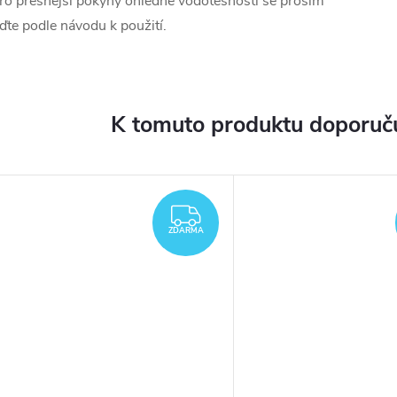
ro přesnější pokyny ohledně vodotěsnosti se prosím
iďte podle návodu k použití.
K tomuto produktu doporuču
ARMA
ZDARMA
ZDARMA