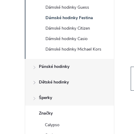
s
Dámské hodinky Guess
t
Dámské hodinky Festina
r
Dámské hodinky Citizen
Dámské hodinky Casio
a
Dámské hodinky Michael Kors
n
Pánské hodinky
n
Dětské hodinky
í
Šperky
p
Značky
a
Calypso