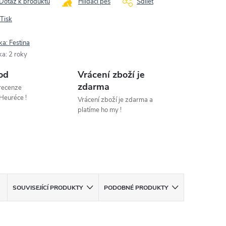
Dotaz k produktu
Hlídací pes
Sdílet
Tisk
ka:
Festina
ka
:
2 roky
od
Vrácení zboží je
zdarma
 recenze
Heuréce !
Vrácení zboží je zdarma a
platíme ho my !
SOUVISEJÍCÍ PRODUKTY
PODOBNÉ PRODUKTY