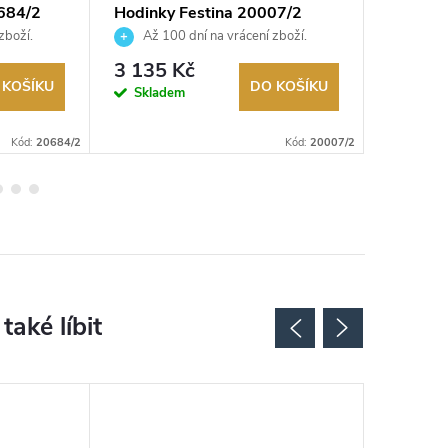
684/2
Hodinky Festina 20007/2
Hodink
zboží.
Až 100 dní na vrácení zboží.
Až 10
Autorizovaný prodejce.
Autorizov
3 135 Kč
8 490
 KOŠÍKU
DO KOŠÍKU
Skladem
Na exter
skladu
Kód:
20684/2
Kód:
20007/2