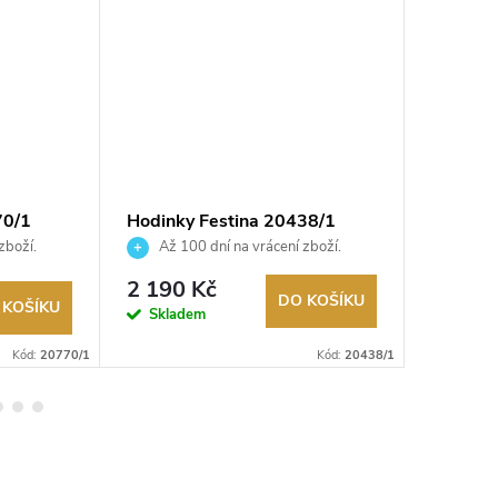
70/1
Hodinky Festina 20438/1
Hodinky
zboží.
Až 100 dní na vrácení zboží.
Až 10
Autorizovaný prodejce.
Autorizov
2 290
2 190 Kč
DO KOŠÍKU
 KOŠÍKU
Na exter
Skladem
skladu
Kód:
20770/1
Kód:
20438/1