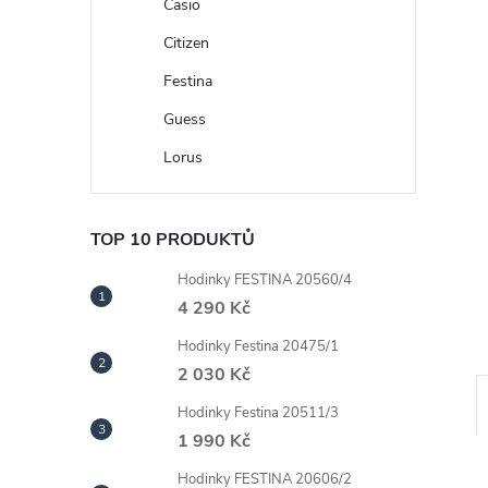
n
Casio
Citizen
e
Festina
l
Guess
Lorus
TOP 10 PRODUKTŮ
Hodinky FESTINA 20560/4
4 290 Kč
Hodinky Festina 20475/1
2 030 Kč
Hodinky Festina 20511/3
1 990 Kč
Hodinky FESTINA 20606/2