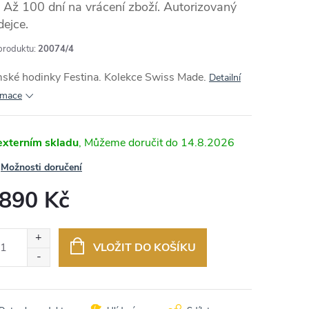
Až 100 dní na vrácení zboží. Autorizovaný
dejce.
produktu:
20074/4
MA
ské hodinky Festina. Kolekce Swiss Made.
Detailní
rmace
externím skladu
14.8.2026
Možnosti doručení
 890 Kč
ná
:
VLOŽIT DO KOŠÍKU