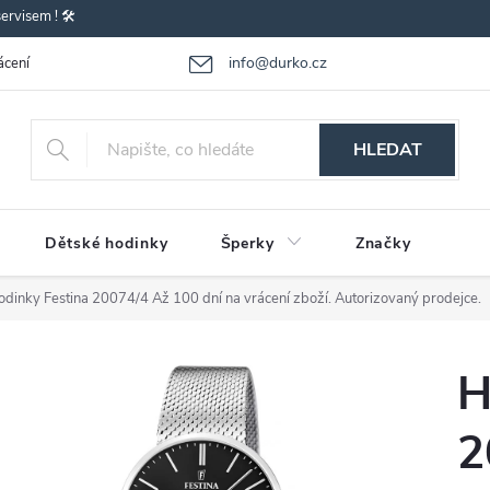
rvisem ! 🛠️
info@durko.cz
ácení - výměna zboží
Reklamace zboží
Obchodní podmínky
P
HLEDAT
Dětské hodinky
Šperky
Značky
odinky Festina 20074/4
Až 100 dní na vrácení zboží. Autorizovaný prodejce.
H
2