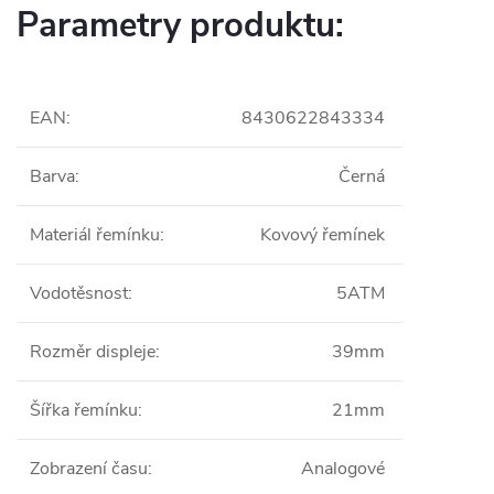
Parametry produktu:
EAN
:
8430622843334
Barva
:
Černá
Materiál řemínku
:
Kovový řemínek
Vodotěsnost
:
5ATM
Rozměr displeje
:
39mm
Šířka řemínku
:
21mm
Zobrazení času
:
Analogové