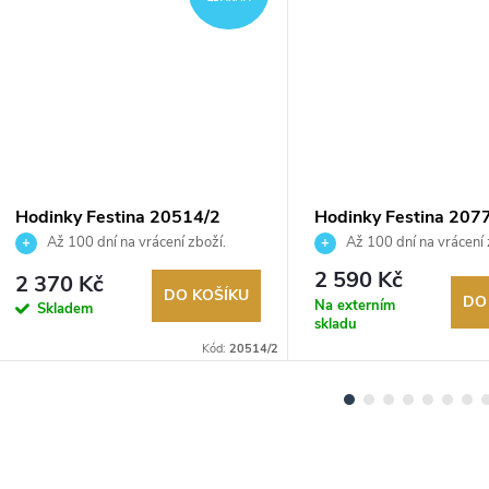
Hodinky Festina 20514/2
Hodinky Festina 207
Až 100 dní na vrácení zboží.
Až 100 dní na vrácení 
Autorizovaný prodejce.
Autorizovaný prodejce.
2 590 Kč
2 370 Kč
DO KOŠÍKU
DO
Na externím
Skladem
skladu
Kód:
20514/2