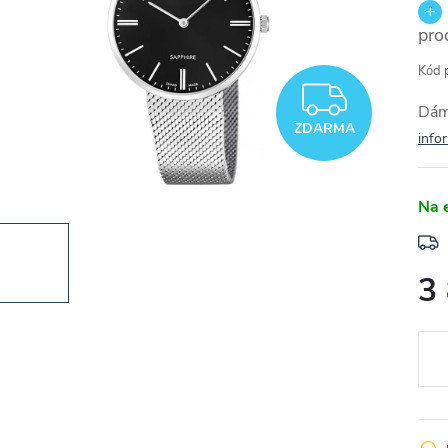
pro
Kód 
ZDAR
Dám
ZDARMA
info
Na 
3
Měr
cena