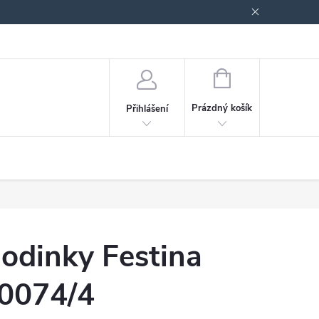
odmínky ochrany osobních údajů
Blog
NÁKUPNÍ
KOŠÍK
Prázdný košík
Přihlášení
odinky Festina
0074/4