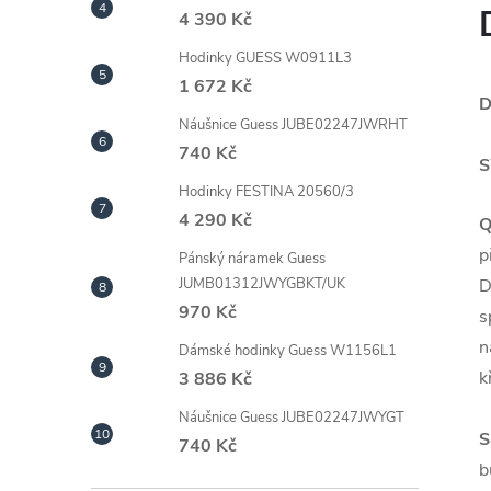
4 390 Kč
Hodinky GUESS W0911L3
1 672 Kč
D
Náušnice Guess JUBE02247JWRHT
740 Kč
S
Hodinky FESTINA 20560/3
4 290 Kč
Q
p
Pánský náramek Guess
D
JUMB01312JWYGBKT/UK
970 Kč
s
n
Dámské hodinky Guess W1156L1
k
3 886 Kč
Náušnice Guess JUBE02247JWYGT
S
740 Kč
b