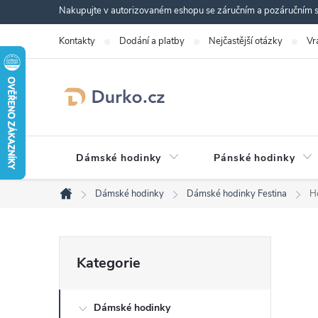
Přejít
Nakupujte v autorizovaném eshopu se záručním a pozáručním se
na
Kontakty
Dodání a platby
Nejčastější otázky
Vr
obsah
Dámské hodinky
Pánské hodinky
Dámské hodinky
Dámské hodinky Festina
H
Domů
P
Přeskočit
Kategorie
kategorie
o
Dámské hodinky