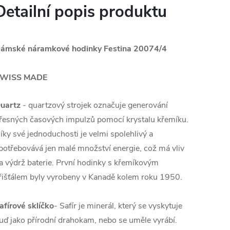
Detailní popis produktu
ámské náramkové hodinky Festina 20074/4
WISS MADE
uartz
- quartzový strojek označuje generování
řesných časových impulzů pomocí krystalu křemíku.
íky své jednoduchosti je velmi spolehlivý a
potřebovává jen malé množství energie, což má vliv
a výdrž baterie. První hodinky s křemíkovým
řišťálem byly vyrobeny v Kanadě kolem roku 1950.
afírové sklíčko
- Safír je minerál, který se vyskytuje
uď jako přírodní drahokam, nebo se uměle vyrábí.