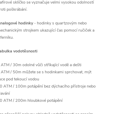
afírové sklíčko se vyznačuje velmi vysokou odolností
roti poškrábání.
nalogové hodinky
- hodinky s quartzovým nebo
echanickým strojkem ukazující čas pomocí ručiček a
iferníku.
abulka vodotěsnosti
 ATM / 30m odolné vůči stříkající vodě a dešti
 ATM / 50m můžete se s hodinkami sprchovat, mýt
uce pod tekoucí vodou
0 ATM / 100m potápění bez dýchacího přístroje nebo
lavání
0 ATM / 200m hloubkové potápění