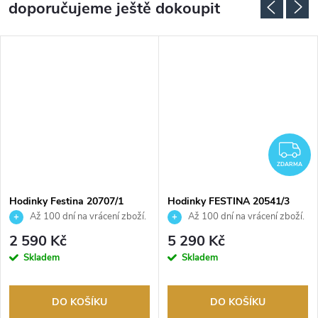
doporučujeme ještě dokoupit
DARMA
Z
ZDARMA
Hodinky Festina 20707/1
Hodinky FESTINA 20541/3
Až 100 dní na vrácení zboží.
Až 100 dní na vrácení zboží.
Autorizovaný prodejce.
Autorizovaný prodejce.
2 590 Kč
5 290 Kč
Skladem
Skladem
DO KOŠÍKU
DO KOŠÍKU