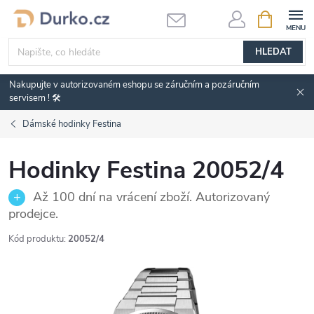
Přejít
NÁKUPNÍ
KOŠÍK
na
obsah
HLEDAT
Nakupujte v autorizovaném eshopu se záručním a pozáručním
servisem ! 🛠️
Dámské hodinky Festina
Hodinky Festina 20052/4
Až 100 dní na vrácení zboží. Autorizovaný
prodejce.
Kód produktu:
20052/4