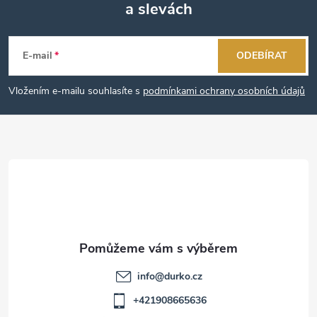
a slevách
Z
á
E-mail
ODEBÍRAT
p
Vložením e-mailu souhlasíte s
podmínkami ochrany osobních údajů
a
t
í
info
@
durko.cz
+421908665636