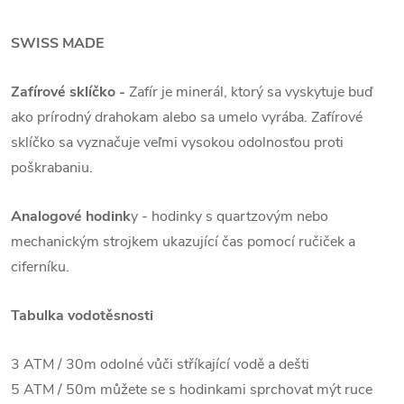
SWISS MADE
Zafírové sklíčko -
Zafír je minerál, ktorý sa vyskytuje buď
ako prírodný drahokam alebo sa umelo vyrába. Zafírové
sklíčko sa vyznačuje veľmi vysokou odolnosťou proti
poškrabaniu.
Analogové hodink
y - hodinky s quartzovým nebo
mechanickým strojkem ukazující čas pomocí ručiček a
ciferníku.
Tabulka vodotěsnosti
3 ATM / 30m odolné vůči stříkající vodě a dešti
5 ATM / 50m můžete se s hodinkami sprchovat mýt ruce