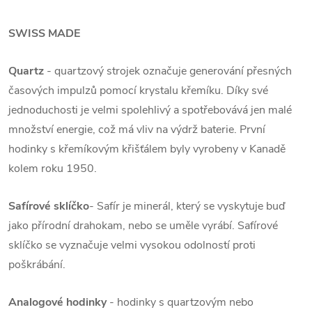
SWISS MADE
Quartz
- quartzový strojek označuje generování přesných
časových impulzů pomocí krystalu křemíku. Díky své
jednoduchosti je velmi spolehlivý a spotřebovává jen malé
množství energie, což má vliv na výdrž baterie. První
hodinky s křemíkovým křišťálem byly vyrobeny v Kanadě
kolem roku 1950.
Safírové sklíčko
- Safír je minerál, který se vyskytuje buď
jako přírodní drahokam, nebo se uměle vyrábí. Safírové
sklíčko se vyznačuje velmi vysokou odolností proti
poškrábání.
Analogové hodinky
- hodinky s quartzovým nebo