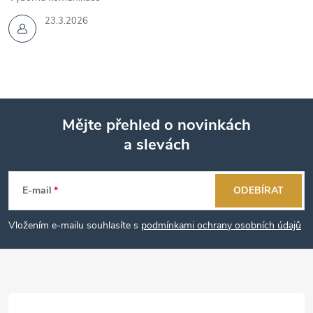
23.3.2026
Mějte přehled o novinkách
a slevách
Z
á
E-mail
ODEBÍRAT
p
Vložením e-mailu souhlasíte s
podmínkami ochrany osobních údajů
a
t