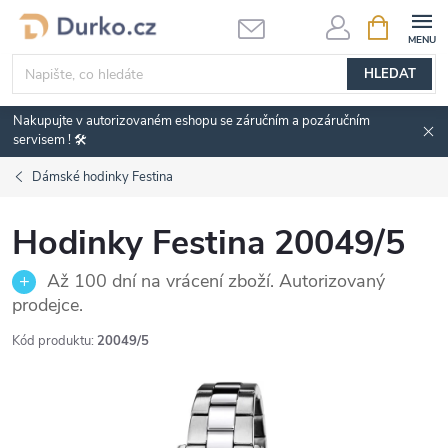
Přejít
NÁKUPNÍ
KOŠÍK
na
obsah
HLEDAT
Nakupujte v autorizovaném eshopu se záručním a pozáručním
servisem ! 🛠️
Dámské hodinky Festina
Hodinky Festina 20049/5
Až 100 dní na vrácení zboží. Autorizovaný
prodejce.
Kód produktu:
20049/5