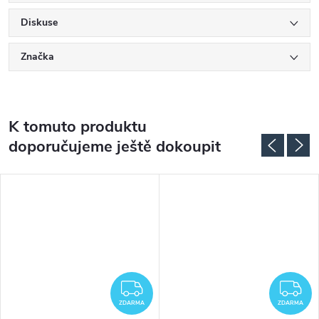
Diskuse
Značka
K tomuto produktu
doporučujeme ještě dokoupit
DARMA
ZDARMA
Z
ZDARMA
ZDARMA