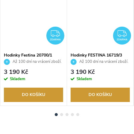
ZDARMA
Z
ZDARMA
ZDARMA
Hodinky Festina 20700/1
Hodinky FESTINA 16719/3
Až 100 dní na vrácení zboží.
Až 100 dní na vrácení zboží.
Autorizovaný prodejce.
Autorizovaný prodejce.
3 190 Kč
3 190 Kč
Skladem
Skladem
DO KOŠÍKU
DO KOŠÍKU