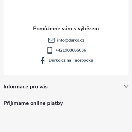
í
info
@
durko.cz
+421908665636
Durko.cz na Facebooku
Informace pro vás
Přijímáme online platby