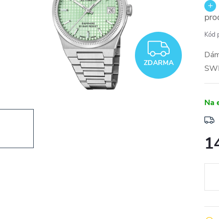
pro
Kód 
ZDAR
Dám
ZDARMA
SW
Na 
1
Měr
cena