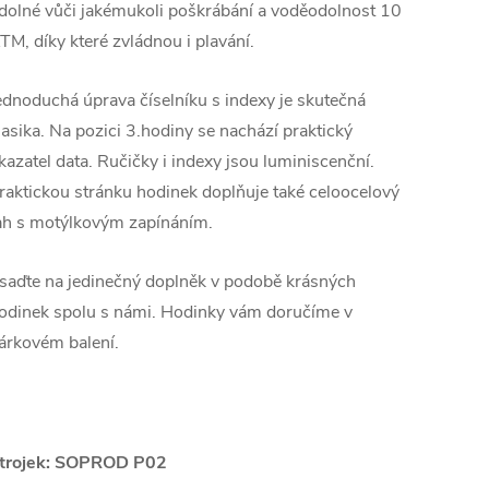
dolné vůči jakémukoli poškrábání a voděodolnost 10
TM, díky které zvládnou i plavání.
ednoduchá úprava číselníku s indexy je skutečná
lasika. Na pozici 3.hodiny se nachází praktický
kazatel data. Ručičky i indexy jsou luminiscenční.
raktickou stránku hodinek doplňuje také celoocelový
ah s motýlkovým zapínáním.
saďte na jedinečný doplněk v podobě krásných
odinek spolu s námi. Hodinky vám doručíme v
árkovém balení.
trojek:
SOPROD P02