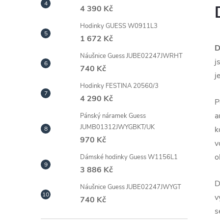
4 390 Kč
Hodinky GUESS W0911L3
1 672 Kč
D
Náušnice Guess JUBE02247JWRHT
j
740 Kč
j
Hodinky FESTINA 20560/3
4 290 Kč
P
a
Pánský náramek Guess
JUMB01312JWYGBKT/UK
k
970 Kč
v
o
Dámské hodinky Guess W1156L1
3 886 Kč
D
Náušnice Guess JUBE02247JWYGT
v
740 Kč
s