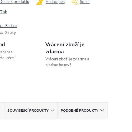
Dotaz k produktu
Hlídací pes
Sdílet
Tisk
ka:
Festina
ka
:
2 roky
od
Vrácení zboží je
zdarma
 recenze
Heuréce !
Vrácení zboží je zdarma a
platíme ho my !
SOUVISEJÍCÍ PRODUKTY
PODOBNÉ PRODUKTY