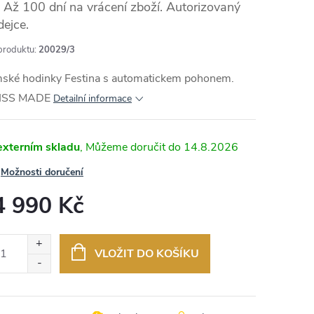
Až 100 dní na vrácení zboží. Autorizovaný
dejce.
produktu:
20029/3
MA
ské hodinky Festina s automatickem pohonem.
ISS MADE
Detailní informace
externím skladu
14.8.2026
Možnosti doručení
4 990 Kč
ná
:
VLOŽIT DO KOŠÍKU