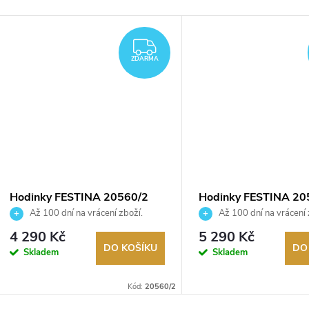
ARMA
ZDARMA
ZDARMA
Hodinky FESTINA 20560/2
Hodinky FESTINA 20
Až 100 dní na vrácení zboží.
Až 100 dní na vrácení 
Autorizovaný prodejce.
Autorizovaný prodejce.
4 290 Kč
5 290 Kč
DO KOŠÍKU
DO
Skladem
Skladem
Kód:
20560/2