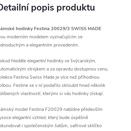
Detailní popis produktu
ámské hodinky Festina 20029/3 SWISS MADE
sou moderním modelem vyznačujícím se
ednoduchým a elegantním provedením.
okud hledáte elegantní hodinky se švýcarským,
utomatickým strojkem a za opravdu dostupnou cenu,
olekce Festina Swiss Made je více než příhodnou
olbou. Festine se v ní podařilo skloubit hned několik
blíbených vlastností, kterými si vás hodinky získají.
ámský model Festina F20029 nabídne především
ysoce elegantní vzhled, který bude úspěšně
ekundovat i společenským šatům, safírové sklíčko