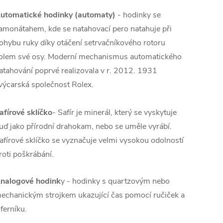
utomatické hodinky
(automaty)
- hodinky se
amonátahem, kde se natahovací pero natahuje při
ohybu ruky díky otáčení setrvačníkového rotoru
olem své osy. Moderní mechanismus automatického
atahování poprvé realizovala v r. 2012. 1931
výcarská společnost Rolex.
afírové sklíčko
- Safír je minerál, který se vyskytuje
uď jako přírodní drahokam, nebo se uměle vyrábí.
afírové sklíčko se vyznačuje velmi vysokou odolností
roti poškrábání.
nalogové hodink
y - hodinky s quartzovým nebo
echanickým strojkem ukazující čas pomocí ručiček a
iferníku.