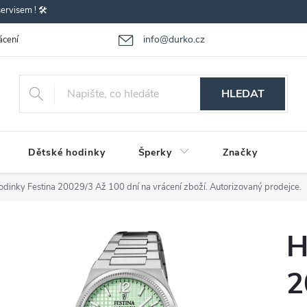
rvisem ! 🛠️
info@durko.cz
ácení - výměna zboží
Reklamace zboží
Obchodní podmínky
P
HLEDAT
Dětské hodinky
Šperky
Značky
odinky Festina 20029/3
Až 100 dní na vrácení zboží. Autorizovaný prodejce.
H
2