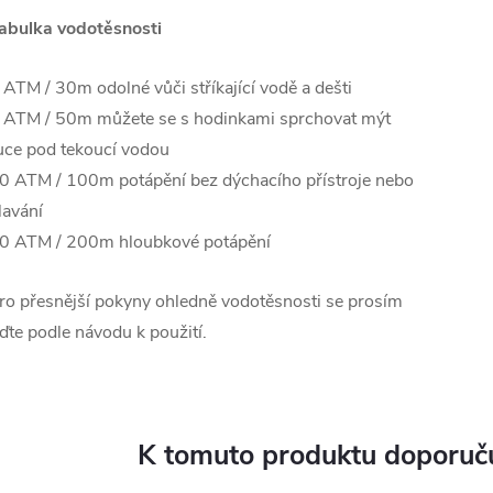
abulka vodotěsnosti
 ATM / 30m odolné vůči stříkající vodě a dešti
 ATM / 50m můžete se s hodinkami sprchovat mýt
uce pod tekoucí vodou
0 ATM / 100m potápění bez dýchacího přístroje nebo
lavání
0 ATM / 200m hloubkové potápění
ro přesnější pokyny ohledně vodotěsnosti se prosím
iďte podle návodu k použití.
K tomuto produktu doporuču