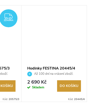
ZDARMA
ZDARMA
575/3
Hodinky FESTINA 20445/4
Hodink
zboží.
Až 100 dní na vrácení zboží.
Až 10
Autorizovaný prodejce.
Autorizov
2 690 Kč
3 990
 KOŠÍKU
DO KOŠÍKU
Skladem
Na exter
skladu
Kód:
20575/3
Kód:
20445/4