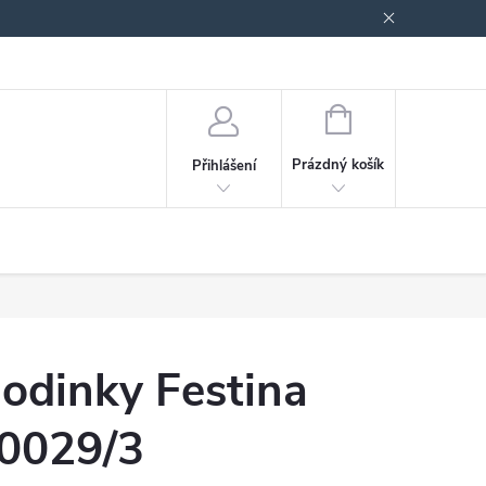
odmínky ochrany osobních údajů
Blog
NÁKUPNÍ
KOŠÍK
Prázdný košík
Přihlášení
odinky Festina
0029/3