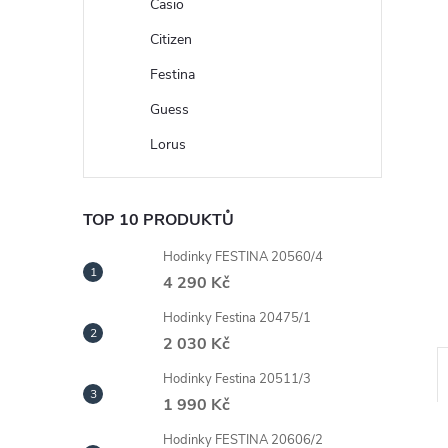
n
Casio
Citizen
e
Festina
l
Guess
Lorus
TOP 10 PRODUKTŮ
Hodinky FESTINA 20560/4
4 290 Kč
Hodinky Festina 20475/1
2 030 Kč
Hodinky Festina 20511/3
1 990 Kč
Hodinky FESTINA 20606/2