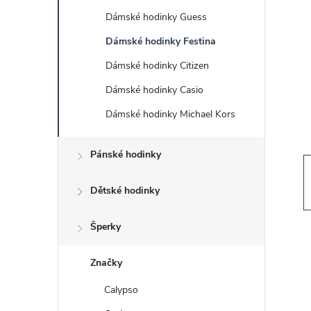
s
Dámské hodinky Guess
t
Dámské hodinky Festina
r
Dámské hodinky Citizen
Dámské hodinky Casio
a
Dámské hodinky Michael Kors
n
Pánské hodinky
n
Dětské hodinky
í
Šperky
p
Značky
a
Calypso