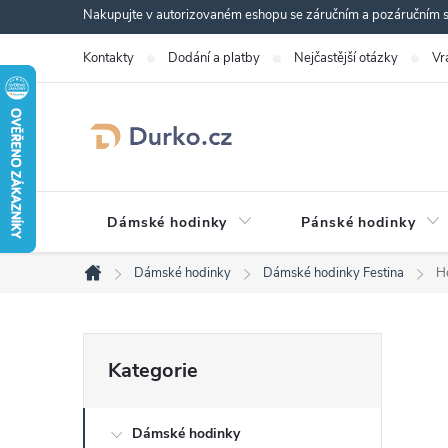
Přejít
Nakupujte v autorizovaném eshopu se záručním a pozáručním se
na
Kontakty
Dodání a platby
Nejčastější otázky
Vr
obsah
Dámské hodinky
Pánské hodinky
Dámské hodinky
Dámské hodinky Festina
H
Domů
P
Přeskočit
Kategorie
kategorie
o
Dámské hodinky