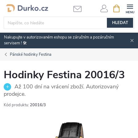
Přejít
NÁKUPNÍ
KOŠÍK
na
obsah
HLEDAT
Nakupujte v autorizovaném eshopu se záručním a pozáručním
servisem ! 🛠️
Pánské hodinky Festina
Hodinky Festina 20016/3
Až 100 dní na vrácení zboží. Autorizovaný
prodejce.
Kód produktu:
20016/3