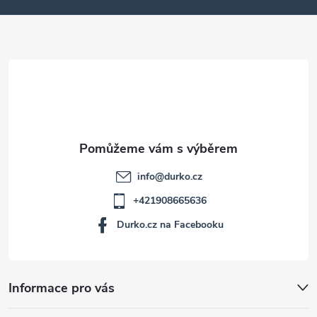
a
t
í
info
@
durko.cz
+421908665636
Durko.cz na Facebooku
Informace pro vás