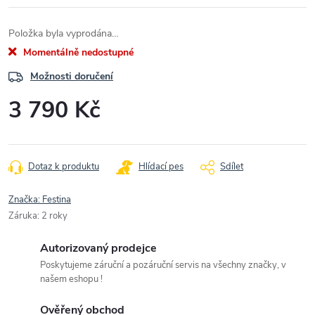
Položka byla vyprodána…
Momentálně nedostupné
Možnosti doručení
3 790 Kč
Měrná
cena:
Dotaz k produktu
Hlídací pes
Sdílet
Značka:
Festina
Záruka
:
2 roky
Autorizovaný prodejce
Poskytujeme záruční a pozáruční servis na všechny značky, v
našem eshopu !
Ověřený obchod