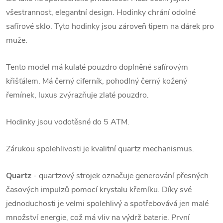
všestrannost, elegantní design. Hodinky chrání odolné
safírové sklo. Tyto hodinky jsou zároveň tipem na dárek pro
muže.
Tento model má kulaté pouzdro doplněné safírovým
křišťálem. Má černý ciferník, pohodlný černý kožený
řemínek, luxus zvýrazňuje zlaté pouzdro.
Hodinky jsou vodotěsné do 5 ATM.
Zárukou spolehlivosti je kvalitní quartz mechanismus.
Quartz
- quartzový strojek označuje generování přesných
časových impulzů pomocí krystalu křemíku. Díky své
jednoduchosti je velmi spolehlivý a spotřebovává jen malé
množství energie, což má vliv na výdrž baterie. První