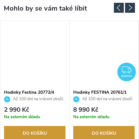
DARMA
Z
ZDARMA
Hodinky Festina 20772/4
Hodinky FESTINA 20761/1
Až 100 dní na vrácení zboží.
Až 100 dní na vrácení zboží.
Autorizovaný prodejce.
Autorizovaný prodejce.
2 990 Kč
8 990 Kč
Na externím skladu
Na externím skladu
DO KOŠÍKU
DO KOŠÍKU