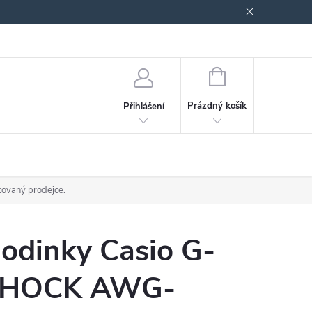
odmínky ochrany osobních údajů
Blog
NÁKUPNÍ
KOŠÍK
Prázdný košík
Přihlášení
zovaný prodejce.
odinky Casio G-
HOCK AWG-