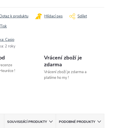
Dotaz k produktu
Hlídací pes
Sdílet
Tisk
ka:
Casio
ka
:
2 roky
od
Vrácení zboží je
zdarma
 recenze
Heuréce !
Vrácení zboží je zdarma a
platíme ho my !
SOUVISEJÍCÍ PRODUKTY
PODOBNÉ PRODUKTY