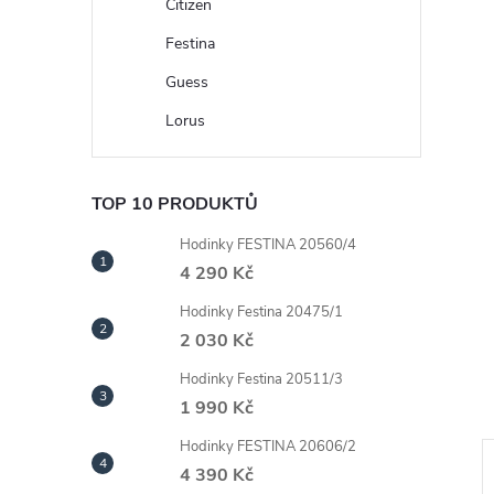
n
Citizen
Festina
e
Guess
l
Lorus
TOP 10 PRODUKTŮ
Hodinky FESTINA 20560/4
4 290 Kč
Hodinky Festina 20475/1
2 030 Kč
Hodinky Festina 20511/3
1 990 Kč
Hodinky FESTINA 20606/2
4 390 Kč