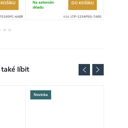
Na externím
Na exter
 KOŠÍKU
DO KOŠÍKU
skladu
skladu
P2100PC-4AER
Kód:
LTP-1234PSG-7AEG
Novinka
Novinka