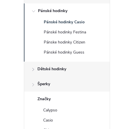
s
Pánské hodinky
t
Pánské hodinky Casio
r
Pánské hodinky Festina
a
Pánske hodinky Citizen
Pánské hodinky Guess
n
Dětské hodinky
n
í
Šperky
p
Značky
Calypso
a
Casio