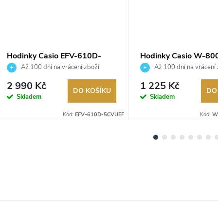
Hodinky Casio EFV-610D-
Hodinky Casio W-80
5CVUEF
1AVEF
Až 100 dní na vrácení zboží.
Až 100 dní na vrácení 
Autorizovaný prodejce.
Autorizovaný prodejce.
2 990 Kč
1 225 Kč
DO KOŠÍKU
DO
Skladem
Skladem
Kód:
EFV-610D-5CVUEF
Kód:
W