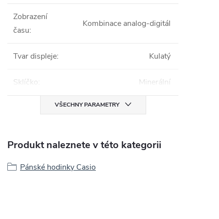
Zobrazení
Kombinace analog-digitál
času
:
Tvar displeje
:
Kulatý
Sklíčko
:
Minerální
VŠECHNY PARAMETRY
Produkt naleznete v této kategorii
Pánské hodinky Casio