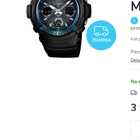
M
pro
ZDAR
Kód 
ZDARMA
Pán
Deta
Na 
3
Měr
cena