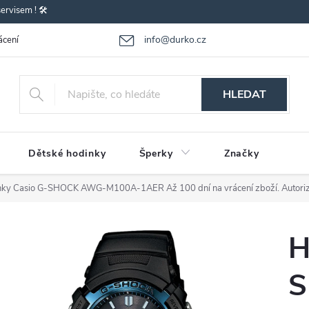
rvisem ! 🛠️
info@durko.cz
ácení - výměna zboží
Reklamace zboží
Obchodní podmínky
P
HLEDAT
Dětské hodinky
Šperky
Značky
nky Casio G-SHOCK AWG-M100A-1AER
Až 100 dní na vrácení zboží. Autori
H
S