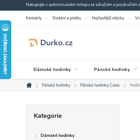
Přejít
Nakupujte v autorizovaném eshopu se záručním a pozáručním se
na
Kontakty
Dodání a platby
Nejčastější otázky
Vr
obsah
Dámské hodinky
Pánské hodinky
Pánské hodinky
Pánské hodinky Casio
Hodi
Domů
P
Přeskočit
Kategorie
kategorie
o
Dámské hodinky