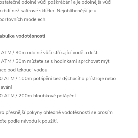
ostatečně odolné vůči poškrábání a je odolnější vůči
ozbití než safírové sklíčko. Nejoblíbenější je u
portovních modelech.
abulka vodotěsnosti
 ATM / 30m odolné vůči stříkající vodě a dešti
 ATM / 50m můžete se s hodinkami sprchovat mýt
uce pod tekoucí vodou
0 ATM / 100m potápění bez dýchacího přístroje nebo
lavání
0 ATM / 200m hloubkové potápění
ro přesnější pokyny ohledně vodotěsnosti se prosím
iďte podle návodu k použití.