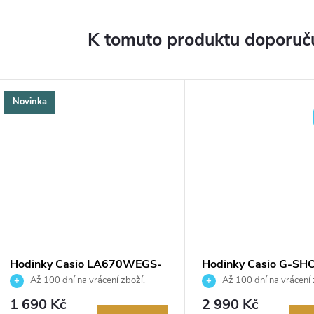
K tomuto produktu doporuču
Novinka
Hodinky Casio LA670WEGS-
Hodinky Casio G-SH
9AEF
GMA-P2100PC-4AE
Až 100 dní na vrácení zboží.
Až 100 dní na vrácení 
Autorizovaný prodejce.
Autorizovaný prodejce.
1 690 Kč
2 990 Kč