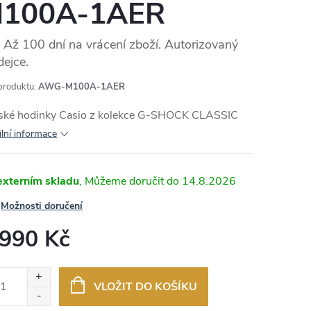
100A-1AER
Až 100 dní na vrácení zboží. Autorizovaný
dejce.
MA
produktu:
AWG-M100A-1AER
ské hodinky Casio z kolekce G-SHOCK CLASSIC
ilní informace
externím skladu
14.8.2026
Možnosti doručení
 990 Kč
ná
:
VLOŽIT DO KOŠÍKU