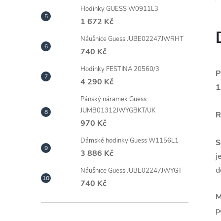
Hodinky GUESS W0911L3
1 672 Kč
Náušnice Guess JUBE02247JWRHT
740 Kč
Hodinky FESTINA 20560/3
P
4 290 Kč
1
Pánský náramek Guess
JUMB01312JWYGBKT/UK
R
970 Kč
Dámské hodinky Guess W1156L1
S
3 886 Kč
j
d
Náušnice Guess JUBE02247JWYGT
740 Kč
M
p