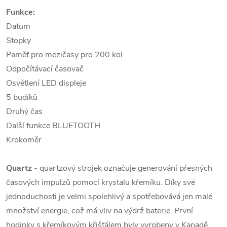
Funkce:
Datum
Stopky
Paměť pro mezičasy pro 200 kol
Odpočítávací časovač
Osvětlení LED displeje
5 budíků
Druhý čas
Další funkce BLUETOOTH
Krokoměr
Quartz
- quartzový strojek označuje generování přesných
časových impulzů pomocí krystalu křemíku. Díky své
jednoduchosti je velmi spolehlivý a spotřebovává jen malé
množství energie, což má vliv na výdrž baterie. První
hodinky s křemíkovým křišťálem byly vyrobeny v Kanadě