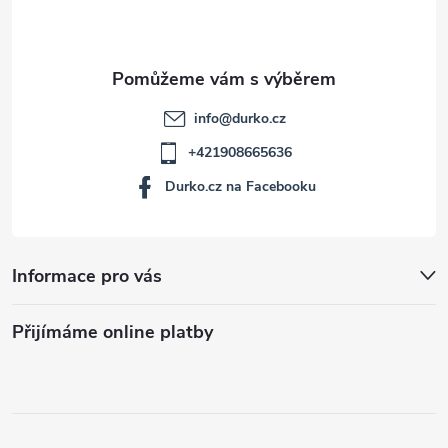
í
info
@
durko.cz
+421908665636
Durko.cz na Facebooku
Informace pro vás
Přijímáme online platby