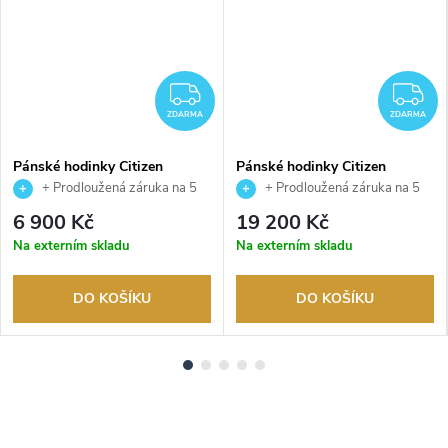
DARMA
ZDARMA
Z
ZDARMA
ZDARMA
Pánské hodinky Citizen
Pánské hodinky Citizen
CA4640-09A
AT8238-84A
+ Prodloužená záruka na 5
+ Prodloužená záruka na 5
let. Až 100 dní na vrácení zboží.
let. Až 100 dní na vrácení zboží.
6 900 Kč
19 200 Kč
Autorizovaný prodejce.
Autorizovaný prodejce.
Na externím skladu
Na externím skladu
DO KOŠÍKU
DO KOŠÍKU