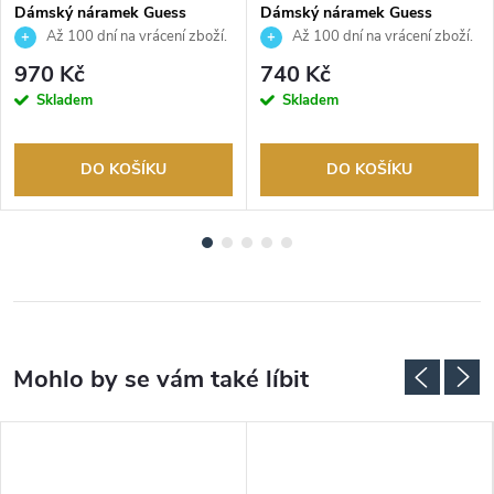
Dámský náramek Guess
Dámský náramek Guess
JUBB03162JWRHS
JUBB06246JWYGS
Až 100 dní na vrácení zboží.
Až 100 dní na vrácení zboží.
Autorizovaný prodejce.
Autorizovaný prodejce.
970 Kč
740 Kč
Skladem
Skladem
DO KOŠÍKU
DO KOŠÍKU