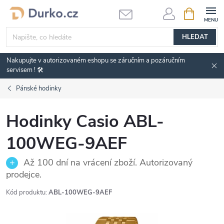
Přejít
NÁKUPNÍ
KOŠÍK
na
obsah
HLEDAT
Nakupujte v autorizovaném eshopu se záručním a pozáručním
servisem ! 🛠️
Pánské hodinky
Hodinky Casio ABL-
100WEG-9AEF
Až 100 dní na vrácení zboží. Autorizovaný
prodejce.
Kód produktu:
ABL-100WEG-9AEF