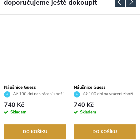
doporučujeme ještě dokoupit
Náušnice Guess
Náušnice Guess
JUBE02244JWYGEMT
JUBE02247JWYGT
Až 100 dní na vrácení zboží.
Až 100 dní na vrácení zboží.
Autorizovaný prodejce.
Autorizovaný prodejce.
740 Kč
740 Kč
Skladem
Skladem
DO KOŠÍKU
DO KOŠÍKU