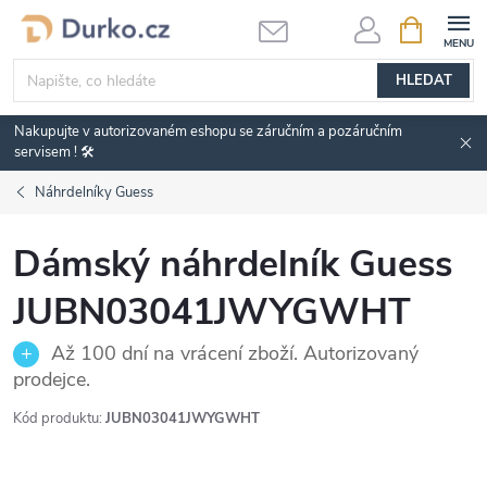
Přejít
NÁKUPNÍ
KOŠÍK
na
obsah
HLEDAT
Nakupujte v autorizovaném eshopu se záručním a pozáručním
servisem ! 🛠️
Náhrdelníky Guess
Dámský náhrdelník Guess
JUBN03041JWYGWHT
Až 100 dní na vrácení zboží. Autorizovaný
prodejce.
Kód produktu:
JUBN03041JWYGWHT