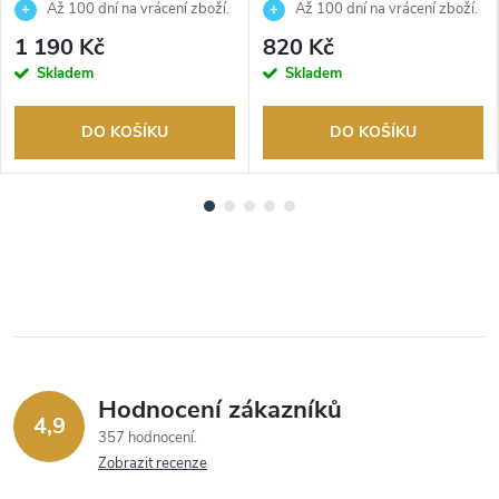
JUBN04210JWYGT
JUBN06016JWYGT
Až 100 dní na vrácení zboží.
Až 100 dní na vrácení zboží.
Autorizovaný prodejce.
Autorizovaný prodejce.
1 190 Kč
820 Kč
Skladem
Skladem
DO KOŠÍKU
DO KOŠÍKU
Hodnocení zákazníků
4,9
357 hodnocení
Zobrazit recenze