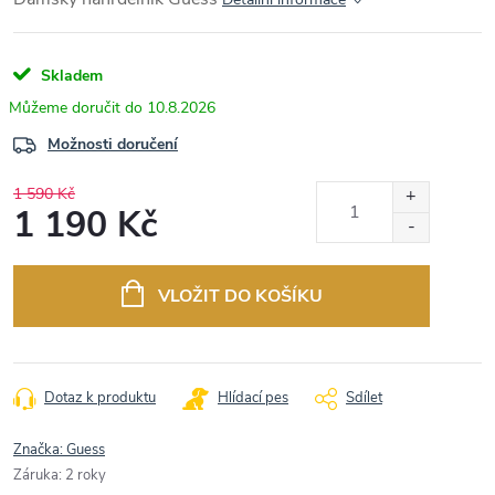
Skladem
10.8.2026
Možnosti doručení
1 590 Kč
1 190 Kč
Měrná
cena:
VLOŽIT DO KOŠÍKU
Dotaz k produktu
Hlídací pes
Sdílet
Značka:
Guess
Záruka
:
2 roky