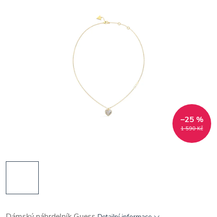
–25 %
1 590 Kč
Dámský náhrdelník Guess
Detailní informace