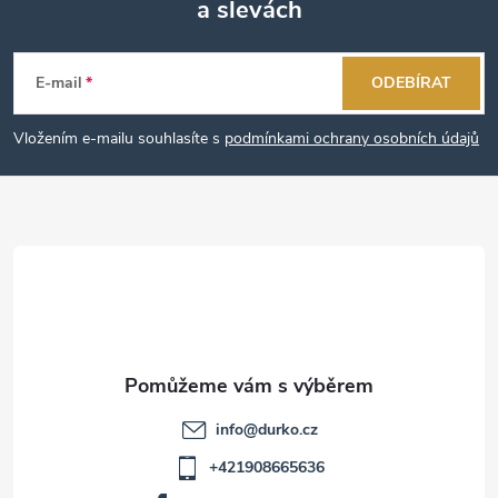
a slevách
Z
á
E-mail
ODEBÍRAT
p
Vložením e-mailu souhlasíte s
podmínkami ochrany osobních údajů
a
t
í
info
@
durko.cz
+421908665636